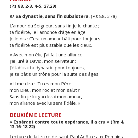
(Ps 88, 2-3, 4-5, 27.29)
R/ Sa dynastie, sans fin subsistera.
(Ps 88, 37a)
L'amour du Seigneur, sans fin je le chante ;
ta fidélité, je l'annonce d'âge en âge.
Je le dis : C'est un amour bâti pour toujours ;
ta fidélité est plus stable que les cieux.
« Avec mon élu, j'ai fait une alliance,
j'ai juré à David, mon serviteur :
J'établirai ta dynastie pour toujours,
je te bâtis un trône pour la suite des âges.
« Il me dira : 'Tu es mon Père,
mon Dieu, mon roc et mon salut !'
Sans fin je lui garderai mon amour,
mon alliance avec lui sera fidèle. »
DEUXIÈME LECTURE
« Espérant contre toute espérance, il a cru » (Rm 4,
13.16-18.22)
Lecture de la lettre de saint Paul Apôtre aux Romains