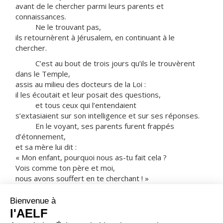
avant de le chercher parmi leurs parents et
connaissances.
Ne le trouvant pas,
ils retournèrent à Jérusalem, en continuant à le
chercher.
C’est au bout de trois jours qu’ils le trouvèrent
dans le Temple,
assis au milieu des docteurs de la Loi :
il les écoutait et leur posait des questions,
et tous ceux qui l’entendaient
s’extasiaient sur son intelligence et sur ses réponses.
En le voyant, ses parents furent frappés
d’étonnement,
et sa mère lui dit :
« Mon enfant, pourquoi nous as-tu fait cela ?
Vois comme ton père et moi,
nous avons souffert en te cherchant ! »
Il leur dit :
« Comment se fait-il que vous m’ayez cherché ?
Ne saviez-vous pas
qu’il me faut être chez mon Père ? »