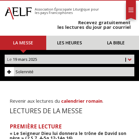
L'AELF
S'abonner
Association Épiscopale Liturgique
pour
les pays Francophones
Calendrier
Recevez gratuitement
Contact
les lectures du jour par courriel
LA MESSE
LES HEURES
LA BIBLE
Le
19 mars 2025
|
Solennité
Revenir aux lectures du
calendrier romain
.
LECTURES DE LA MESSE
PREMIÈRE LECTURE
« Le Seigneur Dieu lui donnera le trône de David son
père » (2 S 7, 4-5a.12-14a.16)