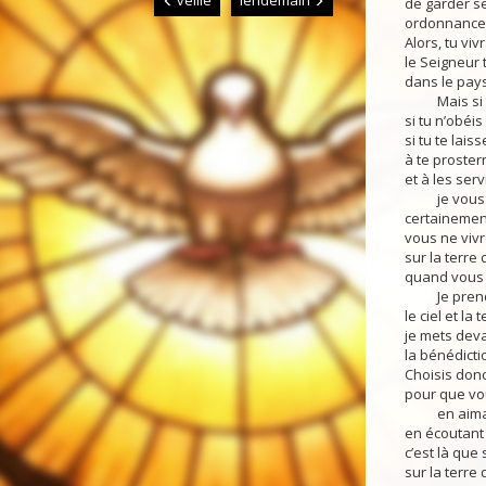
veille
lendemain
de garder s
ordonnance
Alors, tu vivr
le Seigneur 
dans le pay
Mais si tu
si tu n’obéis
si tu te lais
à te proster
et à les servi
je vous le 
certainemen
vous ne vivr
sur la terre
quand vous 
Je prends 
le ciel et la t
je mets devan
la bénédicti
Choisis donc 
pour que vou
en aimant 
en écoutant 
c’est là que 
sur la terre