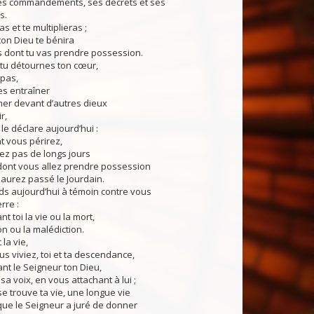
es commandements, ses décrets et ses
s.
as et te multiplieras ;
ton Dieu te bénira
s dont tu vas prendre possession.
 détournes ton cœur,
 pas,
ses entraîner
ner devant d’autres dieux
r,
déclare aujourd’hui :
t vous périrez,
ez pas de longs jours
 dont vous allez prendre possession
aurez passé le Jourdain.
aujourd’hui à témoin contre vous
erre :
t toi la vie ou la mort,
on ou la malédiction.
la vie,
s viviez, toi et ta descendance,
le Seigneur ton Dieu,
sa voix, en vous attachant à lui ;
se trouve ta vie, une longue vie
 que le Seigneur a juré de donner