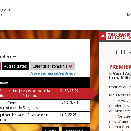
urgique
le
es
TÉLÉCHARGER
LES TEXTES (.
LECTUR
cendres —
Autres dates
Calendrier romain
|
PREMIÈR
Note sur les calendriers
« Vois ! A
la malédic
esse
Lecture du 
 Aujourd’hui je vous propose la
Dt 30, 15-20
Moïse disait
ion ou la malédiction...
« Vois ! Je
 est l’homme
1, 1-2, 3, 4.6
ou bien la v
sa foi dans le Seigneur.
ou bien la m
qui perdra sa vie à cause de moi
Lc 9, 22-25
Ce que je 
ra »
c’est d’aime
de marcher 