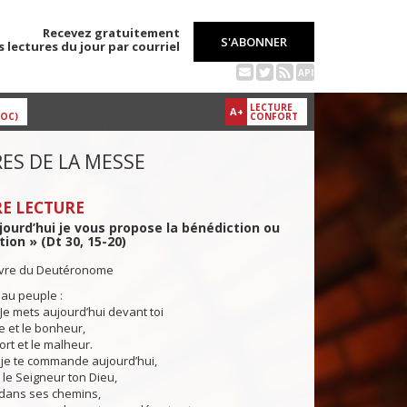
Recevez gratuitement
S'ABONNER
s lectures du jour par courriel
API
LECTURE
A+
DOC)
CONFORT
ES DE LA MESSE
E LECTURE
ujourd’hui je vous propose la bénédiction ou
tion » (Dt 30, 15-20)
livre du Deutéronome
 au peuple :
 mets aujourd’hui devant toi
ie et le bonheur,
ort et le malheur.
te commande aujourd’hui,
r le Seigneur ton Dieu,
dans ses chemins,