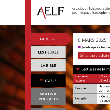
Association Épiscopale Lit
pour les pays Francophon
LA MESSE
6 MARS 2025
Jeudi après les 
LES HEURES
Dimanche prochain
LA BIBLE
Lectures de la m
Première
« Vois !
L'AELF
lecture
bénédict
Heureux
Psaume
qui met 
VIDÉOS &
« Celui 
PODCASTS
Évangile
la sauve