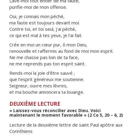
Lave-moi tout entier de ma faute,
purifie-moi de mon offense.
Oui, je connais mon péché,
ma faute est toujours devant moi.
Contre toi, et toi seul, j'ai péché,
ce qui est mal à tes yeux, je l'ai fait.
Crée en moi un cœur pur, ô mon Dieu,
renouvelle et raffermis au fond de moi mon esprit.
Ne me chasse pas loin de ta face,
ne me reprends pas ton esprit saint.
Rends-moi la joie d'être sauvé ;
que l'esprit généreux me soutienne.
Seigneur, ouvre mes lèvres,
et ma bouche annoncera ta louange.
DEUXIÈME LECTURE
« Laissez-vous réconcilier avec Dieu. Voici
maintenant le moment favorable » (2 Co 5, 20 – 6, 2)
Lecture de la deuxième lettre de saint Paul apôtre aux
Corinthiens