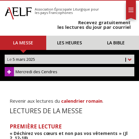
L'AELF
S'abonner
Association Épiscopale Liturgique
pour
les pays Francophones
Calendrier
Recevez gratuitement
Contact
les lectures du jour par courriel
LA MESSE
LES HEURES
LA BIBLE
Le
5 mars 2025
|
Mercredi des Cendres
Revenir aux lectures du
calendrier romain
.
LECTURES DE LA MESSE
PREMIÈRE LECTURE
« Déchirez vos cœurs et non pas vos vêtements » (Jl
2, 12-18)