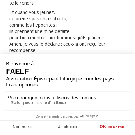
te le rendra.
Et quand vous jeûnez,
ne prenez pas un air abattu,
comme les hypocrites :
ils prennent une mine défaite
pour bien montrer aux hommes qu’ils jeûnent.
Amen, je vous le déclare : ceux-là ont reçu leur
récompense.
Mais toi, quand tu jeûnes,
parfume-toi la tête et lave-toi le visage ;
ainsi, ton jeûne ne sera pas connu des hommes,
mais seulement de ton Père qui est présent au plus
secret ;
ton Père qui voit au plus secret
te le rendra. »
– Acclamons la Parole de Dieu.