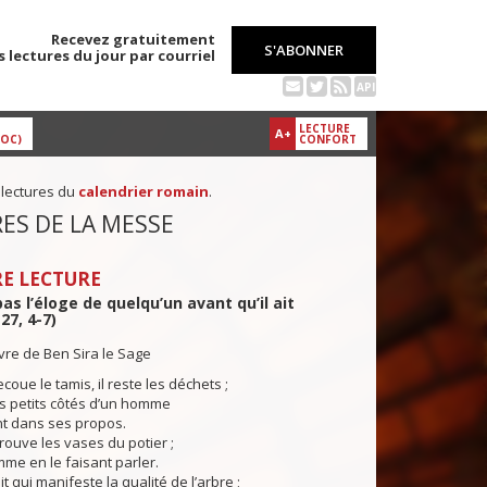
Recevez gratuitement
S'ABONNER
s lectures du jour par courriel
API
LECTURE
A+
DOC)
CONFORT
 lectures du
calendrier romain
.
ES DE LA MESSE
E LECTURE
pas l’éloge de quelqu’un avant qu’il ait
 27, 4-7)
ivre de Ben Sira le Sage
oue le tamis, il reste les déchets ;
s petits côtés d’un homme
t dans ses propos.
ouve les vases du potier ;
mme en le faisant parler.
t qui manifeste la qualité de l’arbre ;