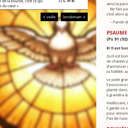
 dit la bouche, c’est ce qui
Lc 6, 39-45
ainsi la paro
 du cœur »
Ne fais pas 
c’est alors q
veille
lendemain
– Parole du
PSAUME
(Ps 91 (92)
R/ Il est b
Qu’il est bo
de chanter p
d’annoncer 
ta fidélité, 
Le juste gra
il poussera
planté dans 
il grandira 
Vieillissant, 
il garde sa 
pour annonce
Pas de ruse 