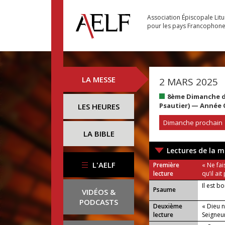
Association Épiscopale Lit
pour les pays Francophon
LA MESSE
2 MARS 2025
8ème Dimanche d
Psautier) — Année 
LES HEURES
Dimanche prochain
LA BIBLE
Lectures de la m
L'AELF
Première
« Ne fai
lecture
qu’il ait
Il est b
Psaume
VIDÉOS &
PODCASTS
Deuxième
« Dieu n
lecture
Seigneur