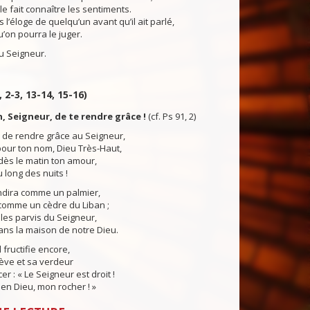
le fait connaître les sentiments.
l’éloge de quelqu’un avant qu’il ait parlé,
u’on pourra le juger.
 Seigneur.
, 2-3, 13-14, 15-16)
on, Seigneur, de te rendre grâce !
(cf. Ps 91, 2)
n de rendre grâce au Seigneur,
our ton nom, Dieu Très-Haut,
dès le matin ton amour,
au long des nuits !
ndira comme un palmier,
 comme un cèdre du Liban ;
les parvis du Seigneur,
dans la maison de notre Dieu.
il fructifie encore,
sève et sa verdeur
r : « Le Seigneur est droit !
en Dieu, mon rocher ! »