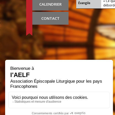
« Ce que
Évangile
CALENDRIER
déborde
CONTACT