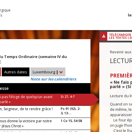
urgique
le
es
TÉLÉCHARGER
LES TEXTES (.
Revenir aux
u Temps Ordinaire (semaine IV du
LECTUR
C
Autres dates
Luxembourg
|
PREMIÈR
Note sur les calendriers
« Ne fais 
parlé » (Si
esse
Lecture du l
s pas l’éloge de quelqu’un avant
Si 27, 4-7
 parlé »
Quand on sec
on, Seigneur, de te rendre grâce !
Ps 91 (92), 2-
de même, le
3, 13-...
apparaissen
Le four épr
ous donne la victoire par notre
1 Co 15, 54-58
on juge l’ho
 Jésus Christ »
C’est le frui