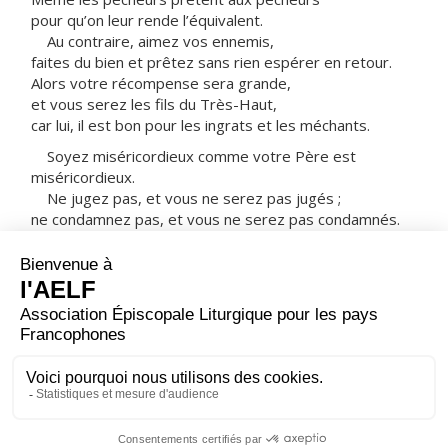
pour qu’on leur rende l’équivalent.
Au contraire, aimez vos ennemis,
faites du bien et prêtez sans rien espérer en retour.
Alors votre récompense sera grande,
et vous serez les fils du Très-Haut,
car lui, il est bon pour les ingrats et les méchants.
Soyez miséricordieux comme votre Père est
miséricordieux.
Ne jugez pas, et vous ne serez pas jugés ;
ne condamnez pas, et vous ne serez pas condamnés.
Pardonnez, et vous serez pardonnés.
Donnez, et l’on vous donnera :
c’est une mesure bien pleine, tassée, secouée,
débordante,
qui sera versée dans le pan de votre vêtement ;
car la mesure dont vous vous servez pour les autres
servira de mesure aussi pour vous. »
– Acclamons la Parole de Dieu.