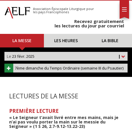
L'AELF
S'abonner
Association Épiscopale Liturgique
pour
les pays Francophones
Calendrier
Recevez gratuitement
Contact
les lectures du jour par courriel
LA MESSE
LES HEURES
LA BIBLE
Le
23 févr. 2025
|
7ème dimanche du Temps Ordinaire (semaine III du Psautier)
LECTURES DE LA MESSE
PREMIÈRE LECTURE
« Le Seigneur t’avait livré entre mes mains, mais je
n’ai pas voulu porter la main sur le messie du
Seigneur » (1 S 26, 2.7-9.12-13.22-23)