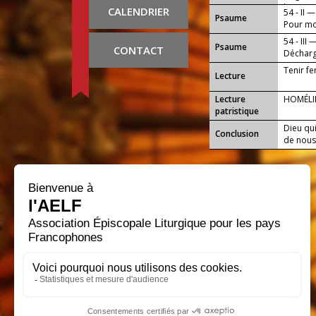
l'ennemi
CALENDRIER
54 - II —
Psaume
Pour moi
54 - III 
Psaume
CONTACT
Décharge
Tenir fe
Lecture
Lecture
HOMÉLIE
patristique
Dieu qui
Conclusion
de nous