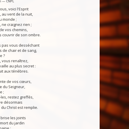
in — CNPL
s, voici l'Esprit
 au vent de la nuit,
u monde ;
, ne craignez rien ;
 de vos chemins,
s couvrir de son ombre.
us pas vous desséchant
s de chair et de sang,
e ?
 vous renaîtrez,
aille au plus secret :
uit aux ténèbres.
ente de vos cœurs,
le du Seigneur,
e ;
es, restez greffés,
ve désormais
 du Christ est remplie.
 brise les joints
 mort du jardin
aine ;