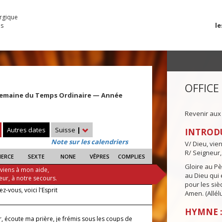
urgique
le
es
OFFICE
Semaine du Temps Ordinaire — Année
Revenir aux
Autres dates
Suisse
|
INTROD
Note sur les calendriers
V/ Dieu, vie
R/ Seigneur,
IERCE
SEXTE
NONE
VÊPRES
COMPLIES
Gloire au Pèr
 viens à mon aide,
au Dieu qui e
eur, à notre secours.
pour les siè
z-vous, voici l'Esprit
Amen. (Allélu
HYMNE :
, écoute ma prière, je frémis sous les coups de