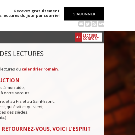
Recevez gratuitement
S'ABONNER
s lectures du jour par courriel
API
LECTURE
A+
CONFORT
 DES LECTURES
 lectures du
calendrier romain
.
UCTION
ns à mon aide,
 à notre secours.
e, et au Fils et au Saint-Esprit,
st, qui était et qui vient,
cles des siècles.
ia.)
 RETOURNEZ-VOUS, VOICI L'ESPRIT