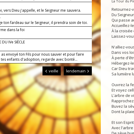
La Tour du P
.
Retournez-vou
, vers Dieu j'appelle, et le Seigneur me sauvera.
Du Seigneur,
—
Qui passe a
 ton fardeau sur le Seigneur, il prendra soin de toi.
Accueillez-le
rme dans la foi
À la croisée
Laissez-vou
 DU IVe SIÈCLE
N'alliez-vo
Dans vos loi
 as envoyé ton Fils pour nous sauver et pour faire
À perte d'êtr
 tes enfants d'adoption, regarde avec bonté...
Hébergez-le,
Car Dieu trav
veille
lendemain
Sa lumière l
Ouvrez la f
Et voyez cel
L'arbre de vi
Rapprochez-l
Buvez la sè
Dont la plaie
Et son Esprit
Avec l'arbre
De sève hum