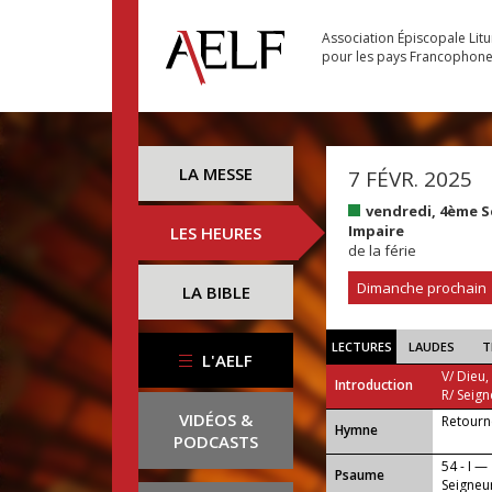
Association Épiscopale Lit
pour les pays Francophon
LA MESSE
7 FÉVR. 2025
vendredi, 4ème 
Impaire
LES HEURES
de la férie
Dimanche prochain
LA BIBLE
LECTURES
LAUDES
T
L'AELF
V/ Dieu,
Introduction
R/ Seign
VIDÉOS &
Retourne
...
Hymne
PODCASTS
54 - I —
Psaume
Seigneur