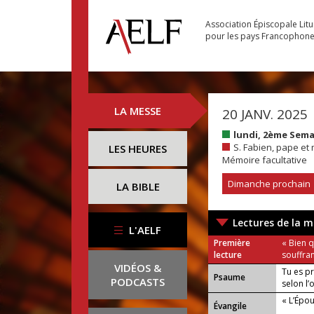
Association Épiscopale Lit
pour les pays Francophon
LA MESSE
20 JANV. 2025
lundi, 2ème Sem
S. Fabien, pape et 
LES HEURES
Mémoire facultative
Dimanche prochain
LA BIBLE
Lectures de la m
L'AELF
Première
« Bien qu
lecture
souffran
VIDÉOS &
Tu es pr
Psaume
PODCASTS
selon l’
« L’Épou
Évangile