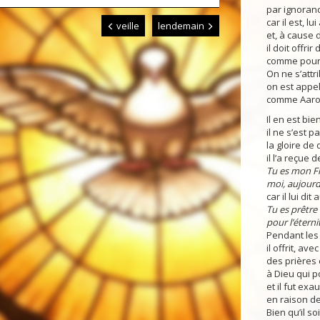
par ignoran
car il est, lu
veille
lendemain
et, à cause 
il doit offr
comme pour 
On ne s’att
on est appel
comme Aaro
Il en est bien
il ne s’est 
la gloire de 
il l’a reçue d
Tu es mon Fil
moi, aujourd’
car il lui di
Tu es prêtre
pour l’éterni
Pendant les 
il offrit, av
des prières 
à Dieu qui p
et il fut exa
en raison de
Bien qu’il soit