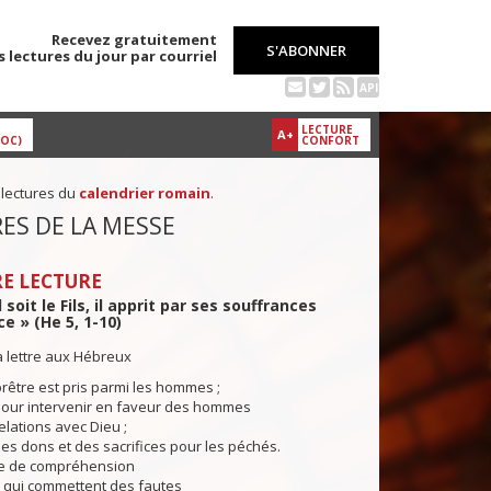
Recevez gratuitement
S'ABONNER
s lectures du jour par courriel
API
LECTURE
A+
DOC)
CONFORT
 lectures du
calendrier romain
.
ES DE LA MESSE
E LECTURE
l soit le Fils, il apprit par ses souffrances
ce » (He 5, 1-10)
a lettre aux Hébreux
rêtre est pris parmi les hommes ;
i pour intervenir en faveur des hommes
elations avec Dieu ;
r des dons et des sacrifices pour les péchés.
ble de compréhension
 qui commettent des fautes