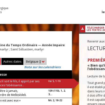
urgique
le
es
TÉLÉCHARGER
LES TEXTES (.
Revenir aux
aine du Temps Ordinaire — Année Impaire
LECTUR
martyr ; Saint Sébastien, martyr
PREMIÈR
Autres dates
Belgique
|
« Bien qu’i
Note sur les calendriers
l’obéissan
esse
Lecture de l
’il soit le Fils, il apprit par ses
He 5, 1-10
Tout grand p
ces l’obéissance...
il est établ
être à jamais,
109 (110), 1, 2,
dans leurs r
3,...
ordre de Melkisédek.
il doit offri
Il est capa
x est avec eux »
Mc 2, 18-22
envers ceux