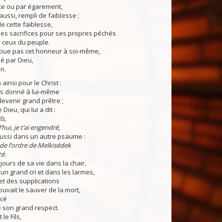
ce ou par égarement,
i aussi, rempli de faiblesse ;
de cette faiblesse,
ir des sacrifices pour ses propres péchés
ceux du peuple.
ribue pas cet honneur à soi-même,
é par Dieu,
n.
 ainsi pour le Christ :
pas donné à lui-même
devenir grand prêtre ;
e Dieu, qui lui a dit :
s,
hui, je t’ai engendré,
t aussi dans un autre psaume :
 de l’ordre de Melkisédek
té.
jours de sa vie dans la chair,
ec un grand cri et dans les larmes,
et des supplications
ouvait le sauver de la mort,
ucé
 son grand respect.
 le Fils,