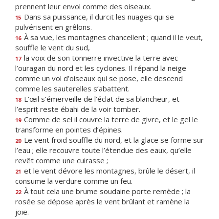
prennent leur envol comme des oiseaux.
Dans sa puissance, il durcit les nuages qui se
15
pulvérisent en grêlons.
À sa vue, les montagnes chancellent ; quand il le veut,
16
souffle le vent du sud,
la voix de son tonnerre invective la terre avec
17
l’ouragan du nord et les cyclones. Il répand la neige
comme un vol d’oiseaux qui se pose, elle descend
comme les sauterelles s’abattent.
L’œil s’émerveille de l’éclat de sa blancheur, et
18
l’esprit reste ébahi de la voir tomber.
Comme de sel il couvre la terre de givre, et le gel le
19
transforme en pointes d’épines.
Le vent froid souffle du nord, et la glace se forme sur
20
l’eau ; elle recouvre toute l’étendue des eaux, qu’elle
revêt comme une cuirasse ;
et le vent dévore les montagnes, brûle le désert, il
21
consume la verdure comme un feu.
À tout cela une brume soudaine porte remède ; la
22
rosée se dépose après le vent brûlant et ramène la
joie.