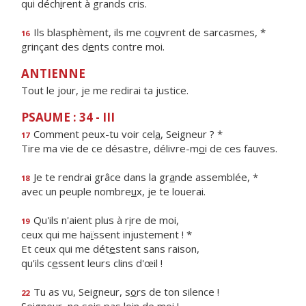
qui déch
i
rent à grands cris.
Ils blasphèment, ils me co
u
vrent de sarcasmes, *
16
grinçant des d
e
nts contre moi.
ANTIENNE
Tout le jour, je me redirai ta justice.
PSAUME : 34 - III
Comment peux-tu voir cel
a
, Seigneur ? *
17
Tire ma vie de ce désastre, délivre-m
o
i de ces fauves.
Je te rendrai grâce dans la gr
a
nde assemblée, *
18
avec un peuple nombre
u
x, je te louerai.
Qu'ils n'aient plus à r
i
re de moi,
19
ceux qui me ha
ï
ssent injustement ! *
Et ceux qui me dét
e
stent sans raison,
qu'ils c
e
ssent leurs clins d'œil !
Tu as vu, Seigneur, s
o
rs de ton silence !
22