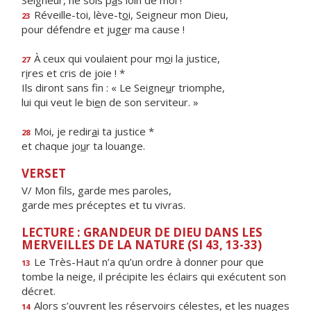
Seigneur, ne sois p
a
s loin de moi !
Réveille-toi, lève-t
o
i, Seigneur mon Dieu,
23
pour défendre et jug
e
r ma cause !
À ceux qui voulaient pour m
o
i la justice,
27
r
i
res et cris de joie ! *
Ils diront sans fin : « Le Seigne
u
r triomphe,
lui qui veut le bi
e
n de son serviteur. »
Moi, je redir
a
i ta justice *
28
et chaque jo
u
r ta louange.
VERSET
V/ Mon fils, garde mes paroles,
garde mes préceptes et tu vivras.
LECTURE : GRANDEUR DE DIEU DANS LES
MERVEILLES DE LA NATURE (SI 43, 13-33)
Le Très-Haut n’a qu’un ordre à donner pour que
13
tombe la neige, il précipite les éclairs qui exécutent son
décret.
Alors s’ouvrent les réservoirs célestes, et les nuages
14