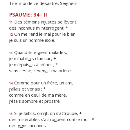
Tire-moi de ce désastre, Seigneur !
PSAUME : 34 - II
Des témoins inj
u
stes se lèvent,
11
des inconn
u
s m'interrogent. *
On me rend le m
a
l pour le bien :
12
je suis un h
o
mme isolé.
Quand ils ét
a
ient malades,
13
je m'habill
a
is d'un sac, +
je m'épuis
a
is à jeûner ; *
sans cesse, reven
a
it ma prière.
Comme pour un fr
è
re, un ami,
14
j'all
a
is et venais ; *
comme en de
u
il de ma mère,
j'étais s
o
mbre et prostré.
Si je faiblis, on r
i
t, on s'attroupe, +
15
des misérables s'attro
u
pent contre moi : *
des g
e
ns inconnus