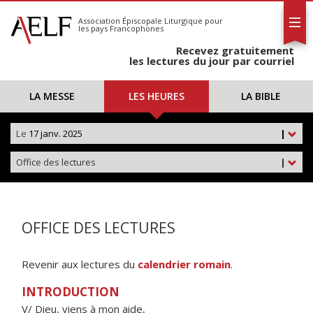
L'AELF
S'abonner
Association Épiscopale Liturgique
pour
les pays Francophones
Calendrier
Recevez gratuitement
Contact
les lectures du jour par courriel
LA MESSE
LES HEURES
LA BIBLE
Le
17 janv. 2025
|
Office des lectures
|
OFFICE DES LECTURES
Revenir aux lectures du
calendrier romain
.
INTRODUCTION
V/ Dieu, viens à mon aide,