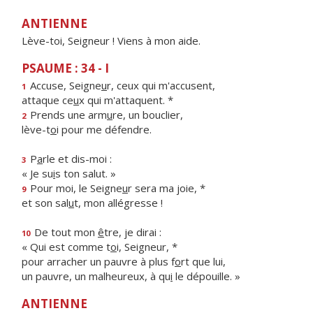
ANTIENNE
Lève-toi, Seigneur ! Viens à mon aide.
PSAUME : 34 - I
Accuse, Seigne
u
r, ceux qui m'accusent,
1
attaque ce
u
x qui m'attaquent. *
Prends une arm
u
re, un bouclier,
2
lève-t
o
i pour me défendre.
P
a
rle et dis-moi :
3
« Je su
i
s ton salut. »
Pour moi, le Seigne
u
r sera ma joie, *
9
et son sal
u
t, mon allégresse !
De tout mon
ê
tre, je dirai :
10
« Qui est comme t
o
i, Seigneur, *
pour arracher un pauvre à plus f
o
rt que lui,
un pauvre, un malheureux, à qu
i
le dépouille. »
ANTIENNE