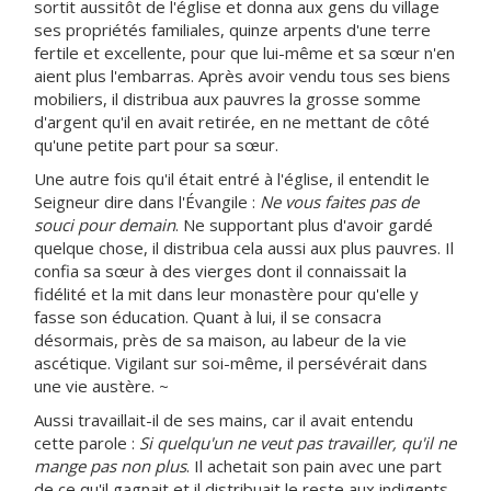
sortit aussitôt de l'église et donna aux gens du village
ses propriétés familiales, quinze arpents d'une terre
fertile et excellente, pour que lui-même et sa sœur n'en
aient plus l'embarras. Après avoir vendu tous ses biens
mobiliers, il distribua aux pauvres la grosse somme
d'argent qu'il en avait retirée, en ne mettant de côté
qu'une petite part pour sa sœur.
Une autre fois qu'il était entré à l'église, il entendit le
Seigneur dire dans l'Évangile :
Ne vous faites pas de
souci pour demain
. Ne supportant plus d'avoir gardé
quelque chose, il distribua cela aussi aux plus pauvres. Il
confia sa sœur à des vierges dont il connaissait la
fidélité et la mit dans leur monastère pour qu'elle y
fasse son éducation. Quant à lui, il se consacra
désormais, près de sa maison, au labeur de la vie
ascétique. Vigilant sur soi-même, il persévérait dans
une vie austère. ~
Aussi travaillait-il de ses mains, car il avait entendu
cette parole :
Si quelqu'un ne veut pas travailler, qu'il ne
mange pas non plus
. Il achetait son pain avec une part
de ce qu'il gagnait et il distribuait le reste aux indigents.