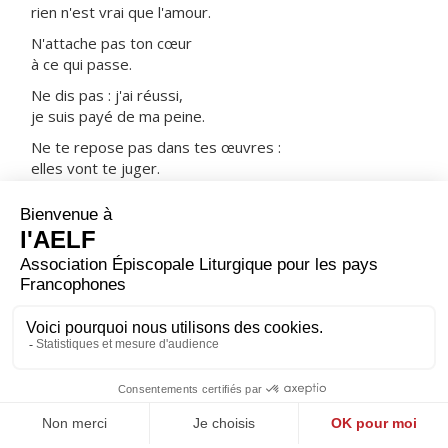
rien n'est vrai que l'amour.
N'attache pas ton cœur
à ce qui passe.
Ne dis pas : j'ai réussi,
je suis payé de ma peine.
Ne te repose pas dans tes œuvres :
elles vont te juger.
Garde en ton cœur la Parole :
voilà ton trésor.
ORAISON
Dieu qui as donné à saint Antoine de mener dans la
solitude une vie héroïque, accorde-nous, par son
intercession, de renoncer à nous-mêmes pour t'aimer
sans cesse et plus que tout.