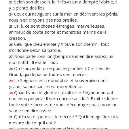
Selon son dessein, le Très-Haut a dompté l’abîme, il
23
y a planté des îles.
Ceux qui naviguent sur la mer en décrivent les périls,
24
nous n’en croyons pas nos oreilles.
Et là, ce sont choses étranges, merveilleuses,
25
animaux de toute sorte et monstres marins de la
création.
Celui que Dieu envoie y trouve son chemin : tout
26
s’ordonne selon sa parole.
Nous parlerions longtemps sans en dire assez, un
27
mot suffit : Il est le Tout.
Où trouver la force pour le glorifier ? Car il est le
28
Grand, qui dépasse toutes ses œuvres.
Le Seigneur est redoutable et souverainement
29
grand, sa puissance est merveilleuse.
Quand vous le glorifiez, exaltez le Seigneur autant
30
que vous pouvez : il sera encore au-delà. Exaltez-le de
toute votre force et ne vous découragez pas : vous ne
sauriez en dire assez.
Qui l’a vu et pourrait le décrire ? Qui le magnifiera à la
31
mesure de ce qu’il est ?
Il reste beaucoup de mystères plus grands que