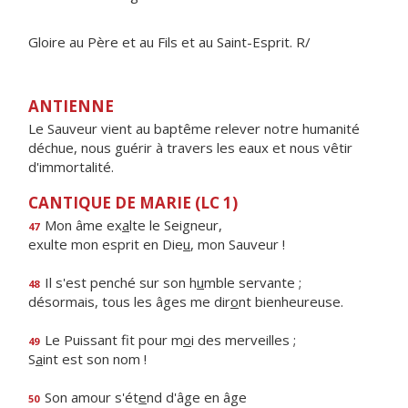
Gloire au Père et au Fils et au Saint-Esprit. R/
ANTIENNE
Le Sauveur vient au baptême relever notre humanité
déchue, nous guérir à travers les eaux et nous vêtir
d'immortalité.
CANTIQUE DE MARIE (LC 1)
Mon âme ex
a
lte le Seigneur,
47
exulte mon esprit en Die
u
, mon Sauveur !
Il s'est penché sur son h
u
mble servante ;
48
désormais, tous les âges me dir
o
nt bienheureuse.
Le Puissant fit pour m
o
i des merveilles ;
49
S
a
int est son nom !
Son amour s'ét
e
nd d'âge en âge
50