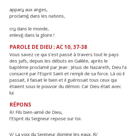
appar
u
aux anges,
proclam
é
dans les nations,
cr
u
dans le monde,
enlev
é
dans la gloire !
PAROLE DE DIEU : AC 10, 37-38
Vous savez ce qui s’est passé à travers tout le pays
des juifs, depuis les débuts en Galilée, après le
baptême proclamé par Jean : Jésus de Nazareth, Dieu l’a
consacré par l’Esprit Saint et rempli de sa force. Là où il
passait, il faisait le bien et il guérissait tous ceux qui
étaient sous le pouvoir du démon. Car Dieu était avec
lui.
RÉPONS
R/ Fils bien-aimé de Dieu,
l'Esprit du Seigneur repose sur toi.
V/ La voix du Seigneur domine les eaux. R/