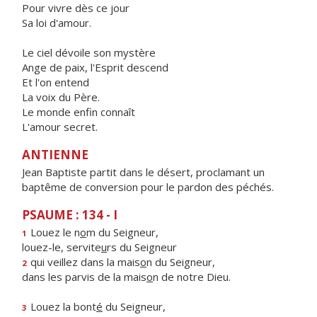
Pour vivre dès ce jour
Sa loi d'amour.
Le ciel dévoile son mystère
Ange de paix, l'Esprit descend
Et l'on entend
La voix du Père.
Le monde enfin connaît
L'amour secret.
ANTIENNE
Jean Baptiste partit dans le désert, proclamant un
baptême de conversion pour le pardon des péchés.
PSAUME : 134 - I
Louez le n
o
m du Seigneur,
1
louez-le, servite
u
rs du Seigneur
qui veillez dans la mais
o
n du Seigneur,
2
dans les parvis de la mais
o
n de notre Dieu.
Louez la bont
é
du Seigneur,
3