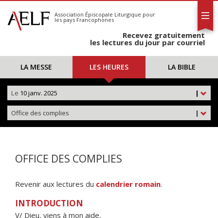
L'AELF
S'abonner
Association Épiscopale Liturgique
pour
les pays Francophones
Calendrier
Recevez gratuitement
Contact
les lectures du jour par courriel
LA MESSE
LES HEURES
LA BIBLE
Le
10 janv. 2025
|
Office des complies
|
OFFICE DES COMPLIES
Revenir aux lectures du
calendrier romain
.
INTRODUCTION
V/ Dieu, viens à mon aide,