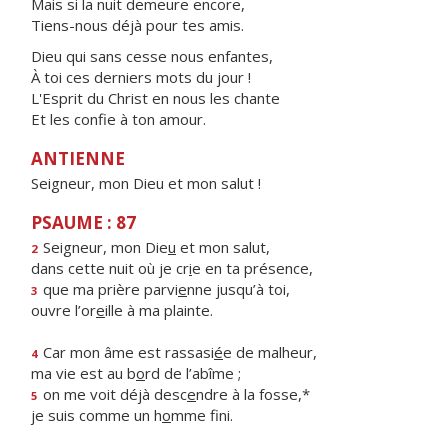
Mais si la nuit demeure encore,
Tiens-nous déjà pour tes amis.
Dieu qui sans cesse nous enfantes,
À toi ces derniers mots du jour !
L'Esprit du Christ en nous les chante
Et les confie à ton amour.
ANTIENNE
Seigneur, mon Dieu et mon salut !
PSAUME : 87
Seigneur, mon Die
u
et mon salut,
2
dans cette nuit où je cr
i
e en ta présence,
que ma prière parvi
e
nne jusqu’à toi,
3
ouvre l’or
e
ille à ma plainte.
Car mon âme est rassasi
é
e de malheur,
4
ma vie est au b
o
rd de l’abîme ;
on me voit déjà desc
e
ndre à la fosse,*
5
je suis comme un h
o
mme fini.