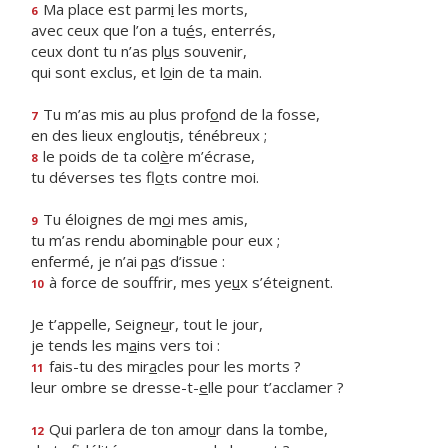
Ma place est parm
i
les morts,
6
avec ceux que l’on a tu
é
s, enterrés,
ceux dont tu n’as pl
u
s souvenir,
qui sont exclus, et l
o
in de ta main.
Tu m’as mis au plus prof
o
nd de la fosse,
7
en des lieux englout
i
s, ténébreux ;
le poids de ta col
è
re m’écrase,
8
tu déverses tes fl
o
ts contre moi.
Tu éloignes de m
o
i mes amis,
9
tu m’as rendu abomin
a
ble pour eux ;
enfermé, je n’ai p
a
s d’issue :
à force de souffrir, mes ye
u
x s’éteignent.
10
Je t’appelle, Seigne
u
r, tout le jour,
je tends les m
a
ins vers toi :
fais-tu des mir
a
cles pour les morts ?
11
leur ombre se dresse-t-
e
lle pour t’acclamer ?
Qui parlera de ton amo
u
r dans la tombe,
12