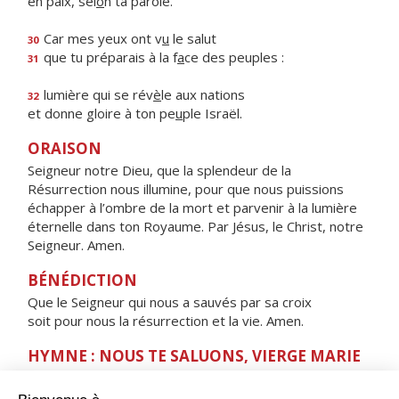
en paix, sel
o
n ta parole.
Car mes yeux ont v
u
le salut
30
que tu préparais à la f
a
ce des peuples :
31
lumière qui se rév
è
le aux nations
32
et donne gloire à ton pe
u
ple Israël.
ORAISON
Seigneur notre Dieu, que la splendeur de la
Résurrection nous illumine, pour que nous puissions
échapper à l’ombre de la mort et parvenir à la lumière
éternelle dans ton Royaume. Par Jésus, le Christ, notre
Seigneur. Amen.
BÉNÉDICTION
Que le Seigneur qui nous a sauvés par sa croix
soit pour nous la résurrection et la vie. Amen.
HYMNE : NOUS TE SALUONS, VIERGE MARIE
Nous te saluons, Vierge Marie,
servante du Seigneur.