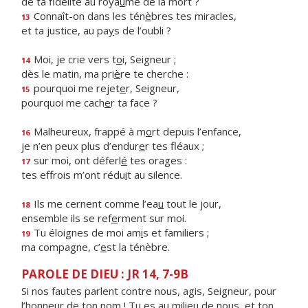
de ta fidélité au roya
u
me de la mort ?
Connaît-on dans les tén
è
bres tes miracles,
13
et ta justice, au pa
y
s de l’oubli ?
Moi, je crie vers t
o
i, Seigneur ;
14
dès le matin, ma pri
è
re te cherche :
pourquoi me rejet
e
r, Seigneur,
15
pourquoi me cach
e
r ta face ?
Malheureux, frappé à m
o
rt depuis l’enfance,
16
je n’en peux plus d’endur
e
r tes fléaux ;
sur moi, ont déferl
é
tes orages :
17
tes effrois m’ont rédu
i
t au silence.
Ils me cernent comme l’ea
u
tout le jour,
18
ensemble ils se ref
e
rment sur moi.
Tu éloignes de moi am
i
s et familiers ;
19
ma compagne, c’
e
st la ténèbre.
PAROLE DE DIEU : JR 14, 7-9B
Si nos fautes parlent contre nous, agis, Seigneur, pour
l’honneur de ton nom ! Tu es au milieu de nous, et ton