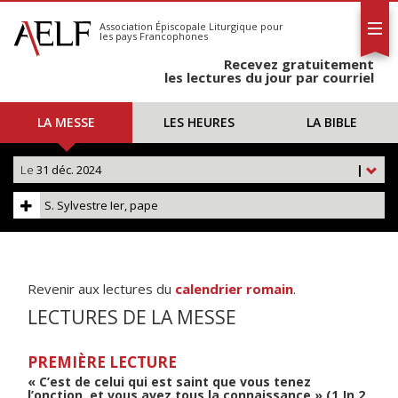
L'AELF
S'abonner
Association Épiscopale Liturgique
pour
les pays Francophones
Calendrier
Recevez gratuitement
Contact
les lectures du jour par courriel
LA MESSE
LES HEURES
LA BIBLE
Le
31 déc. 2024
|
S. Sylvestre Ier, pape
Revenir aux lectures du
calendrier romain
.
LECTURES DE LA MESSE
PREMIÈRE LECTURE
« C’est de celui qui est saint que vous tenez
l’onction, et vous avez tous la connaissance » (1 Jn 2,