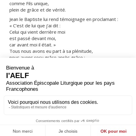
comme Fils unique,
plein de grâce et de vérité.
Jean le Baptiste lui rend témoignage en proclamant :
« C’est de lui que j’ai dit :
Celui qui vient derrière moi
est passé devant moi,
car avant moi il était. »
Tous nous avons eu part à sa plénitude,
nous avons reçu grâce après grâce ;
car la Loi fut donnée par Moïse,
la grâce et la vérité sont venues par Jésus Christ.
Dieu, personne ne l’a jamais vu ;
le Fils unique, lui qui est Dieu,
lui qui est dans le sein du Père,
c’est lui qui l’a fait connaître.
– Acclamons la Parole de Dieu.