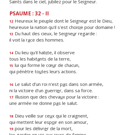
Saints dans le ciel, jubilez pour le Seigneur.
PSAUME : 32 - II
Heureux le peuple dont le Seigne
u
r est le Dieu,
12
heureuse la nation qu'il s'est chois
i
e pour domaine !
Du haut des cieux, le Seigne
u
r regarde :
13
il voit la r
a
ce des hommes.
Du lieu qu'il hab
i
te, il observe
14
tous les habit
a
nts de la terre,
lui qui forme le cœ
u
r de chacun,
15
qui pénètre to
u
tes leurs actions.
Le salut d'un roi n'est p
a
s dans son armée,
16
ni la victoire d'un guerri
e
r, dans sa force.
Illusion que des cheva
u
x pour la victoire :
17
une armée ne donne p
a
s le salut.
Dieu veille sur ce
u
x qui le craignent,
18
qui mettent leur esp
o
ir en son amour,
pour les délivr
e
r de la mort,
19
les garder en vie aux jo
u
rs de famine.