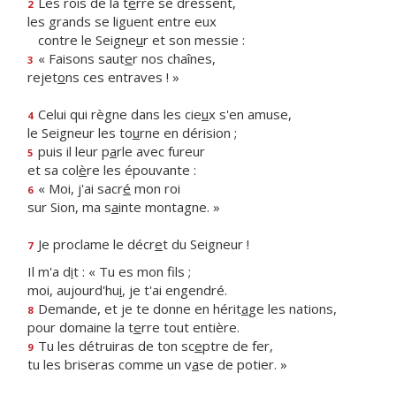
Les rois de la t
e
rre se dressent,
2
les grands se liguent entre eux
contre le Seigne
u
r et son messie :
« Faisons saut
e
r nos chaînes,
3
rejet
o
ns ces entraves ! »
Celui qui règne dans les cie
u
x s'en amuse,
4
le Seigneur les to
u
rne en dérision ;
puis il leur p
a
rle avec fureur
5
et sa col
è
re les épouvante :
« Moi, j'ai sacr
é
mon roi
6
sur Sion, ma s
a
inte montagne. »
Je proclame le décr
e
t du Seigneur !
7
Il m'a d
i
t : « Tu es mon fils ;
moi, aujourd'hu
i
, je t'ai engendré.
Demande, et je te donne en hérit
a
ge les nations,
8
pour domaine la t
e
rre tout entière.
Tu les détruiras de ton sc
e
ptre de fer,
9
tu les briseras comme un v
a
se de potier. »