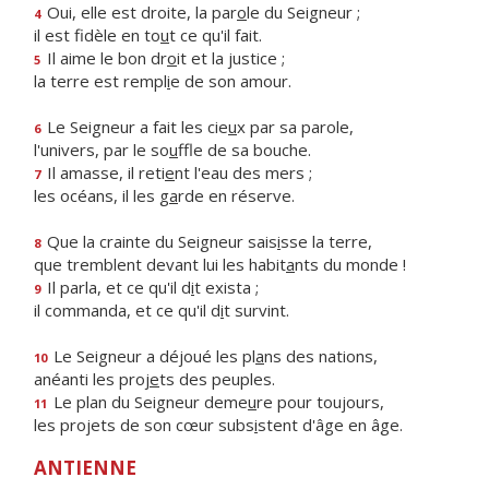
Oui, elle est droite, la par
o
le du Seigneur ;
4
il est fidèle en to
u
t ce qu'il fait.
Il aime le bon dr
o
it et la justice ;
5
la terre est rempl
i
e de son amour.
Le Seigneur a fait les cie
u
x par sa parole,
6
l'univers, par le so
u
ffle de sa bouche.
Il amasse, il reti
e
nt l'eau des mers ;
7
les océans, il les g
a
rde en réserve.
Que la crainte du Seigneur sais
i
sse la terre,
8
que tremblent devant lui les habit
a
nts du monde !
Il parla, et ce qu'il d
i
t exista ;
9
il commanda, et ce qu'il d
i
t survint.
Le Seigneur a déjoué les pl
a
ns des nations,
10
anéanti les proj
e
ts des peuples.
Le plan du Seigneur deme
u
re pour toujours,
11
les projets de son cœur subs
i
stent d'âge en âge.
ANTIENNE