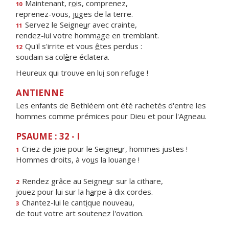
Maintenant, r
o
is, comprenez,
10
reprenez-vous, j
u
ges de la terre.
Servez le Seigne
u
r avec crainte,
11
rendez-lui votre homm
a
ge en tremblant.
Qu'il s'irrite et vous
ê
tes perdus :
12
soudain sa col
è
re éclatera.
Heureux qui trouve en lu
i
son refuge !
ANTIENNE
Les enfants de Bethléem ont été rachetés d'entre les
hommes comme prémices pour Dieu et pour l'Agneau.
PSAUME : 32 - I
Criez de joie pour le Seigne
u
r, hommes justes !
1
Hommes droits, à vo
u
s la louange !
Rendez grâce au Seigne
u
r sur la cithare,
2
jouez pour lui sur la h
a
rpe à dix cordes.
Chantez-lui le cant
i
que nouveau,
3
de tout votre art souten
e
z l'ovation.