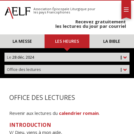
L'AELF
S'abonner
Association Épiscopale Liturgique
pour
les pays Francophones
Calendrier
Recevez gratuitement
Contact
les lectures du jour par courriel
LA MESSE
LES HEURES
LA BIBLE
Le
28 déc. 2024
|
Office des lectures
|
OFFICE DES LECTURES
Revenir aux lectures du
calendrier romain
.
INTRODUCTION
V/ Dieu, viens à mon aide,