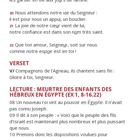
Nous attendons notre v
i
e du Seigneur :
20
il est pour nous un appu
i
, un bouclier.
La joie de notre cœ
u
r vient de lui,
21
notre confiance est dans son n
o
m très saint.
Que ton amour, Seigne
u
r, soit sur nous
22
comme notre esp
o
ir est en toi !
VERSET
V/
Compagnons de l'Agneau, ils chantent sans fin :
Gloire à toi, Seigneur.
LECTURE : MEURTRE DES ENFANTS DES
HÉBREUX EN ÉGYPTE (EX 1, 8-16.22)
08 Un nouveau roi vint au pouvoir en Égypte. Il n’avait
pas connu Joseph.
09 Il dit à son peuple : « Voici que le peuple des fils
d’Israël est maintenant plus nombreux et plus puissant
que nous.
10 Prenons donc les dispositions voulues pour