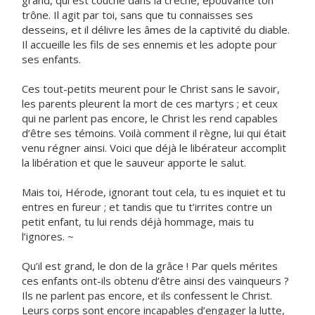
grand, qui est couché dans la crèche, épouvante ton
trône. Il agit par toi, sans que tu connaisses ses
desseins, et il délivre les âmes de la captivité du diable.
Il accueille les fils de ses ennemis et les adopte pour
ses enfants.
Ces tout-petits meurent pour le Christ sans le savoir,
les parents pleurent la mort de ces martyrs ; et ceux
qui ne parlent pas encore, le Christ les rend capables
d’être ses témoins. Voilà comment il règne, lui qui était
venu régner ainsi. Voici que déjà le libérateur accomplit
la libération et que le sauveur apporte le salut.
Mais toi, Hérode, ignorant tout cela, tu es inquiet et tu
entres en fureur ; et tandis que tu t’irrites contre un
petit enfant, tu lui rends déjà hommage, mais tu
l’ignores. ~
Qu’il est grand, le don de la grâce ! Par quels mérites
ces enfants ont-ils obtenu d’être ainsi des vainqueurs ?
Ils ne parlent pas encore, et ils confessent le Christ.
Leurs corps sont encore incapables d’engager la lutte,