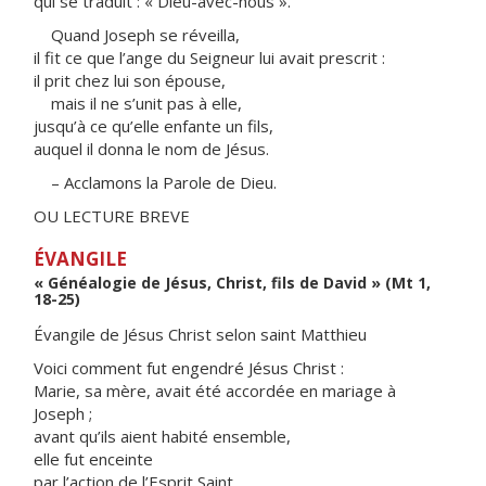
qui se traduit : « Dieu-avec-nous ».
Quand Joseph se réveilla,
il fit ce que l’ange du Seigneur lui avait prescrit :
il prit chez lui son épouse,
mais il ne s’unit pas à elle,
jusqu’à ce qu’elle enfante un fils,
auquel il donna le nom de Jésus.
– Acclamons la Parole de Dieu.
OU LECTURE BREVE
ÉVANGILE
« Généalogie de Jésus, Christ, fils de David » (Mt 1,
18-25)
Évangile de Jésus Christ selon saint Matthieu
Voici comment fut engendré Jésus Christ :
Marie, sa mère, avait été accordée en mariage à
Joseph ;
avant qu’ils aient habité ensemble,
elle fut enceinte
par l’action de l’Esprit Saint.