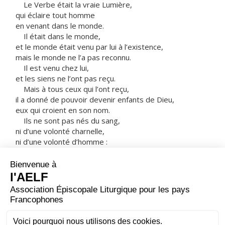
Le Verbe était la vraie Lumière,
qui éclaire tout homme
en venant dans le monde.
Il était dans le monde,
et le monde était venu par lui à l’existence,
mais le monde ne l’a pas reconnu.
Il est venu chez lui,
et les siens ne l’ont pas reçu.
Mais à tous ceux qui l’ont reçu,
il a donné de pouvoir devenir enfants de Dieu,
eux qui croient en son nom.
Ils ne sont pas nés du sang,
ni d’une volonté charnelle,
ni d’une volonté d’homme :
ils sont nés de Dieu.
Et le Verbe s’est fait chair,
il a habité parmi nous,
et nous avons vu sa gloire,
la gloire qu’il tient de son Père
comme Fils unique,
plein de grâce et de vérité.