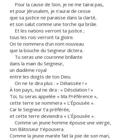
Pour la cause de Sion, je ne me tairai pas,
et pour Jérusalem, je n’aurai de cesse
que sa justice ne paraisse dans la clarté,
et son salut comme une torche qui brûle.
Et les nations verront ta justice ;
tous les rois verront ta gloire.
On te nommera d’un nom nouveau
que la bouche du Seigneur dictera.
Tu seras une couronne brillante
dans la main du Seigneur,
un diadème royal
entre les doigts de ton Dieu.
On ne te dira plus : « Délaissée ! »
À ton pays, nul ne dira : « Désolation ! »
Toi, tu seras appelée « Ma Préférence »,
cette terre se nommera « L’Épousée ».
Car le Seigneur t’a préférée,
et cette terre deviendra « L’Épousée ».
Comme un jeune homme épouse une vierge,
ton Bâtisseur t’épousera.
Comme la jeune mariée fait la joie de son mari,