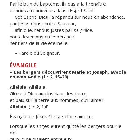
Par le bain du baptême, il nous a fait renaître
et nous a renouvelés dans l’Esprit Saint.
Cet Esprit, Dieu l’a répandu sur nous en abondance,
par Jésus Christ notre Sauveur,
afin que, rendus justes par sa grâce,
nous devenions en espérance
héritiers de la vie éternelle.
– Parole du Seigneur.
ÉVANGILE
« Les bergers découvrirent Marie et Joseph, avec le
nouveau-né » (Lc 2, 15-20)
Alléluia. Alléluia.
Gloire à Dieu au plus haut des cieux,
et paix sur la terre aux hommes, qu’Il aime !
Alléluia.
(Lc 2, 14)
Évangile de Jésus Christ selon saint Luc
Lorsque les anges eurent quitté les bergers pour le
ciel,
ceux-ci se disaient entre eux :