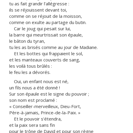
tu as fait grandir l’allégresse :
ils se réjouissent devant toi,
comme on se réjouit de la moisson,
comme on exulte au partage du butin.
Car le joug qui pesait sur lui,
la barre qui meurtrissait son épaule,
le bâton du tyran,
tu les as brisés comme au jour de Madiane.
Et les bottes qui frappaient le sol,
et les manteaux couverts de sang,
les voilà tous brûlés :
le feu les a dévorés.
Oui, un enfant nous est né,
un fils nous a été donné !
Sur son épaule est le signe du pouvoir ;
son nom est proclamé :
« Conseiller-merveilleux, Dieu-Fort,
Père-à-jamais, Prince-de-la-Paix. »
Et le pouvoir s’étendra,
et la paix sera sans fin
pour le trône de David et pour son règne