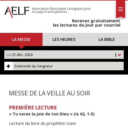
L'AELF
S'abonner
Association Épiscopale Liturgique
pour
les pays Francophones
Calendrier
Recevez gratuitement
Contact
les lectures du jour par courriel
LA MESSE
LES HEURES
LA BIBLE
Le
25 déc. 2024
|
Solennité du Seigneur
MESSE DE LA VEILLE AU SOIR
PREMIÈRE LECTURE
« Tu seras la joie de ton Dieu » (Is 62, 1-5)
Lecture du livre du prophète Isaïe