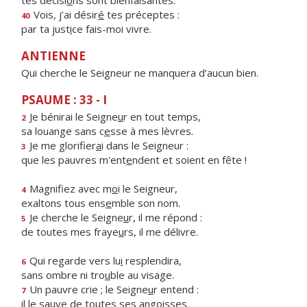
tes décisi
o
ns sont bienfaisantes.
Vois, j’ai désir
é
tes préceptes :
40
par ta just
i
ce fais-moi vivre.
ANTIENNE
Qui cherche le Seigneur ne manquera d’aucun bien.
PSAUME : 33 - I
Je bénirai le Seigne
u
r en tout temps,
2
sa louange sans c
e
sse à mes lèvres.
Je me glorifier
a
i dans le Seigneur :
3
que les pauvres m'ent
e
ndent et soient en fête !
Magnifiez avec m
o
i le Seigneur,
4
exaltons tous ens
e
mble son nom.
Je cherche le Seigne
u
r, il me répond :
5
de toutes mes fraye
u
rs, il me délivre.
Qui regarde vers lu
i
resplendira,
6
sans ombre ni tro
u
ble au visage.
Un pauvre crie ; le Seigne
u
r entend :
7
il le sauve de to
u
tes ses angoisses.