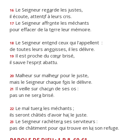
Le Seigneur reg
a
rde les justes,
16
il écoute, attent
i
f à leurs cris.
Le Seigneur affr
o
nte les méchants
17
pour effacer de la t
e
rre leur mémoire.
Le Seigneur ent
e
nd ceux qui l'appellent :
18
de toutes leurs ang
o
isses, il les délivre.
Il est proche du cœ
u
r brisé,
19
il sauve l'espr
i
t abattu.
Malheur sur malhe
u
r pour le juste,
20
mais le Seigneur chaque f
o
is le délivre.
Il veille sur chac
u
n de ses os :
21
pas un ne ser
a
brisé.
Le mal tuer
a
les méchants ;
22
ils seront châtiés d'avoir ha
ï
le juste.
Le Seigneur rachèter
a
ses serviteurs :
23
pas de châtiment pour qui trouve en lu
i
son refuge.