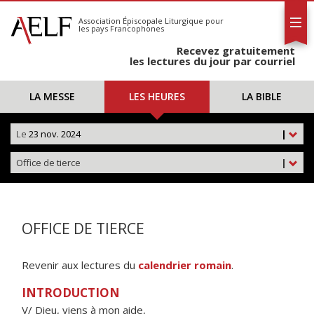
L'AELF
S'abonner
Association Épiscopale Liturgique
pour
les pays Francophones
Calendrier
Recevez gratuitement
Contact
les lectures du jour par courriel
LA MESSE
LES HEURES
LA BIBLE
Le
23 nov. 2024
|
Office de tierce
|
OFFICE DE TIERCE
Revenir aux lectures du
calendrier romain
.
INTRODUCTION
V/ Dieu, viens à mon aide,