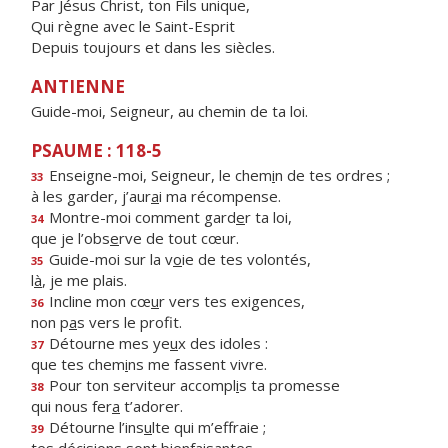
Par Jésus Christ, ton Fils unique,
Qui règne avec le Saint-Esprit
Depuis toujours et dans les siècles.
ANTIENNE
Guide-moi, Seigneur, au chemin de ta loi.
PSAUME : 118-5
Enseigne-moi, Seigneur, le chem
i
n de tes ordres ;
33
à les garder, j’aur
a
i ma récompense.
Montre-moi comment gard
e
r ta loi,
34
que je l’obs
e
rve de tout cœur.
Guide-moi sur la v
o
ie de tes volontés,
35
l
à
, je me plais.
Incline mon cœ
u
r vers tes exigences,
36
non p
a
s vers le profit.
Détourne mes ye
u
x des idoles :
37
que tes chem
i
ns me fassent vivre.
Pour ton serviteur accompl
i
s ta promesse
38
qui nous fer
a
t’adorer.
Détourne l’ins
u
lte qui m’effraie ;
39