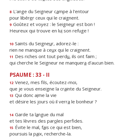
L'ange du Seigneur c
a
mpe à l'entour
8
pour libér
e
r ceux qui le craignent.
Goûtez et voyez : le Seigne
u
r est bon !
9
Heureux qui trouve en lu
i
son refuge !
Saints du Seigne
u
r, adorez-le :
10
rien ne manque à ce
u
x qui le craignent.
Des riches ont tout perd
u
, ils ont faim ;
11
qui cherche le Seigneur ne manquer
a
d'aucun bien.
PSAUME : 33 - II
Venez, mes f
ls, écoutez-moi,
12
que je vous enseigne la cr
a
inte du Seigneur.
Qui donc a
i
me la vie
13
et désire les jours où il verr
a
le bonheur ?
Garde ta l
a
ngue du mal
14
et tes lèvres des par
o
les perfides.
Évite le mal, f
a
is ce qui est bien,
15
poursuis la p
a
ix, recherche-la.