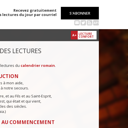
Recevez gratuitement
S'ABONNER
s lectures du jour par courriel
API
LECTURE
A+
CONFORT
 DES LECTURES
 lectures du
calendrier romain
.
UCTION
ns à mon aide,
 à notre secours.
e, et au Fils et au Saint-Esprit,
st, qui était et qui vient,
cles des siècles.
ia.)
: AU COMMENCEMENT