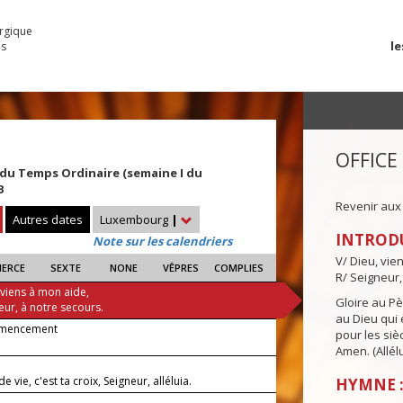
urgique
le
es
OFFICE
du Temps Ordinaire (semaine I du
B
Revenir aux
Autres dates
Luxembourg
|
INTROD
Note sur les calendriers
V/ Dieu, vie
IERCE
SEXTE
NONE
VÊPRES
COMPLIES
R/ Seigneur,
 viens à mon aide,
Gloire au Pèr
eur, à notre secours.
au Dieu qui e
mencement
pour les siè
Amen. (Allélu
e vie, c'est ta croix, Seigneur, alléluia.
HYMNE 