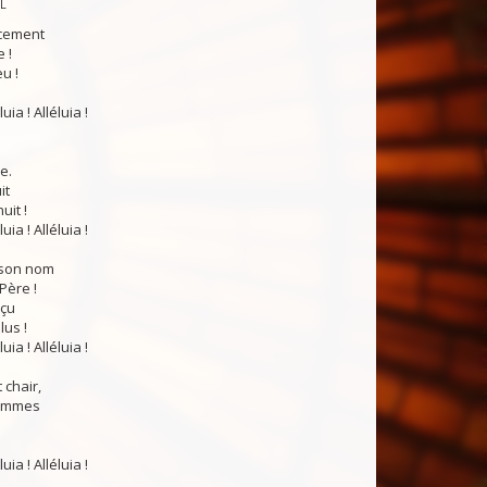
PL
cement
 !
eu !
luia ! Alléluia !
e.
it
uit !
luia ! Alléluia !
 son nom
Père !
eçu
us !
luia ! Alléluia !
 chair,
hommes
luia ! Alléluia !