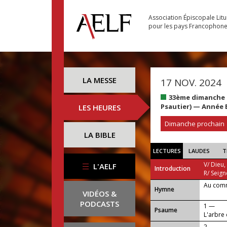
Association Épiscopale Lit
pour les pays Francophon
LA MESSE
17 NOV. 2024
33ème dimanche 
Psautier) — Année 
LES HEURES
Dimanche prochain
LA BIBLE
LECTURES
LAUDES
T
V/ Dieu,
L'AELF
Introduction
R/ Seign
Au com
...
Hymne
VIDÉOS &
PODCASTS
1 —
Psaume
L'arbre d
2 —