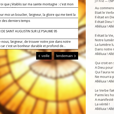
J.F Frié — CN
 roi que j'établis sur ma sainte montagne : c'est mon
Au commen
n-aimé. Alléluia.
Etait le Verbe
ur moi un bouclier, Seigneur, la gloire qui me tient la
Il était en Di
te.
 des derniers temps
Il était Dieu !
Alléluia ! Allé
 DE SAINT AUGUSTIN SUR LE PSAUME 95
Il était la Vie,
Notre lumièr
-nous, Seigneur, de trouver notre joie dans notre
La lumière lu
 : car c'est un bonheur durable et profond de...
Dans notre n
Alléluia ! Allé
veille
lendemain
Qui croit en
A Dieu pour 
Qui l'aura r
Ne mourra pl
Alléluia ! Allé
Le Verbe fait
Parmi les 
A manifesté
La vérité !
Alléluia ! Allé