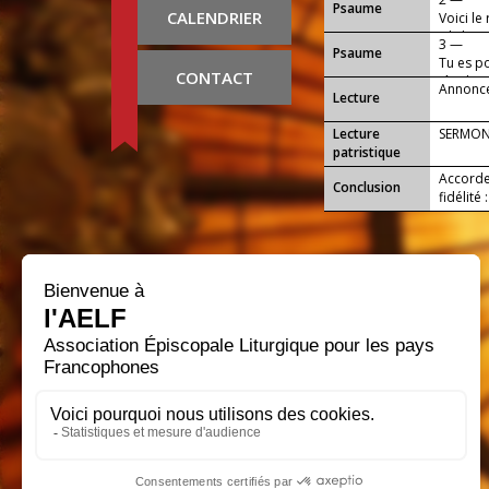
Psaume
CALENDRIER
Voici le
Fils bie
3 —
Psaume
Tu es po
CONTACT
tête hau
Annonce
Lecture
Lecture
SERMON
patristique
Accorde
Conclusion
fidélité