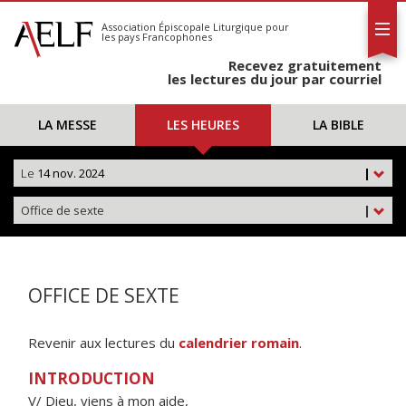
L'AELF
S'abonner
Association Épiscopale Liturgique
pour
les pays Francophones
Calendrier
Recevez gratuitement
Contact
les lectures du jour par courriel
LA MESSE
LES HEURES
LA BIBLE
Le
14 nov. 2024
|
Office de sexte
|
OFFICE DE SEXTE
Revenir aux lectures du
calendrier romain
.
INTRODUCTION
V/ Dieu, viens à mon aide,