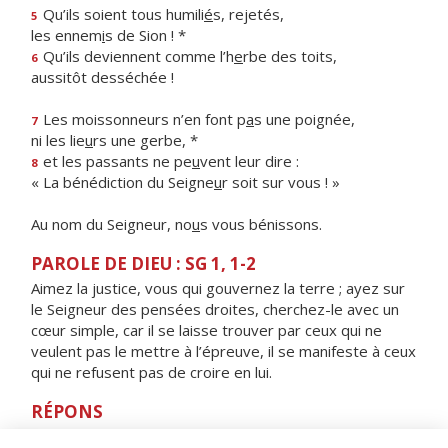
Qu’ils soient tous humili
é
s, rejetés,
5
les ennem
i
s de Sion ! *
Qu’ils deviennent comme l’h
e
rbe des toits,
6
aussitôt desséchée !
Les moissonneurs n’en font p
a
s une poignée,
7
ni les lie
u
rs une gerbe, *
et les passants ne pe
u
vent leur dire :
8
« La bénédiction du Seigne
u
r soit sur vous ! »
Au nom du Seigneur, no
u
s vous bénissons.
PAROLE DE DIEU : SG 1, 1-2
Aimez la justice, vous qui gouvernez la terre ; ayez sur
le Seigneur des pensées droites, cherchez-le avec un
cœur simple, car il se laisse trouver par ceux qui ne
veulent pas le mettre à l’épreuve, il se manifeste à ceux
qui ne refusent pas de croire en lui.
RÉPONS
V/
Fais confiance au Seigneur, agis bien,