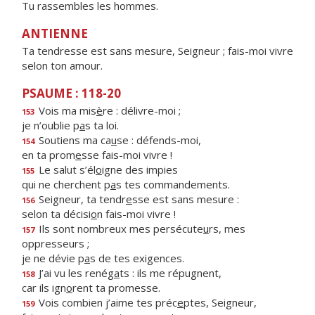
Tu rassembles les hommes.
ANTIENNE
Ta tendresse est sans mesure, Seigneur ; fais-moi vivre
selon ton amour.
PSAUME : 118-20
Vois ma mis
è
re : délivre-moi ;
153
je n’oublie p
a
s ta loi.
Soutiens ma ca
u
se : défends-moi,
154
en ta prom
e
sse fais-moi vivre !
Le salut s’él
o
igne des impies
155
qui ne cherchent p
a
s tes commandements.
Seigneur, ta tendr
e
sse est sans mesure :
156
selon ta décisi
o
n fais-moi vivre !
Ils sont nombreux mes persécute
u
rs, mes
157
oppresseurs ;
je ne dévie p
a
s de tes exigences.
J’ai vu les renég
a
ts : ils me répugnent,
158
car ils ign
o
rent ta promesse.
Vois combien j’aime tes préc
e
ptes, Seigneur,
159