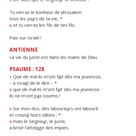
Tu verras le bonheur de Jérusalem
tous les jo
u
rs de ta vie, *
et tu verras les f
ls de tes fils.
6
Paix sur Israël !
ANTIENNE
La vie du juste est dans les mains de Dieu.
PSAUME : 128
Que de mal ils m’ont f
a
it dès ma jeunesse,
1
– à Isra
ë
l de le dire – *
que de mal ils m’ont f
a
it dès ma jeunesse :
2
ils ne m’ont p
a
s soumis !
Sur mon dos, des laboure
u
rs ont labouré
3
et creus
é
leurs sillons ; *
mais le Seigne
u
r, le juste,
4
a brisé l’attel
a
ge des impies.