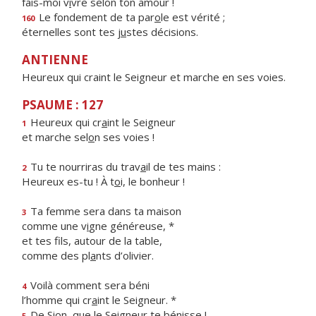
fais-moi v
i
vre selon ton amour !
Le fondement de ta par
o
le est vérité ;
160
éternelles sont tes j
u
stes décisions.
ANTIENNE
Heureux qui craint le Seigneur et marche en ses voies.
PSAUME : 127
Heureux qui cr
a
int le Seigneur
1
et marche sel
o
n ses voies !
Tu te nourriras du trav
a
il de tes mains :
2
Heureux es-tu ! À t
o
i, le bonheur !
Ta femme sera dans ta maison
3
comme une v
i
gne généreuse, *
et tes fils, autour de la table,
comme des pl
a
nts d’olivier.
Voilà comment sera béni
4
l’homme qui cr
a
int le Seigneur. *
De Sion, que le Seigne
u
r te bénisse !
5