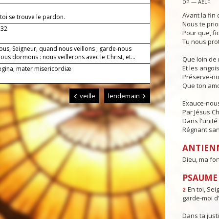
DP — AELF
Avant la fin 
toi se trouve le pardon.
Nous te prio
.32
Pour que, fi
Tu nous pro
ous, Seigneur, quand nous veillons ; garde-nous
us dormons : nous veillerons avec le Christ, et...
Que loin de 
Et les angois
Regina, mater misericordiæ
Préserve-no
Que ton amo
veille
lendemain
Exauce-nous,
Par Jésus Ch
Dans l'unité 
Régnant sans
ANTIEN
Dieu, ma for
PSAUME : 
En toi, Sei
2
garde-moi d'
Dans ta justi