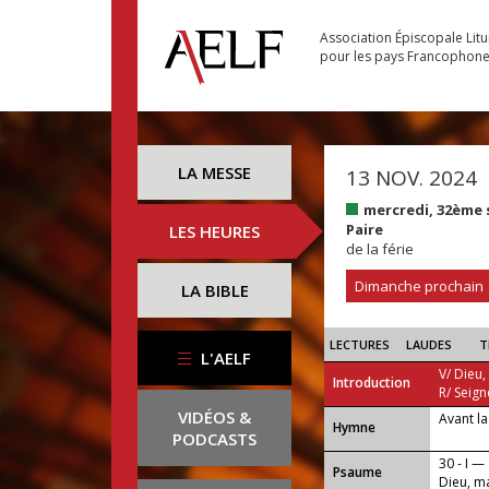
Association Épiscopale Lit
pour les pays Francophon
LA MESSE
13 NOV. 2024
mercredi, 32ème
Paire
LES HEURES
de la férie
Dimanche prochain
LA BIBLE
LECTURES
LAUDES
T
L'AELF
V/ Dieu,
Introduction
R/ Seign
VIDÉOS &
Avant la
...
Hymne
PODCASTS
30 - I —
Psaume
Dieu, ma