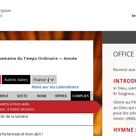
urgique
le
es
OFFICE
 semaine du Temps Ordinaire — Année
Revenir aux
Autres dates
France
|
INTROD
Note sur les calendriers
V/ Dieu, vie
R/ Seigneur,
IERCE
SEXTE
NONE
VÊPRES
COMPLIES
Gloire au Pèr
 viens à mon aide,
au Dieu qui e
eur, à notre secours.
pour les siè
 fin de la lumière
Amen. (Allélu
HYMNE :
 forteresse et mon abri !