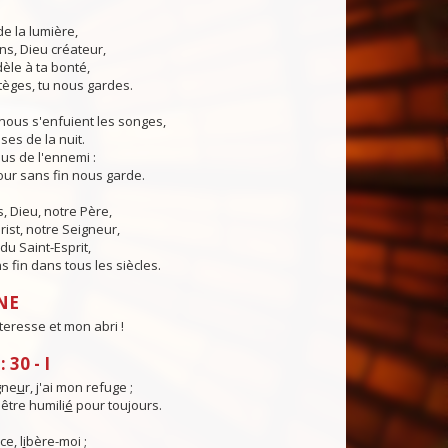
de la lumière,
ns, Dieu créateur,
dèle à ta bonté,
tèges, tu nous gardes.
nous s'enfuient les songes,
ses de la nuit.
us de l'ennemi :
ur sans fin nous garde.
 Dieu, notre Père,
rist, notre Seigneur,
du Saint-Esprit,
 fin dans tous les siècles.
NE
teresse et mon abri !
30 - I
gne
u
r, j'ai mon refuge ;
être humili
é
pour toujours.
ce, l
i
bère-moi ;