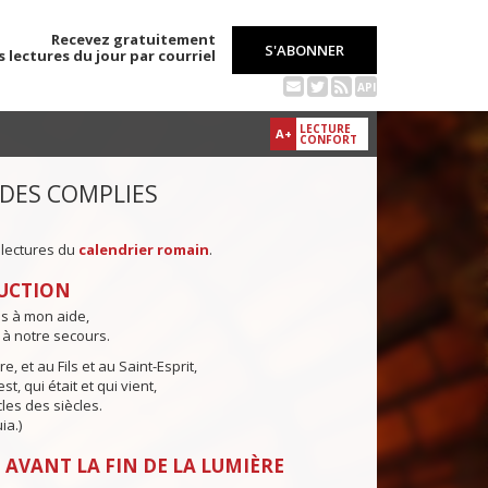
Recevez gratuitement
S'ABONNER
s lectures du jour par courriel
API
LECTURE
A+
CONFORT
 DES COMPLIES
 lectures du
calendrier romain
.
UCTION
ns à mon aide,
 à notre secours.
e, et au Fils et au Saint-Esprit,
st, qui était et qui vient,
cles des siècles.
ia.)
 AVANT LA FIN DE LA LUMIÈRE