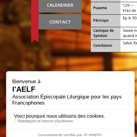
CALENDRIER
129 —
Psaume
Près de 
Ep 4, 30
Péricope
CONTACT
Cantique de
Sauve-n
Syméon
quand no
Salve, 
Conclusion