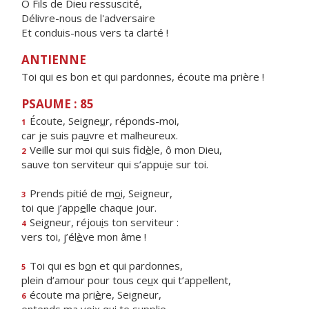
Ô Fils de Dieu ressuscité,
Délivre-nous de l'adversaire
Et conduis-nous vers ta clarté !
ANTIENNE
Toi qui es bon et qui pardonnes, écoute ma prière !
PSAUME : 85
Écoute, Seigne
u
r, réponds-moi,
1
car je suis pa
u
vre et malheureux.
Veille sur moi qui suis fid
è
le, ô mon Dieu,
2
sauve ton serviteur qui s’appu
i
e sur toi.
Prends pitié de m
o
i, Seigneur,
3
toi que j’app
e
lle chaque jour.
Seigneur, réjou
i
s ton serviteur :
4
vers toi, j’él
è
ve mon âme !
Toi qui es b
o
n et qui pardonnes,
5
plein d’amour pour tous ce
u
x qui t’appellent,
écoute ma pri
è
re, Seigneur,
6