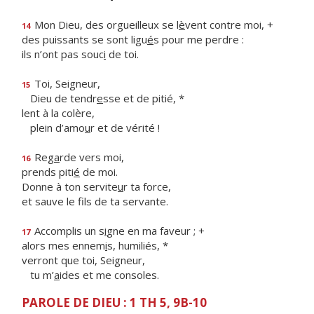
Mon Dieu, des orgueilleux se l
è
vent contre moi, +
14
des puissants se sont ligu
é
s pour me perdre :
ils n’ont pas souc
i
de toi.
Toi, Seigneur,
15
Dieu de tendr
e
sse et de pitié, *
lent à la colère,
plein d’amo
u
r et de vérité !
Reg
a
rde vers moi,
16
prends piti
é
de moi.
Donne à ton servite
u
r ta force,
et sauve le f
ls de ta servante.
Accomplis un s
i
gne en ma faveur ; +
17
alors mes ennem
i
s, humiliés, *
verront que toi, Seigneur,
tu m’
a
ides et me consoles.
PAROLE DE DIEU : 1 TH 5, 9B-10