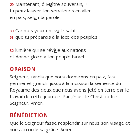
Maintenant, ô M
a
ître souverain, +
29
tu peux laisser ton servite
u
r s'en aller
en paix, sel
o
n ta parole.
Car mes yeux ont v
u
le salut
30
que tu préparais à la f
a
ce des peuples :
31
lumière qui se rév
è
le aux nations
32
et donne gloire à ton pe
u
ple Israël.
ORAISON
Seigneur, tandis que nous dormirons en paix, fais
germer et grandir jusqu'à la moisson la semence du
Royaume des cieux que nous avons jeté en terre par le
travail de cette journée. Par Jésus, le Christ, notre
Seigneur. Amen.
BÉNÉDICTION
Que le Seigneur fasse resplendir sur nous son visage et
nous accorde sa grâce. Amen.