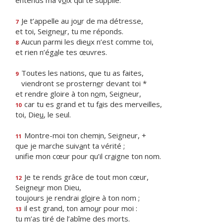
entends ma v
o
ix qui te supplie.
Je t’appelle au jo
u
r de ma détresse,
7
et toi, Seigne
u
r, tu me réponds.
Aucun parmi les die
u
x n’est comme toi,
8
et rien n’ég
a
le tes œuvres.
Toutes les nations, que tu as faites,
9
viendront se prostern
e
r devant toi *
et rendre gloire à ton n
o
m, Seigneur,
car tu es grand et tu f
a
is des merveilles,
10
toi, Die
u
, le seul.
Montre-moi ton chem
i
n, Seigneur, +
11
que je marche suiv
a
nt ta vérité ;
unifie mon cœur pour qu’il cr
a
igne ton nom.
Je te rends grâce de tout mon cœur,
12
Seigne
u
r mon Dieu,
toujours je rendrai gl
o
ire à ton nom ;
il est grand, ton amo
u
r pour moi :
13
tu m’as tiré de l’ab
î
me des morts.