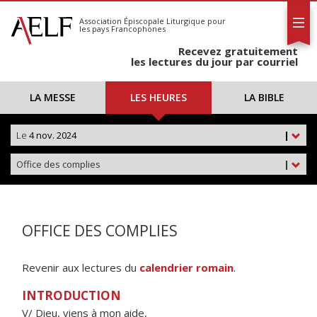
L'AELF
S'abonner
Association Épiscopale Liturgique
pour
les pays Francophones
Calendrier
Recevez gratuitement
Contact
les lectures du jour par courriel
LA MESSE
LES HEURES
LA BIBLE
Le
4 nov. 2024
|
Office des complies
|
OFFICE DES COMPLIES
Revenir aux lectures du
calendrier romain
.
INTRODUCTION
V/ Dieu, viens à mon aide,