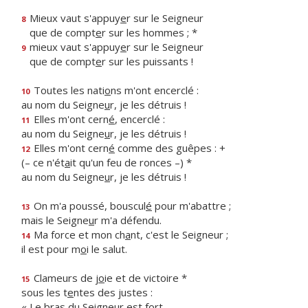
Mieux vaut s'appuy
e
r sur le Seigneur
8
que de compt
e
r sur les hommes ; *
mieux vaut s'appuy
e
r sur le Seigneur
9
que de compt
e
r sur les puissants !
Toutes les nati
o
ns m'ont encerclé :
10
au nom du Seigne
u
r, je les détruis !
Elles m'ont cern
é
, encerclé :
11
au nom du Seigne
u
r, je les détruis !
Elles m'ont cern
é
comme des guêpes : +
12
(– ce n'ét
a
it qu'un feu de ronces –) *
au nom du Seigne
u
r, je les détruis !
On m'a poussé, bouscul
é
pour m'abattre ;
13
mais le Seigne
u
r m'a défendu.
Ma force et mon ch
a
nt, c'est le Seigneur ;
14
il est pour m
o
i le salut.
Clameurs de j
o
ie et de victoire *
15
sous les t
e
ntes des justes :
« Le bras du Seigneur est fort,