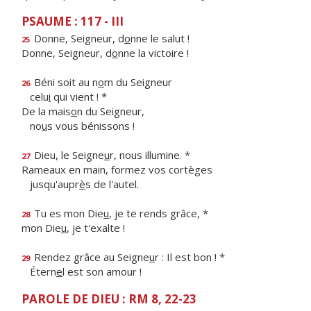
PSAUME : 117 - III
Donne, Seigneur, d
o
nne le salut !
25
Donne, Seigneur, d
o
nne la victoire !
Béni soit au n
o
m du Seigneur
26
celu
i
qui vient ! *
De la mais
o
n du Seigneur,
no
u
s vous bénissons !
Dieu, le Seigne
u
r, nous illumine. *
27
Rameaux en main, formez vos cortèges
jusqu'aupr
è
s de l'autel.
Tu es mon Die
u
, je te rends grâce, *
28
mon Die
u
, je t'exalte !
Rendez grâce au Seigne
u
r : Il est bon ! *
29
Étern
e
l est son amour !
PAROLE DE DIEU : RM 8, 22-23