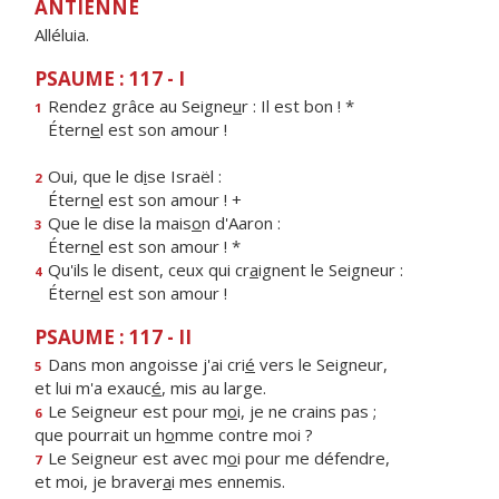
ANTIENNE
Alléluia.
PSAUME : 117 - I
Rendez grâce au Seigne
u
r : Il est bon ! *
1
Étern
e
l est son amour !
Oui, que le d
i
se Israël :
2
Étern
e
l est son amour ! +
Que le dise la mais
o
n d'Aaron :
3
Étern
e
l est son amour ! *
Qu'ils le disent, ceux qui cr
a
ignent le Seigneur :
4
Étern
e
l est son amour !
PSAUME : 117 - II
Dans mon angoisse j'ai cri
é
vers le Seigneur,
5
et lui m'a exauc
é
, mis au large.
Le Seigneur est pour m
o
i, je ne crains pas ;
6
que pourrait un h
o
mme contre moi ?
Le Seigneur est avec m
o
i pour me défendre,
7
et moi, je braver
a
i mes ennemis.