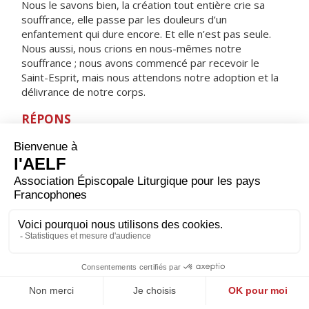
Nous le savons bien, la création tout entière crie sa
souffrance, elle passe par les douleurs d’un
enfantement qui dure encore. Et elle n’est pas seule.
Nous aussi, nous crions en nous-mêmes notre
souffrance ; nous avons commencé par recevoir le
Saint-Esprit, mais nous attendons notre adoption et la
délivrance de notre corps.
RÉPONS
V/
Bénis le Seigneur, ô mon âme,
il rachète ta vie à la mort.
ORAISON
Dieu de puissance et de miséricorde, c'est ta grâce qui
donne à tes fidèles de pouvoir dignement te servir ;
accorde-nous de progresser, sans que rien nous
arrête, vers les biens que tu promets.