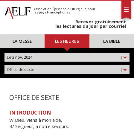
L'AELF
S'abonner
Association Épiscopale Liturgique
pour
les pays Francophones
Calendrier
Recevez gratuitement
Contact
les lectures du jour par courriel
LA MESSE
LES HEURES
LA BIBLE
Le
3 nov. 2024
|
Office de sexte
|
OFFICE DE SEXTE
INTRODUCTION
V/ Dieu, viens à mon aide,
R/ Seigneur, à notre secours.