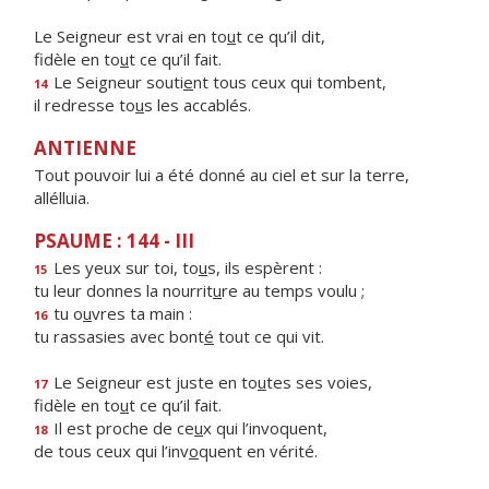
Le Seigneur est vrai en to
u
t ce qu’il dit,
fidèle en to
u
t ce qu’il fait.
Le Seigneur souti
e
nt tous ceux qui tombent,
14
il redresse to
u
s les accablés.
ANTIENNE
Tout pouvoir lui a été donné au ciel et sur la terre,
allélluia.
PSAUME : 144 - III
Les yeux sur toi, to
u
s, ils espèrent :
15
tu leur donnes la nourrit
u
re au temps voulu ;
tu o
u
vres ta main :
16
tu rassasies avec bont
é
tout ce qui vit.
Le Seigneur est juste en to
u
tes ses voies,
17
fidèle en to
u
t ce qu’il fait.
Il est proche de ce
u
x qui l’invoquent,
18
de tous ceux qui l’inv
o
quent en vérité.