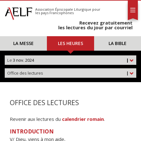
L'AELF
S'abonner
Association Épiscopale Liturgique
pour
les pays Francophones
Calendrier
Recevez gratuitement
Contact
les lectures du jour par courriel
LA MESSE
LES HEURES
LA BIBLE
Le
3 nov. 2024
|
Office des lectures
|
OFFICE DES LECTURES
Revenir aux lectures du
calendrier romain
.
INTRODUCTION
V/ Dieu, viens à mon aide,