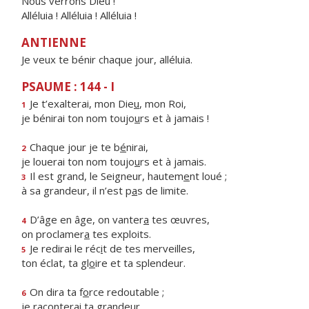
Nous verrons Dieu !
Alléluia ! Alléluia ! Alléluia !
ANTIENNE
Je veux te bénir chaque jour, alléluia.
PSAUME : 144 - I
Je t’exalterai, mon Die
u
, mon Roi,
1
je bénirai ton nom toujo
u
rs et à jamais !
Chaque jour je te b
é
nirai,
2
je louerai ton nom toujo
u
rs et à jamais.
Il est grand, le Seigneur, hautem
e
nt loué ;
3
à sa grandeur, il n’est p
a
s de limite.
D’âge en âge, on vanter
a
tes œuvres,
4
on proclamer
a
tes exploits.
Je redirai le réc
i
t de tes merveilles,
5
ton éclat, ta gl
o
ire et ta splendeur.
On dira ta f
o
rce redoutable ;
6
je raconter
a
i ta grandeur.