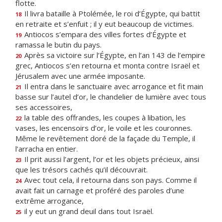
flotte.
Il livra bataille à Ptolémée, le roi d’Égypte, qui battit
18
en retraite et s’enfuit ; il y eut beaucoup de victimes.
Antiocos s’empara des villes fortes d’Égypte et
19
ramassa le butin du pays.
Après sa victoire sur l’Égypte, en l’an 143 de l’empire
20
grec, Antiocos s’en retourna et monta contre Israël et
Jérusalem avec une armée imposante.
Il entra dans le sanctuaire avec arrogance et fit main
21
basse sur l’autel d’or, le chandelier de lumière avec tous
ses accessoires,
la table des offrandes, les coupes à libation, les
22
vases, les encensoirs d’or, le voile et les couronnes.
Même le revêtement doré de la façade du Temple, il
l’arracha en entier.
Il prit aussi l’argent, l’or et les objets précieux, ainsi
23
que les trésors cachés qu’il découvrait.
Avec tout cela, il retourna dans son pays. Comme il
24
avait fait un carnage et proféré des paroles d’une
extrême arrogance,
il y eut un grand deuil dans tout Israël.
25