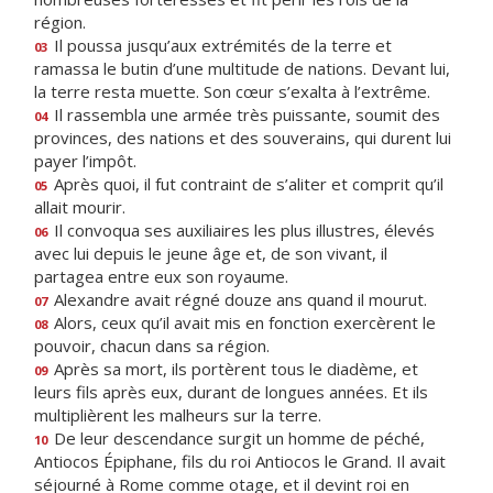
région.
Il poussa jusqu’aux extrémités de la terre et
03
ramassa le butin d’une multitude de nations. Devant lui,
la terre resta muette. Son cœur s’exalta à l’extrême.
Il rassembla une armée très puissante, soumit des
04
provinces, des nations et des souverains, qui durent lui
payer l’impôt.
Après quoi, il fut contraint de s’aliter et comprit qu’il
05
allait mourir.
Il convoqua ses auxiliaires les plus illustres, élevés
06
avec lui depuis le jeune âge et, de son vivant, il
partagea entre eux son royaume.
Alexandre avait régné douze ans quand il mourut.
07
Alors, ceux qu’il avait mis en fonction exercèrent le
08
pouvoir, chacun dans sa région.
Après sa mort, ils portèrent tous le diadème, et
09
leurs fils après eux, durant de longues années. Et ils
multiplièrent les malheurs sur la terre.
De leur descendance surgit un homme de péché,
10
Antiocos Épiphane, fils du roi Antiocos le Grand. Il avait
séjourné à Rome comme otage, et il devint roi en