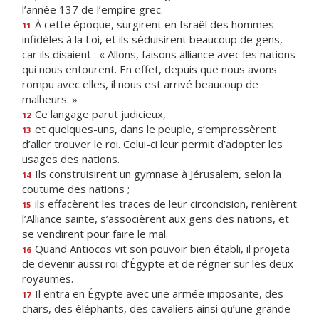
l’année 137 de l’empire grec.
À cette époque, surgirent en Israël des hommes
11
infidèles à la Loi, et ils séduisirent beaucoup de gens,
car ils disaient : « Allons, faisons alliance avec les nations
qui nous entourent. En effet, depuis que nous avons
rompu avec elles, il nous est arrivé beaucoup de
malheurs. »
Ce langage parut judicieux,
12
et quelques-uns, dans le peuple, s’empressèrent
13
d’aller trouver le roi. Celui-ci leur permit d’adopter les
usages des nations.
Ils construisirent un gymnase à Jérusalem, selon la
14
coutume des nations ;
ils effacèrent les traces de leur circoncision, renièrent
15
l’Alliance sainte, s’associèrent aux gens des nations, et
se vendirent pour faire le mal.
Quand Antiocos vit son pouvoir bien établi, il projeta
16
de devenir aussi roi d’Égypte et de régner sur les deux
royaumes.
Il entra en Égypte avec une armée imposante, des
17
chars, des éléphants, des cavaliers ainsi qu’une grande