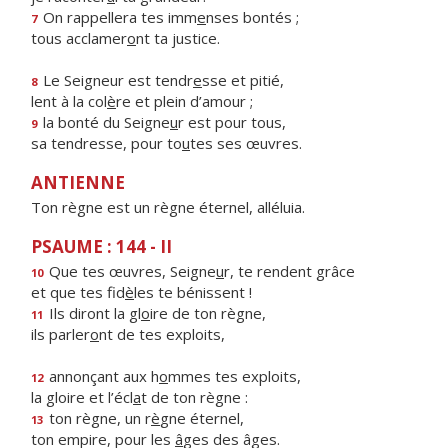
On rappellera tes imm
e
nses bontés ;
7
tous acclamer
o
nt ta justice.
Le Seigneur est tendr
e
sse et pitié,
8
lent à la col
è
re et plein d’amour ;
la bonté du Seigne
u
r est pour tous,
9
sa tendresse, pour to
u
tes ses œuvres.
ANTIENNE
Ton règne est un règne éternel, alléluia.
PSAUME : 144 - II
Que tes œuvres, Seigne
u
r, te rendent grâce
10
et que tes fid
è
les te bénissent !
Ils diront la gl
o
ire de ton règne,
11
ils parler
o
nt de tes exploits,
annonçant aux h
o
mmes tes exploits,
12
la gloire et l’écl
a
t de ton règne :
ton règne, un r
è
gne éternel,
13
ton empire, pour les
â
ges des âges.