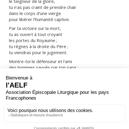
le Seigneur de la gloire,
tu n'as pas craint de prendre chair
dans le corps d'une vierge
pour libérer l'humanité captive.
Par ta victoire sur la mort,
tu as ouvert à tout croyant
les portes du Royaume ;
tu règnes à la droite du Père ;
tu viendras pour le jugement.
Montre-toi le défenseur et l'ami
des hommes sauvés par ton sang :
prends-les avec tous les saints
dans ta joie et dans ta lumière.
ORAISON
Dieu de puissance et de miséricorde, c'est ta grâce qui
donne à tes fidèles de pouvoir dignement te servir ;
accorde-nous de progresser, sans que rien nous
arrête, vers les biens que tu promets.