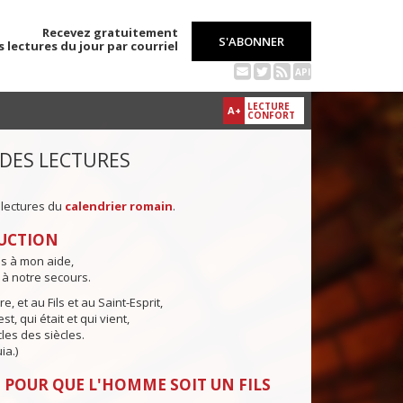
Recevez gratuitement
S'ABONNER
s lectures du jour par courriel
API
LECTURE
A+
CONFORT
 DES LECTURES
 lectures du
calendrier romain
.
UCTION
ns à mon aide,
 à notre secours.
e, et au Fils et au Saint-Esprit,
st, qui était et qui vient,
cles des siècles.
ia.)
 POUR QUE L'HOMME SOIT UN FILS