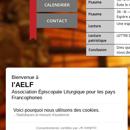
Psaume
CALENDRIER
Évite le
36 - III 
Psaume
Espère 
CONTACT
Une esp
Lecture
Lecture
LETTRE
patristique
Dieu qui
Conclusion
nous de 