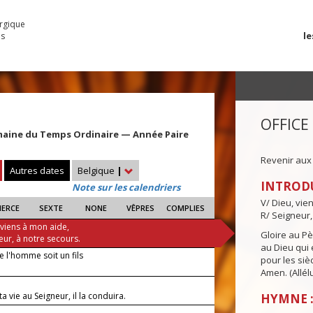
urgique
le
es
OFFICE
maine du Temps Ordinaire — Année Paire
Revenir aux
Autres dates
Belgique
|
INTROD
Note sur les calendriers
V/ Dieu, vie
IERCE
SEXTE
NONE
VÊPRES
COMPLIES
R/ Seigneur,
 viens à mon aide,
Gloire au Pèr
eur, à notre secours.
au Dieu qui e
 l'homme soit un fils
pour les siè
Amen. (Allélu
a vie au Seigneur, il la conduira.
HYMNE :