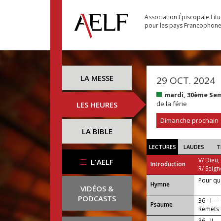
Association Épiscopale Lit
pour les pays Francophon
LA MESSE
29 OCT. 2024
mardi, 30ème Se
de la férie
LES HEURES
Dimanche prochain
LA BIBLE
LECTURES
LAUDES
T
V/ Dieu,
L'AELF
Introduction
R/ Seign
Pour que
...
Hymne
VIDÉOS &
PODCASTS
36 - I —
Psaume
Remets t
36 - II —