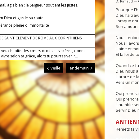
D. Rimaud — 
 mal, agis bien : le Seigneur soutient les justes.
Pour que l'h
—
Dieu l'a trava
en Dieu et garde sa route.
Lorsque nous
érance pleine d'immortalité
Son amour no
Nous tenions
 DE SAINT CLÉMENT DE ROME AUX CORINTHIENS
Nous l'avons
Haine et mor
 veux habiter les cœurs droits et sincères, donne-
Et la loi de 
vivre selon ta grâce, alors tu pourras venir...
Quand ce fut
veille
lendemain
Dieu nous a 
L'arbre de l
Vers un mon
Qui prendra 
Qui prendra 
L'humble serv
Servir Dieu 
ANTIEN
Remets ta vi