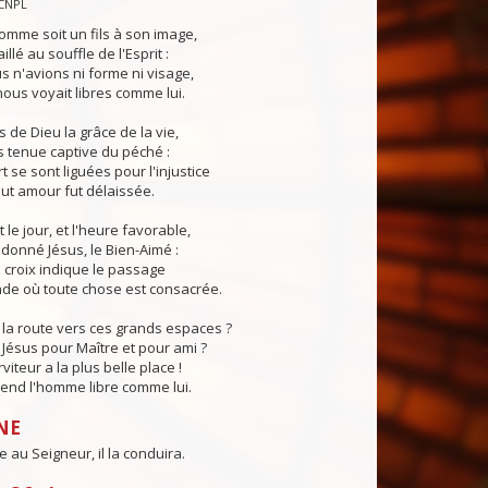
CNPL
omme soit un fils à son image,
illé au souffle de l'Esprit :
 n'avions ni forme ni visage,
us voyait libres comme lui.
 de Dieu la grâce de la vie,
 tenue captive du péché :
t se sont liguées pour l'injustice
tout amour fut délaissée.
 le jour, et l'heure favorable,
donné Jésus, le Bien-Aimé :
a croix indique le passage
de où toute chose est consacrée.
la route vers ces grands espaces ?
Jésus pour Maître et pour ami ?
iteur a la plus belle place !
rend l'homme libre comme lui.
NE
e au Seigneur, il la conduira.