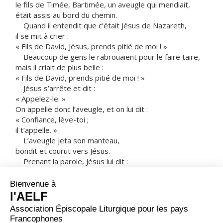
le fils de Timée, Bartimée, un aveugle qui mendiait,
était assis au bord du chemin.
Quand il entendit que c’était Jésus de Nazareth,
il se mit à crier :
« Fils de David, Jésus, prends pitié de moi ! »
Beaucoup de gens le rabrouaient pour le faire taire,
mais il criait de plus belle :
« Fils de David, prends pitié de moi ! »
Jésus s’arrête et dit :
« Appelez-le. »
On appelle donc l’aveugle, et on lui dit :
« Confiance, lève-toi ;
il t’appelle. »
L’aveugle jeta son manteau,
bondit et courut vers Jésus.
Prenant la parole, Jésus lui dit :
« Que veux-tu que je fasse pour toi ? »
L’aveugle lui dit :
«
Rabbouni
, que je retrouve la vue ! »
Et Jésus lui dit :
« Va, ta foi t’a sauvé. »