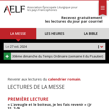
L'AELF
S'abonner
Association Épiscopale Liturgique
pour
les pays Francophones
Calendrier
Recevez gratuitement
Contact
les lectures du jour par courriel
LA MESSE
LES HEURES
LA BIBLE
Le
27 oct. 2024
|
30ème dimanche du Temps Ordinaire (semaine II du Psautier)
Revenir aux lectures du
calendrier romain
.
LECTURES DE LA MESSE
PREMIÈRE LECTURE
« L’aveugle et le boiteux, je les fais revenir » (Jr
31, 7-9)