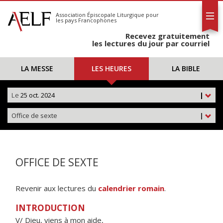
L'AELF
S'abonner
Association Épiscopale Liturgique
pour
les pays Francophones
Calendrier
Recevez gratuitement
Contact
les lectures du jour par courriel
LA MESSE
LES HEURES
LA BIBLE
Le
25 oct. 2024
|
Office de sexte
|
OFFICE DE SEXTE
Revenir aux lectures du
calendrier romain
.
INTRODUCTION
V/ Dieu, viens à mon aide,