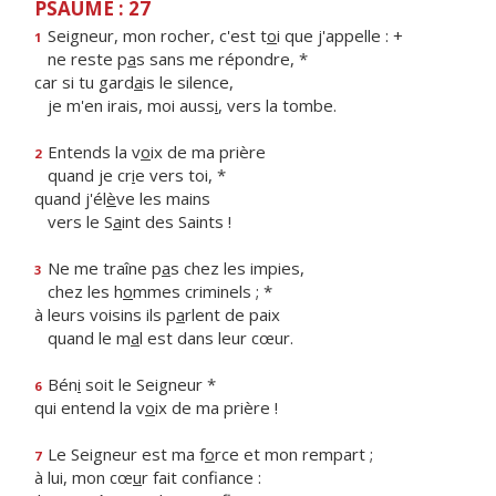
PSAUME : 27
Seigneur, mon rocher, c'est t
o
i que j'appelle : +
1
ne reste p
a
s sans me répondre, *
car si tu gard
a
is le silence,
je m'en irais, moi auss
i
, vers la tombe.
Entends la v
o
ix de ma prière
2
quand je cr
i
e vers toi, *
quand j'él
è
ve les mains
vers le S
a
int des Saints !
Ne me traîne p
a
s chez les impies,
3
chez les h
o
mmes criminels ; *
à leurs voisins ils p
a
rlent de paix
quand le m
a
l est dans leur cœur.
Bén
i
soit le Seigneur *
6
qui entend la v
o
ix de ma prière !
Le Seigneur est ma f
o
rce et mon rempart ;
7
à lui, mon cœ
u
r fait confiance :