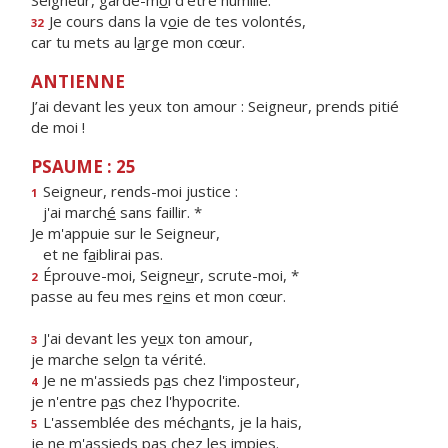
Seigneur, garde-m
o
i d’être humilié.
Je cours dans la v
o
ie de tes volontés,
32
car tu mets au l
a
rge mon cœur.
ANTIENNE
J’ai devant les yeux ton amour : Seigneur, prends pitié
de moi !
PSAUME : 25
Seigneur, rends-moi justice :
1
j'ai march
é
sans faillir. *
Je m'appuie sur le Seigneur,
et ne f
a
iblirai pas.
Éprouve-moi, Seigne
u
r, scrute-moi, *
2
passe au feu mes r
e
ins et mon cœur.
J'ai devant les ye
u
x ton amour,
3
je marche sel
o
n ta vérité.
Je ne m'assieds p
a
s chez l'imposteur,
4
je n'entre p
a
s chez l'hypocrite.
L'assemblée des méch
a
nts, je la hais,
5
je ne m'assieds p
a
s chez les impies.