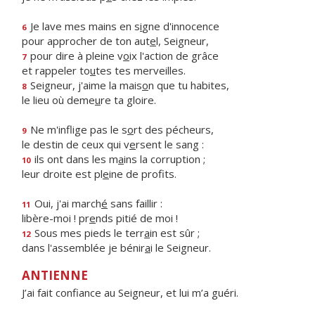
Je lave mes mains en s
i
gne d'innocence
6
pour approcher de ton aut
e
l, Seigneur,
pour dire à pleine v
o
ix l'action de grâce
7
et rappeler to
u
tes tes merveilles.
Seigneur, j'aime la mais
o
n que tu habites,
8
le lieu où deme
u
re ta gloire.
Ne m'inflige pas le s
o
rt des pécheurs,
9
le destin de ceux qui v
e
rsent le sang :
ils ont dans les m
a
ins la corruption ;
10
leur droite est pl
e
ine de profits.
Oui, j'ai march
é
sans faillir :
11
libère-moi ! pr
e
nds pitié de moi !
Sous mes pieds le terr
a
in est sûr ;
12
dans l'assemblée je bénir
a
i le Seigneur.
ANTIENNE
J’ai fait confiance au Seigneur, et lui m’a guéri.