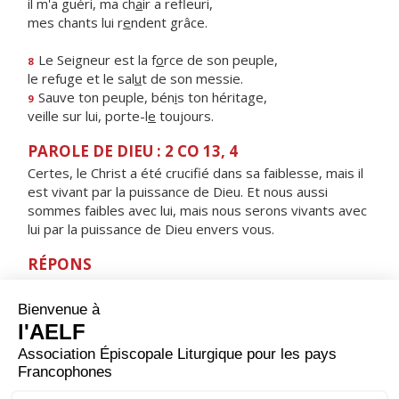
il m'a guéri, ma ch
a
ir a refleuri,
mes chants lui r
e
ndent grâce.
Le Seigneur est la f
o
rce de son peuple,
8
le refuge et le sal
u
t de son messie.
Sauve ton peuple, bén
i
s ton héritage,
9
veille sur lui, porte-l
e
toujours.
PAROLE DE DIEU : 2 CO 13, 4
Certes, le Christ a été crucifié dans sa faiblesse, mais il
est vivant par la puissance de Dieu. Et nous aussi
sommes faibles avec lui, mais nous serons vivants avec
lui par la puissance de Dieu envers vous.
RÉPONS
V/
Mon âme est collée à la poussière ;
fais-moi vivre selon ta parole.
ORAISON
Nous te prions, Seigneur Jésus Christ, à l’heure où tu fus
élevé sur la croix pour le rachat du monde et où les