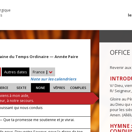
urgique
le
es
OFFICE
aine du Temps Ordinaire — Année Paire
Revenir aux
Autres dates
France
|
INTROD
Note sur les calendriers
V/ Dieu, vie
IERCE
SEXTE
NONE
VÊPRES
COMPLIES
R/ Seigneur,
 viens à mon aide,
Gloire au Pèr
eur, à notre secours.
au Dieu qui e
puissant qui nous conduis
pour les siè
Amen. (Allélu
— Que ta promesse me soutienne et je vivrai.
HYMNE :
CONDUI
de-nous, Dieu notre Sauveur, pour la gloire de ton