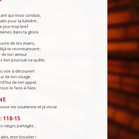
ant qui nous conduis,
aits pour ta lumière ;
e jour trop bref
ènes dans ta gloire.
œuvre de tes mains,
éjà te reconnaissent ;
r de ton amour
s loin poursuit sa quête.
s voir à découvert
eux de ton visage.
rd'hui de ton appel,
ous le face-à-face.
NE
sse me soutienne et je vivrai.
 118-15
es cœ
u
rs partagés ;
 abr
i
, mon bouclier !