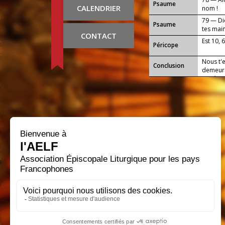
Psaume
CALENDRIER
nom !
79 — Die
Psaume
tes main
CONTACT
Est 10, 
Péricope
Nous t'e
Conclusion
demeure
Lui Jésu