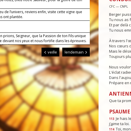
CFC — CNPL
u de l’univers, reviens enfin, visite cette vigne que
Berger puiss
s ont plantée.
Tu nous as f
6
Et par delà c
Tu nous emm
n prions, Seigneur, que la Passion de ton Fils unique
À travers l'
 devant nos yeux et nous fortifie dans les épreuves.
s, le Christ, notre Seigneur.
Nos cœurs d
Mais le dési
veille
lendemain
Toujours plu
Nous voulon
L'éclat radi
Dans l'aujou
Prépare en n
ANTIEN
Que ta prome
PSAUME :
Je hais l
113
j’
a
ime ta loi.
Toi, mon
114