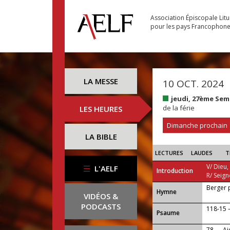
Association Épiscopale Lit
pour les pays Francophon
LA MESSE
10 OCT. 2024
jeudi, 27ème Sem
de la férie
LES HEURES
Dimanche prochain
LA BIBLE
LECTURES
LAUDES
T
V/ Dieu,
L'AELF
Introduction
R/ Seign
Berger 
...
Hymne
VIDÉOS &
PODCASTS
118-15 
Psaume
78 — Ai