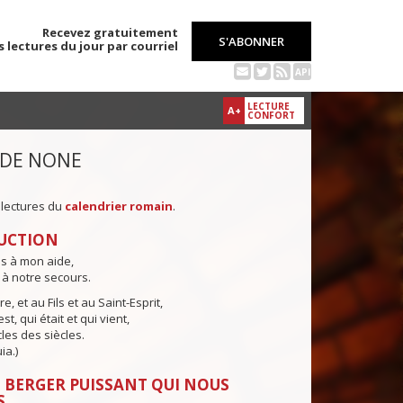
Recevez gratuitement
S'ABONNER
s lectures du jour par courriel
API
LECTURE
A+
CONFORT
 DE NONE
 lectures du
calendrier romain
.
UCTION
ns à mon aide,
 à notre secours.
e, et au Fils et au Saint-Esprit,
st, qui était et qui vient,
cles des siècles.
ia.)
 BERGER PUISSANT QUI NOUS
S