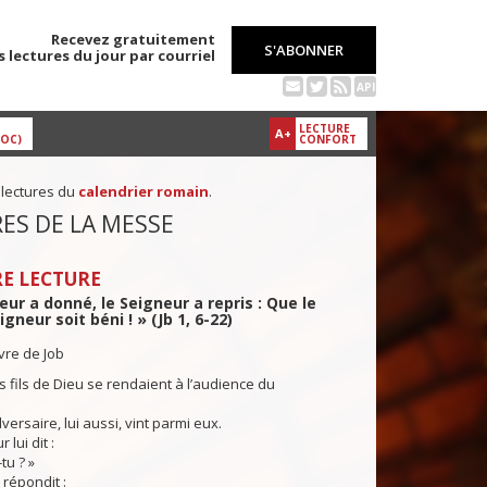
Recevez gratuitement
S'ABONNER
s lectures du jour par courriel
API
LECTURE
A+
DOC)
CONFORT
 lectures du
calendrier romain
.
ES DE LA MESSE
E LECTURE
eur a donné, le Seigneur a repris : Que le
gneur soit béni ! » (Jb 1, 6-22)
ivre de Job
es fils de Dieu se rendaient à l’audience du
dversaire, lui aussi, vint parmi eux.
lui dit :
tu ? »
 répondit :