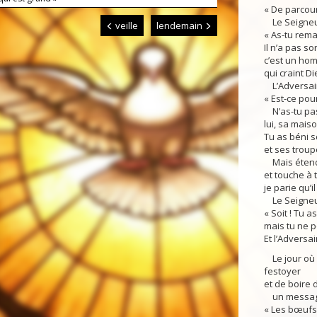
« De parcouri
Le Seigneur
veille
lendemain
« As-tu rema
Il n’a pas son
c’est un hom
qui craint Di
L’Adversair
« Est-ce pour
N’as-tu pas 
lui, sa maiso
Tu as béni so
et ses troup
Mais étends
et touche à t
je parie qu’i
Le Seigneur 
« Soit ! Tu a
mais tu ne p
Et l’Adversai
Le jour où le
festoyer
et de boire 
un messager 
« Les bœufs 