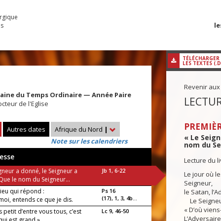
urgique
le
es
TÉLÉCHARGER
LES TEXTES (.
Revenir aux
maine du Temps Ordinaire — Année Paire
LECTUR
octeur de l'Eglise
PREMIÈR
Autres dates
Afrique du Nord
|
« Le Seign
Note sur les calendriers
nom du Sei
esse
Lecture du l
gneur a donné, le Seigneur a
Jb 1, 6-22
Le jour où l
 Que le nom du Seigneur...
Seigneur,
Dieu qui répond :
Ps 16
le Satan, l’A
(17), 1, 3, 4b...
oi, entends ce que je dis.
Le Seigneur 
« D’où viens-
s petit d’entre vous tous, c’est
Lc 9, 46-50
L’Adversaire
 qui est grand »