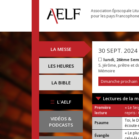
Association Épiscopale Lit
pour les pays Francophon
LA MESSE
30 SEPT. 2024
lundi, 26ème Se
S. Jérôme, prêtre et d
LES HEURES
Mémoire
Dimanche prochain
LA BIBLE
Lectures de la m
L'AELF
Première
« Le Sei
lecture
repris :
VIDÉOS &
Toi, le 
Psaume
PODCASTS
écoute-m
« Le plu
Évangile
celui-là