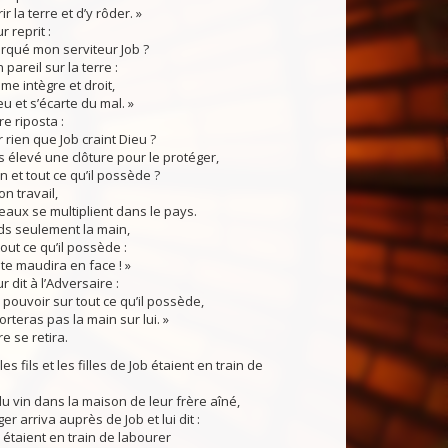
r la terre et d’y rôder. »
 reprit :
rqué mon serviteur Job ?
 pareil sur la terre :
me intègre et droit,
eu et s’écarte du mal. »
e riposta :
 rien que Job craint Dieu ?
élevé une clôture pour le protéger,
n et tout ce qu’il possède ?
n travail,
eaux se multiplient dans le pays.
 seulement la main,
out ce qu’il possède :
l te maudira en face ! »
dit à l’Adversaire :
s pouvoir sur tout ce qu’il possède,
orteras pas la main sur lui. »
re se retira.
s fils et les filles de Job étaient en train de
du vin dans la maison de leur frère aîné,
arriva auprès de Job et lui dit :
étaient en train de labourer