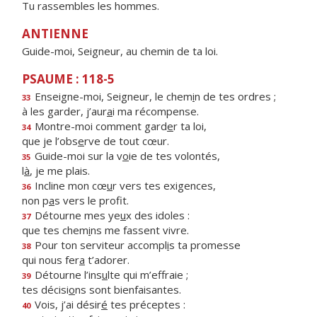
Tu rassembles les hommes.
ANTIENNE
Guide-moi, Seigneur, au chemin de ta loi.
PSAUME : 118-5
Enseigne-moi, Seigneur, le chem
i
n de tes ordres ;
33
à les garder, j’aur
a
i ma récompense.
Montre-moi comment gard
e
r ta loi,
34
que je l’obs
e
rve de tout cœur.
Guide-moi sur la v
o
ie de tes volontés,
35
l
à
, je me plais.
Incline mon cœ
u
r vers tes exigences,
36
non p
a
s vers le profit.
Détourne mes ye
u
x des idoles :
37
que tes chem
i
ns me fassent vivre.
Pour ton serviteur accompl
i
s ta promesse
38
qui nous fer
a
t’adorer.
Détourne l’ins
u
lte qui m’effraie ;
39
tes décisi
o
ns sont bienfaisantes.
Vois, j’ai désir
é
tes préceptes :
40