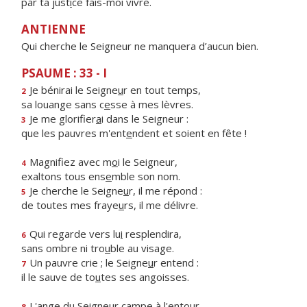
par ta just
i
ce fais-moi vivre.
ANTIENNE
Qui cherche le Seigneur ne manquera d’aucun bien.
PSAUME : 33 - I
Je bénirai le Seigne
u
r en tout temps,
2
sa louange sans c
e
sse à mes lèvres.
Je me glorifier
a
i dans le Seigneur :
3
que les pauvres m'ent
e
ndent et soient en fête !
Magnifiez avec m
o
i le Seigneur,
4
exaltons tous ens
e
mble son nom.
Je cherche le Seigne
u
r, il me répond :
5
de toutes mes fraye
u
rs, il me délivre.
Qui regarde vers lu
i
resplendira,
6
sans ombre ni tro
u
ble au visage.
Un pauvre crie ; le Seigne
u
r entend :
7
il le sauve de to
u
tes ses angoisses.
L'ange du Seigneur c
a
mpe à l'entour
8