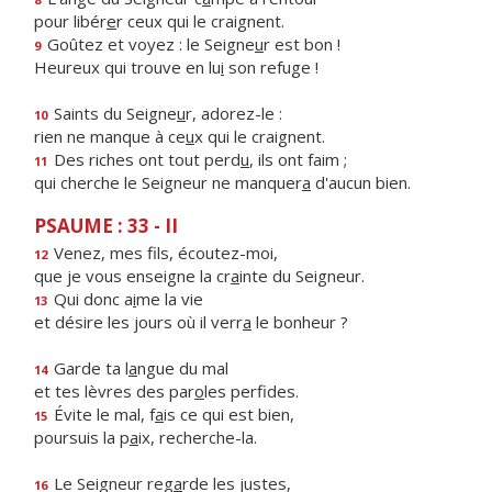
pour libér
e
r ceux qui le craignent.
Goûtez et voyez : le Seigne
u
r est bon !
9
Heureux qui trouve en lu
i
son refuge !
Saints du Seigne
u
r, adorez-le :
10
rien ne manque à ce
u
x qui le craignent.
Des riches ont tout perd
u
, ils ont faim ;
11
qui cherche le Seigneur ne manquer
a
d'aucun bien.
PSAUME : 33 - II
Venez, mes f
ls, écoutez-moi,
12
que je vous enseigne la cr
a
inte du Seigneur.
Qui donc a
i
me la vie
13
et désire les jours où il verr
a
le bonheur ?
Garde ta l
a
ngue du mal
14
et tes lèvres des par
o
les perfides.
Évite le mal, f
a
is ce qui est bien,
15
poursuis la p
a
ix, recherche-la.
Le Seigneur reg
a
rde les justes,
16