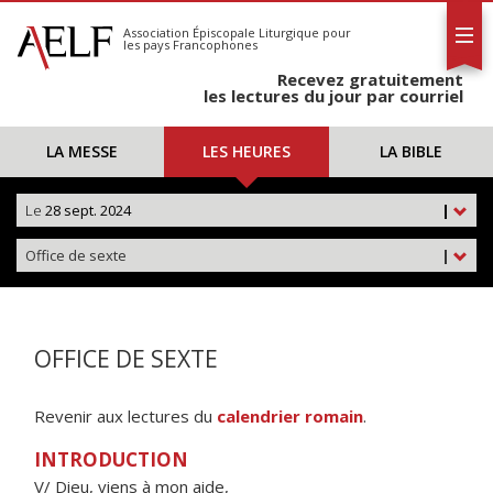
L'AELF
S'abonner
Association Épiscopale Liturgique
pour
les pays Francophones
Calendrier
Recevez gratuitement
Contact
les lectures du jour par courriel
LA MESSE
LES HEURES
LA BIBLE
Le
28 sept. 2024
|
Office de sexte
|
OFFICE DE SEXTE
Revenir aux lectures du
calendrier romain
.
INTRODUCTION
V/ Dieu, viens à mon aide,