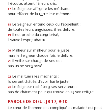
il écoute, attent
i
f à leurs cris.
Le Seigneur affr
o
nte les méchants
17
pour effacer de la t
e
rre leur mémoire.
Le Seigneur ent
e
nd ceux qui l'appellent :
18
de toutes leurs ang
o
isses, il les délivre.
Il est proche du cœ
u
r brisé,
19
il sauve l'espr
i
t abattu.
Malheur sur malhe
u
r pour le juste,
20
mais le Seigneur chaque f
o
is le délivre.
Il veille sur chac
u
n de ses os :
21
pas un ne ser
a
brisé.
Le mal tuer
a
les méchants ;
22
ils seront châtiés d'avoir ha
ï
le juste.
Le Seigneur rachèter
a
ses serviteurs :
23
pas de châtiment pour qui trouve en lu
i
son refuge.
PAROLE DE DIEU : JR 17, 9-10
Le cœur de l’homme est compliqué et malade ! qui peut