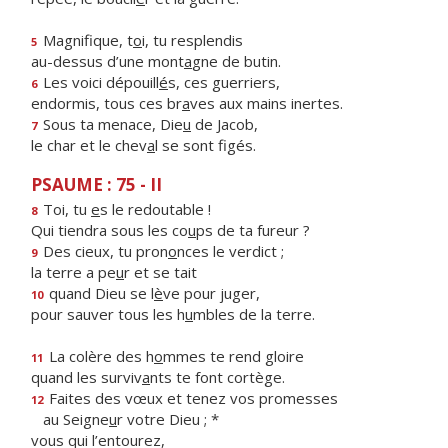
Magnifique, t
o
i, tu resplendis
5
au-dessus d’une mont
a
gne de butin.
Les voici dépouill
é
s, ces guerriers,
6
endormis, tous ces br
a
ves aux mains inertes.
Sous ta menace, Die
u
de Jacob,
7
le char et le chev
a
l se sont figés.
PSAUME : 75 - II
Toi, tu
e
s le redoutable !
8
Qui tiendra sous les co
u
ps de ta fureur ?
Des cieux, tu pron
o
nces le verdict ;
9
la terre a pe
u
r et se tait
quand Dieu se l
è
ve pour juger,
10
pour sauver tous les h
u
mbles de la terre.
La colère des h
o
mmes te rend gloire
11
quand les surviv
a
nts te font cortège.
Faites des vœux et tenez vos promesses
12
au Seigne
u
r votre Dieu ; *
vous qui l’entourez,