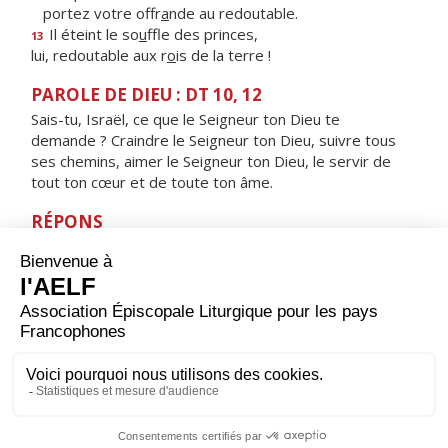
portez votre offr
a
nde au redoutable.
Il éteint le so
u
ffle des princes,
13
lui, redoutable aux r
o
is de la terre !
PAROLE DE DIEU : DT 10, 12
Sais-tu, Israël, ce que le Seigneur ton Dieu te
demande ? Craindre le Seigneur ton Dieu, suivre tous
ses chemins, aimer le Seigneur ton Dieu, le servir de
tout ton cœur et de toute ton âme.
RÉPONS
V/
De tout mon cœur, je te cherche, Seigneur ;
garde-moi de fuir tes volontés.
ORAISON
Dieu créateur et maître de toutes choses, regarde-
nous, et pour que nous ressentions l'effet de ton
amour, accorde-nous de te servir avec un cœur sans
partage.