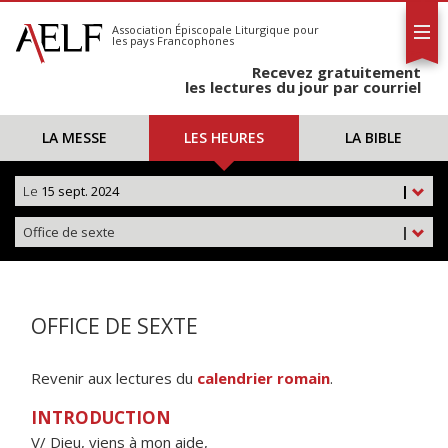
L'AELF
S'abonner
Association Épiscopale Liturgique
pour
les pays Francophones
Calendrier
Recevez gratuitement
Contact
les lectures du jour par courriel
LA MESSE
LES HEURES
LA BIBLE
Le
15 sept. 2024
|
Office de sexte
|
OFFICE DE SEXTE
Revenir aux lectures du
calendrier romain
.
INTRODUCTION
V/ Dieu, viens à mon aide,