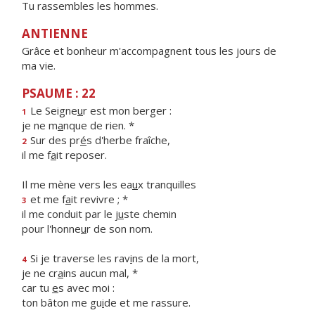
Tu rassembles les hommes.
ANTIENNE
Grâce et bonheur m'accompagnent tous les jours de
ma vie.
PSAUME : 22
Le Seigne
u
r est mon berger :
1
je ne m
a
nque de rien. *
Sur des pr
é
s d'herbe fraîche,
2
il me f
a
it reposer.
Il me mène vers les ea
u
x tranquilles
et me f
a
it revivre ; *
3
il me conduit par le j
u
ste chemin
pour l'honne
u
r de son nom.
Si je traverse les rav
i
ns de la mort,
4
je ne cr
a
ins aucun mal, *
car tu
e
s avec moi :
ton bâton me gu
i
de et me rassure.