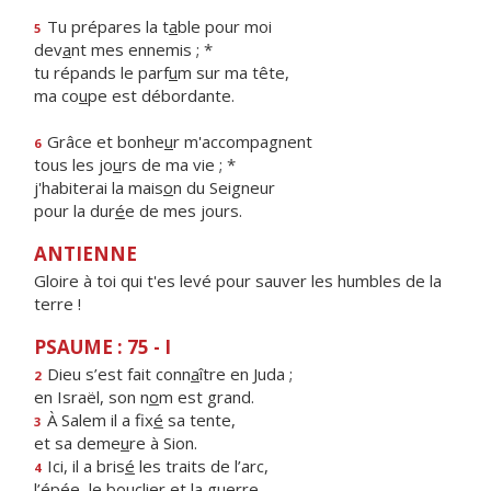
Tu prépares la t
a
ble pour moi
5
dev
a
nt mes ennemis ; *
tu répands le parf
u
m sur ma tête,
ma co
u
pe est débordante.
Grâce et bonhe
u
r m'accompagnent
6
tous les jo
u
rs de ma vie ; *
j'habiterai la mais
o
n du Seigneur
pour la dur
é
e de mes jours.
ANTIENNE
Gloire à toi qui t'es levé pour sauver les humbles de la
terre !
PSAUME : 75 - I
Dieu s’est fait conn
a
ître en Juda ;
2
en Israël, son n
o
m est grand.
À Salem il a fix
é
sa tente,
3
et sa deme
u
re à Sion.
Ici, il a bris
é
les traits de l’arc,
4
l’épée, le boucli
e
r et la guerre.