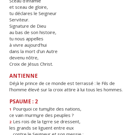
Sceau d'infamie
et sceau de gloire,
tu déclares le Seigneur
Serviteur.
Signature de Dieu
au bas de son histoire,
tu nous appelles
à vivre aujourd'hui
dans la mort d'un Autre
devenu nôtre,
Croix de Jésus Christ.
ANTIENNE
Déjà le prince de ce monde est terrassé : le Fils de
l'homme élevé sur la croix attire à lui tous les hommes.
PSAUME : 2
Pourquoi ce tum
u
lte des nations,
1
ce vain murm
u
re des peuples ?
Les rois de la t
e
rre se dressent,
2
les grands se liguent entre eux
contre le Seigne
u
r et son messie :