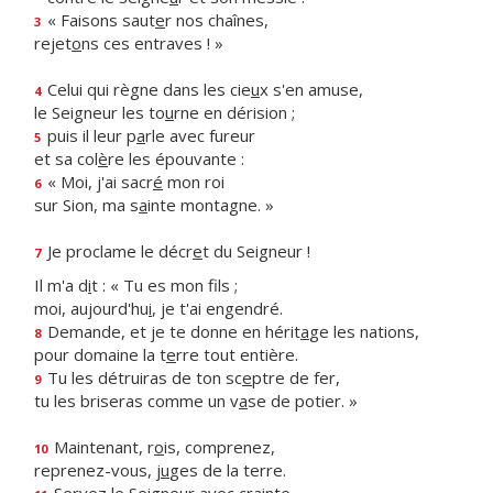
« Faisons saut
e
r nos chaînes,
3
rejet
o
ns ces entraves ! »
Celui qui règne dans les cie
u
x s'en amuse,
4
le Seigneur les to
u
rne en dérision ;
puis il leur p
a
rle avec fureur
5
et sa col
è
re les épouvante :
« Moi, j'ai sacr
é
mon roi
6
sur Sion, ma s
a
inte montagne. »
Je proclame le décr
e
t du Seigneur !
7
Il m'a d
i
t : « Tu es mon fils ;
moi, aujourd'hu
i
, je t'ai engendré.
Demande, et je te donne en hérit
a
ge les nations,
8
pour domaine la t
e
rre tout entière.
Tu les détruiras de ton sc
e
ptre de fer,
9
tu les briseras comme un v
a
se de potier. »
Maintenant, r
o
is, comprenez,
10
reprenez-vous, j
u
ges de la terre.