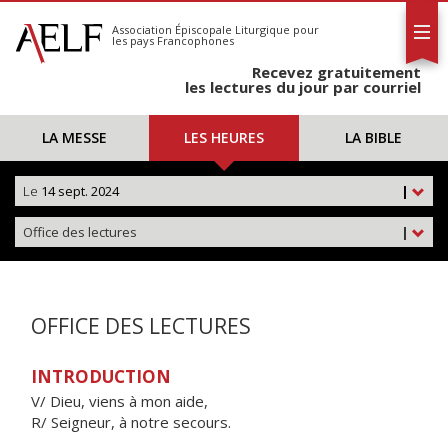
L'AELF
S'abonner
Association Épiscopale Liturgique
pour
les pays Francophones
Calendrier
Recevez gratuitement
Contact
les lectures du jour par courriel
LA MESSE
LES HEURES
LA BIBLE
Le
14 sept. 2024
|
Office des lectures
|
OFFICE DES LECTURES
INTRODUCTION
V/ Dieu, viens à mon aide,
R/ Seigneur, à notre secours.