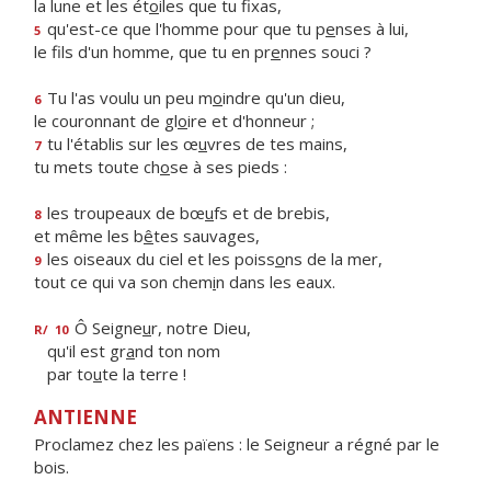
la lune et les ét
o
iles que tu fixas,
qu'est-ce que l'homme pour que tu p
e
nses à lui,
5
le fils d'un homme, que tu en pr
e
nnes souci ?
Tu l'as voulu un peu m
o
indre qu'un dieu,
6
le couronnant de gl
o
ire et d'honneur ;
tu l'établis sur les œ
u
vres de tes mains,
7
tu mets toute ch
o
se à ses pieds :
les troupeaux de bœ
u
fs et de brebis,
8
et même les b
ê
tes sauvages,
les oiseaux du ciel et les poiss
o
ns de la mer,
9
tout ce qui va son chem
i
n dans les eaux.
Ô Seigne
u
r, notre Dieu,
R/
10
qu'il est gr
a
nd ton nom
par to
u
te la terre !
ANTIENNE
Proclamez chez les païens : le Seigneur a régné par le
bois.