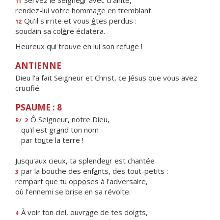
Servez le Seigne
u
r avec crainte,
11
rendez-lui votre homm
a
ge en tremblant.
Qu'il s'irrite et vous
ê
tes perdus :
12
soudain sa col
è
re éclatera.
Heureux qui trouve en lu
i
son refuge !
ANTIENNE
Dieu l'a fait Seigneur et Christ, ce Jésus que vous avez
crucifié.
PSAUME : 8
Ô Seigne
u
r, notre Dieu,
R/
2
qu'il est gr
a
nd ton nom
par to
u
te la terre !
Jusqu'aux cieux, ta splende
u
r est chantée
par la bouche des enf
a
nts, des tout-petits :
3
rempart que tu opp
o
ses à l'adversaire,
où l'ennemi se br
i
se en sa révolte.
À voir ton ciel, ouvr
a
ge de tes doigts,
4