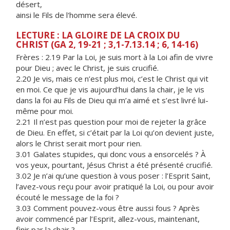
désert,
ainsi le Fils de l'homme sera élevé.
LECTURE : LA GLOIRE DE LA CROIX DU
CHRIST (GA 2, 19-21 ; 3,1-7.13.14 ; 6, 14-16)
Frères : 2.19 Par la Loi, je suis mort à la Loi afin de vivre
pour Dieu ; avec le Christ, je suis crucifié.
2.20 Je vis, mais ce n’est plus moi, c’est le Christ qui vit
en moi. Ce que je vis aujourd’hui dans la chair, je le vis
dans la foi au Fils de Dieu qui m’a aimé et s’est livré lui-
même pour moi.
2.21 Il n’est pas question pour moi de rejeter la grâce
de Dieu. En effet, si c’était par la Loi qu’on devient juste,
alors le Christ serait mort pour rien.
3.01 Galates stupides, qui donc vous a ensorcelés ? À
vos yeux, pourtant, Jésus Christ a été présenté crucifié.
3.02 Je n’ai qu’une question à vous poser : l’Esprit Saint,
l’avez-vous reçu pour avoir pratiqué la Loi, ou pour avoir
écouté le message de la foi ?
3.03 Comment pouvez-vous être aussi fous ? Après
avoir commencé par l’Esprit, allez-vous, maintenant,
finir par la chair ?