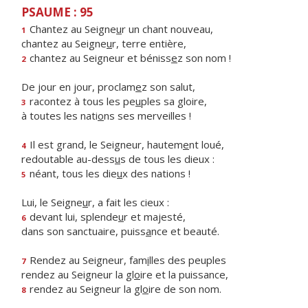
PSAUME : 95
Chantez au Seigne
u
r un chant nouveau,
1
chantez au Seigne
u
r, terre entière,
chantez au Seigneur et béniss
e
z son nom !
2
De jour en jour, proclam
e
z son salut,
racontez à tous les pe
u
ples sa gloire,
3
à toutes les nati
o
ns ses merveilles !
Il est grand, le Seigneur, hautem
e
nt loué,
4
redoutable au-dess
u
s de tous les dieux :
néant, tous les die
u
x des nations !
5
Lui, le Seigne
u
r, a fait les cieux :
devant lui, splende
u
r et majesté,
6
dans son sanctuaire, puiss
a
nce et beauté.
Rendez au Seigneur, fam
i
lles des peuples
7
rendez au Seigneur la gl
o
ire et la puissance,
rendez au Seigneur la gl
o
ire de son nom.
8