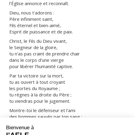
l'Église annonce et reconnaît.
Dieu, nous t'adorons :
Père infiniment saint,
Fils éternel et bien-aimé,
Esprit de puissance et de paix.
Christ, le Fils du Dieu vivant,
le Seigneur de la gloire,
tu n'as pas craint de prendre chair
dans le corps d'une vierge
pour libérer l'humanité captive.
Par ta victoire sur la mort,
tu as ouvert à tout croyant
les portes du Royaume ;
tu règnes à la droite du Père ;
tu viendras pour le jugement.
Montre-toi le défenseur et l'ami
des hommes sauvés par ton sang :
prends-les avec tous les saints
dans ta joie et dans ta lumière.