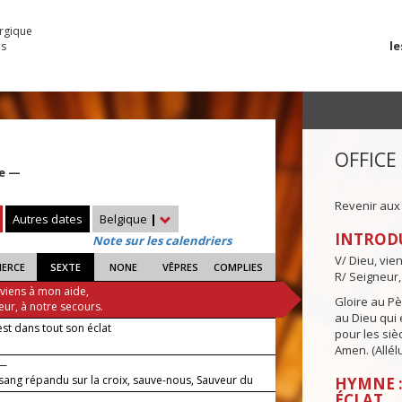
urgique
le
es
OFFICE
se —
Revenir aux
Autres dates
Belgique
|
INTROD
Note sur les calendriers
V/ Dieu, vie
IERCE
SEXTE
NONE
VÊPRES
COMPLIES
R/ Seigneur,
 viens à mon aide,
Gloire au Pèr
eur, à notre secours.
au Dieu qui e
est dans tout son éclat
pour les siè
Amen. (Allélu
 —
 sang répandu sur la croix, sauve-nous, Sauveur du
HYMNE :
!
ÉCLAT