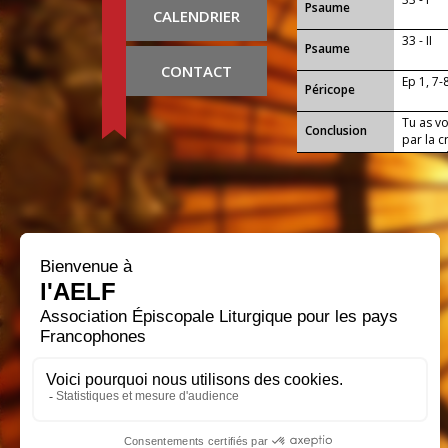
Psaume
CALENDRIER
33 - II
Psaume
CONTACT
Ep 1, 7-
Péricope
Tu as v
Conclusion
par la c
ce mystè
rédempt