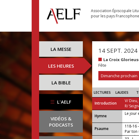
Association Épiscopale Lit
pour les pays Francophon
LA MESSE
14 SEPT. 2024
La Croix Glorieu
Fête
LES HEURES
Dimanche prochain
LA BIBLE
LECTURES
LAUDES
T
V/ Dieu,
L'AELF
Introduction
R/ Seign
Le jour 
...
Hymne
VIDÉOS &
PODCASTS
118-16
Psaume
Par ton
monde 
33 - I