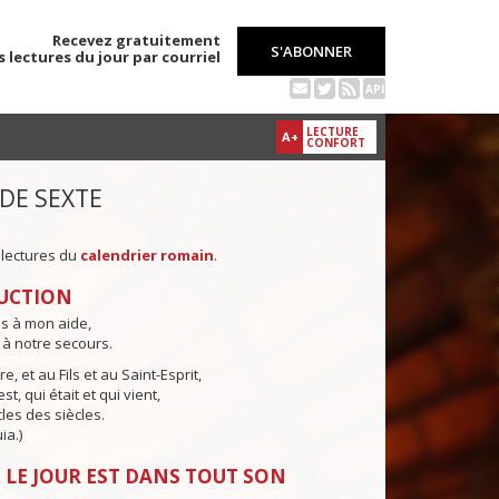
Recevez gratuitement
S'ABONNER
s lectures du jour par courriel
API
LECTURE
A+
CONFORT
 DE SEXTE
 lectures du
calendrier romain
.
UCTION
ns à mon aide,
 à notre secours.
e, et au Fils et au Saint-Esprit,
st, qui était et qui vient,
cles des siècles.
ia.)
 LE JOUR EST DANS TOUT SON