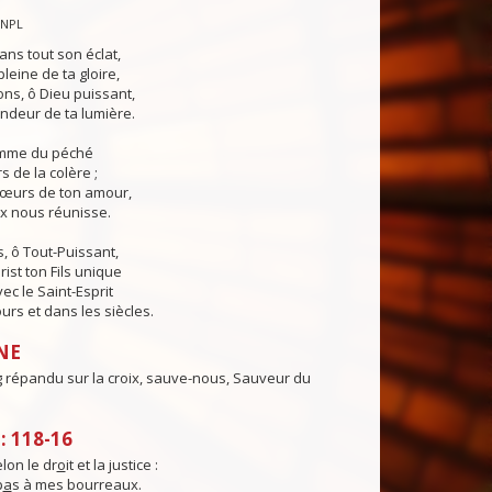
CNPL
ans tout son éclat,
pleine de ta gloire,
ns, ô Dieu puissant,
ndeur de ta lumière.
lamme du péché
s de la colère ;
cœurs de ton amour,
ix nous réunisse.
, ô Tout-Puissant,
rist ton Fils unique
ec le Saint-Esprit
urs et dans les siècles.
NE
 répandu sur la croix, sauve-nous, Sauveur du
 118-16
elon le dr
o
it et la justice :
p
a
s à mes bourreaux.