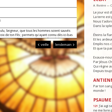
A. Rivière — 
Le jour est d
La terre est 
8
Nous t'adoro
Dans la sple
oulu, Seigneur, que tous les hommes soient sauvés
Éteins la f
roix de ton Fils ; permets qu'ayant connu dès ici-bas
re, nous goûtions au ciel les bienfaits de la
Et les ardeur
ion.
Emplis nos 
veille
lendemain
Et que ta pa
Exauce-nous
Par Jésus Ch
Qui règne av
Depuis toujo
ANTIEN
Par ton sang
monde !
PSAUME :
J’ai agi s
121
ne me livre 