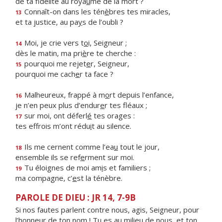
de ta fidélité au roya
u
me de la mort ?
Connaît-on dans les tén
è
bres tes miracles,
13
et ta justice, au pa
y
s de l’oubli ?
Moi, je crie vers t
o
i, Seigneur ;
14
dès le matin, ma pri
è
re te cherche :
pourquoi me rejet
e
r, Seigneur,
15
pourquoi me cach
e
r ta face ?
Malheureux, frappé à m
o
rt depuis l’enfance,
16
je n’en peux plus d’endur
e
r tes fléaux ;
sur moi, ont déferl
é
tes orages :
17
tes effrois m’ont rédu
i
t au silence.
Ils me cernent comme l’ea
u
tout le jour,
18
ensemble ils se ref
e
rment sur moi.
Tu éloignes de moi am
i
s et familiers ;
19
ma compagne, c’
e
st la ténèbre.
PAROLE DE DIEU : JR 14, 7-9B
Si nos fautes parlent contre nous, agis, Seigneur, pour
l’honneur de ton nom ! Tu es au milieu de nous, et ton