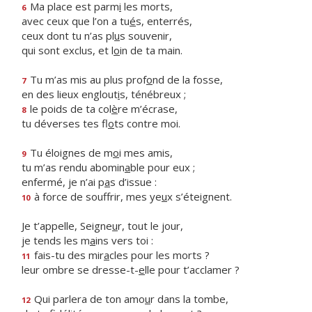
Ma place est parm
i
les morts,
6
avec ceux que l’on a tu
é
s, enterrés,
ceux dont tu n’as pl
u
s souvenir,
qui sont exclus, et l
o
in de ta main.
Tu m’as mis au plus prof
o
nd de la fosse,
7
en des lieux englout
i
s, ténébreux ;
le poids de ta col
è
re m’écrase,
8
tu déverses tes fl
o
ts contre moi.
Tu éloignes de m
o
i mes amis,
9
tu m’as rendu abomin
a
ble pour eux ;
enfermé, je n’ai p
a
s d’issue :
à force de souffrir, mes ye
u
x s’éteignent.
10
Je t’appelle, Seigne
u
r, tout le jour,
je tends les m
a
ins vers toi :
fais-tu des mir
a
cles pour les morts ?
11
leur ombre se dresse-t-
e
lle pour t’acclamer ?
Qui parlera de ton amo
u
r dans la tombe,
12