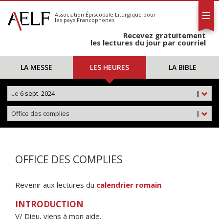
L'AELF
S'abonner
Association Épiscopale Liturgique
pour
les pays Francophones
Calendrier
Recevez gratuitement
Contact
les lectures du jour par courriel
LA MESSE
LES HEURES
LA BIBLE
Le
6 sept. 2024
|
Office des complies
|
OFFICE DES COMPLIES
Revenir aux lectures du
calendrier romain
.
INTRODUCTION
V/ Dieu, viens à mon aide,