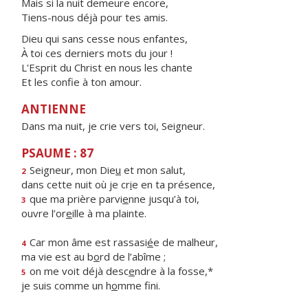
Mais si la nuit demeure encore,
Tiens-nous déjà pour tes amis.
Dieu qui sans cesse nous enfantes,
À toi ces derniers mots du jour !
L'Esprit du Christ en nous les chante
Et les confie à ton amour.
ANTIENNE
Dans ma nuit, je crie vers toi, Seigneur.
PSAUME : 87
Seigneur, mon Die
u
et mon salut,
2
dans cette nuit où je cr
i
e en ta présence,
que ma prière parvi
e
nne jusqu’à toi,
3
ouvre l’or
e
ille à ma plainte.
Car mon âme est rassasi
é
e de malheur,
4
ma vie est au b
o
rd de l’abîme ;
on me voit déjà desc
e
ndre à la fosse,*
5
je suis comme un h
o
mme fini.