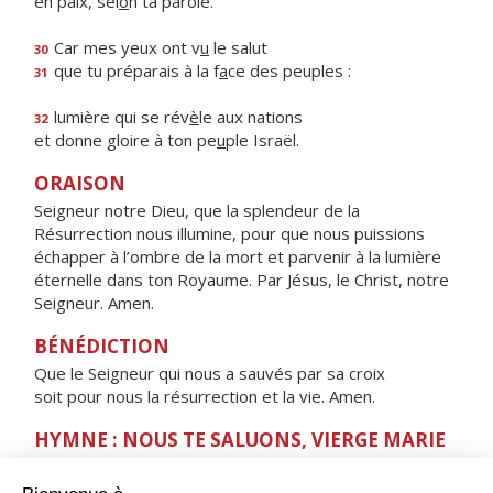
en paix, sel
o
n ta parole.
Car mes yeux ont v
u
le salut
30
que tu préparais à la f
a
ce des peuples :
31
lumière qui se rév
è
le aux nations
32
et donne gloire à ton pe
u
ple Israël.
ORAISON
Seigneur notre Dieu, que la splendeur de la
Résurrection nous illumine, pour que nous puissions
échapper à l’ombre de la mort et parvenir à la lumière
éternelle dans ton Royaume. Par Jésus, le Christ, notre
Seigneur. Amen.
BÉNÉDICTION
Que le Seigneur qui nous a sauvés par sa croix
soit pour nous la résurrection et la vie. Amen.
HYMNE : NOUS TE SALUONS, VIERGE MARIE
Nous te saluons, Vierge Marie,
servante du Seigneur.