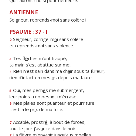
Qui l'auront choisi pour demeure.
ANTIENNE
Seigneur, reprends-moi sans colère !
PSAUME : 37 - I
Seigneur, corrige-m
o
i sans colère
2
et reprends-m
o
i sans violence.
Tes fl
è
ches m'ont frappé,
3
ta main s'est abatt
u
e sur moi.
Rien n'est sain dans ma ch
a
ir sous ta fureur,
4
rien d'intact en mes
o
s depuis ma faute.
Oui, mes péch
é
s me submergent,
5
leur poids trop pes
a
nt m'écrase.
Mes plaies sont puante
u
r et pourriture :
6
c'est là le pr
i
x de ma folie.
Accablé, prostr
é
, à bout de forces,
7
tout le jour j'av
a
nce dans le noir.
La fièvre m'envah
i
t jusqu'aux moelles,
8