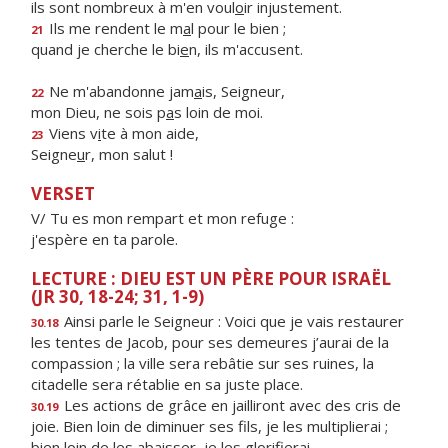
ils sont nombreux à m'en voul
o
ir injustement.
Ils me rendent le m
a
l pour le bien ;
21
quand je cherche le bi
e
n, ils m'accusent.
Ne m'abandonne jam
a
is, Seigneur,
22
mon Dieu, ne sois p
a
s loin de moi.
Viens v
i
te à mon aide,
23
Seigne
u
r, mon salut !
VERSET
V/ Tu es mon rempart et mon refuge :
j'espère en ta parole.
LECTURE : DIEU EST UN PÈRE POUR ISRAËL
(JR 30, 18-24; 31, 1-9)
Ainsi parle le Seigneur : Voici que je vais restaurer
30.18
les tentes de Jacob, pour ses demeures j’aurai de la
compassion ; la ville sera rebâtie sur ses ruines, la
citadelle sera rétablie en sa juste place.
Les actions de grâce en jailliront avec des cris de
30.19
joie. Bien loin de diminuer ses fils, je les multiplierai ;
bien loin de les abaisser, je les glorifierai.