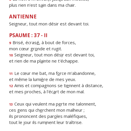
plus rien n'est s
a
in dans ma chair.
ANTIENNE
Seigneur, tout mon désir est devant toi.
PSAUME : 37 - II
Brisé, écras
é
, à bout de forces,
9
mon cœur gr
o
nde et rugit.
Seigneur, tout mon dés
i
r est devant toi,
10
et rien de ma pl
a
inte ne t'échappe.
Le cœur me bat, ma f
o
rce m'abandonne,
11
et même la lumi
è
re de mes yeux.
Amis et compagnons se ti
e
nnent à distance,
12
et mes proches, à l'éc
a
rt de mon mal.
Ceux qui veulent ma p
e
rte me talonnent,
13
ces gens qui ch
e
rchent mon malheur ;
ils prononcent des par
o
les maléfiques,
tout le jour ils rum
i
nent leur traîtrise.