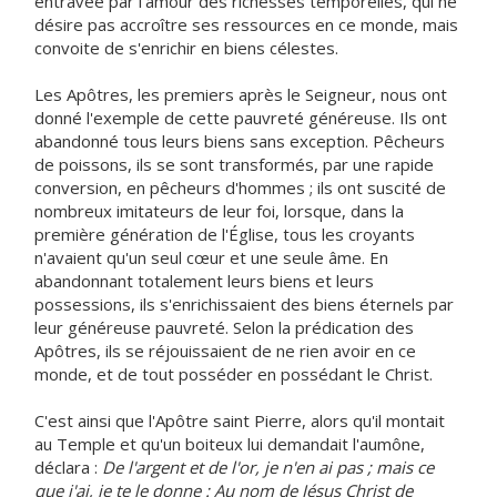
entravée par l'amour des richesses temporelles, qui ne
désire pas accroître ses ressources en ce monde, mais
convoite de s'enrichir en biens célestes.
Les Apôtres, les premiers après le Seigneur, nous ont
donné l'exemple de cette pauvreté généreuse. Ils ont
abandonné tous leurs biens sans exception. Pêcheurs
de poissons, ils se sont transformés, par une rapide
conversion, en pêcheurs d'hommes ; ils ont suscité de
nombreux imitateurs de leur foi, lorsque, dans la
première génération de l'Église, tous les croyants
n'avaient qu'un seul cœur et une seule âme. En
abandonnant totalement leurs biens et leurs
possessions, ils s'enrichissaient des biens éternels par
leur généreuse pauvreté. Selon la prédication des
Apôtres, ils se réjouissaient de ne rien avoir en ce
monde, et de tout posséder en possédant le Christ.
C'est ainsi que l'Apôtre saint Pierre, alors qu'il montait
au Temple et qu'un boiteux lui demandait l'aumône,
déclara :
De l'argent et de l'or, je n'en ai pas ; mais ce
que j'ai, je te le donne : Au nom de Jésus Christ de