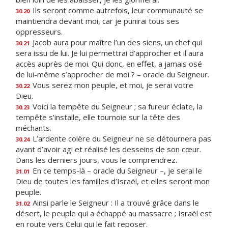
Ils seront comme autrefois, leur communauté se
30.20
maintiendra devant moi, car je punirai tous ses
oppresseurs.
Jacob aura pour maître l’un des siens, un chef qui
30.21
sera issu de lui. Je lui permettrai d’approcher et il aura
accès auprès de moi. Qui donc, en effet, a jamais osé
de lui-même s’approcher de moi ? – oracle du Seigneur.
Vous serez mon peuple, et moi, je serai votre
30.22
Dieu.
Voici la tempête du Seigneur ; sa fureur éclate, la
30.23
tempête s’installe, elle tournoie sur la tête des
méchants.
L’ardente colère du Seigneur ne se détournera pas
30.24
avant d’avoir agi et réalisé les desseins de son cœur.
Dans les derniers jours, vous le comprendrez.
En ce temps-là – oracle du Seigneur –, je serai le
31.01
Dieu de toutes les familles d’Israël, et elles seront mon
peuple.
Ainsi parle le Seigneur : Il a trouvé grâce dans le
31.02
désert, le peuple qui a échappé au massacre ; Israël est
en route vers Celui qui le fait reposer.