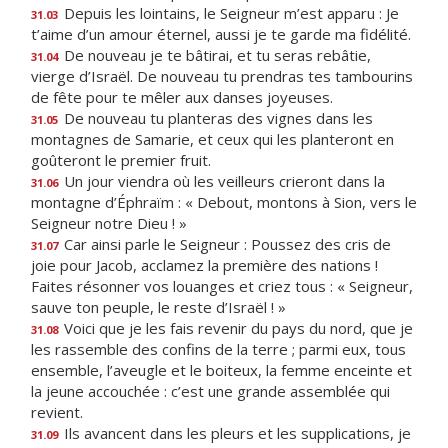
Depuis les lointains, le Seigneur m’est apparu : Je
31.03
t’aime d’un amour éternel, aussi je te garde ma fidélité.
De nouveau je te bâtirai, et tu seras rebâtie,
31.04
vierge d’Israël. De nouveau tu prendras tes tambourins
de fête pour te mêler aux danses joyeuses.
De nouveau tu planteras des vignes dans les
31.05
montagnes de Samarie, et ceux qui les planteront en
goûteront le premier fruit.
Un jour viendra où les veilleurs crieront dans la
31.06
montagne d’Éphraïm : « Debout, montons à Sion, vers le
Seigneur notre Dieu ! »
Car ainsi parle le Seigneur : Poussez des cris de
31.07
joie pour Jacob, acclamez la première des nations !
Faites résonner vos louanges et criez tous : « Seigneur,
sauve ton peuple, le reste d’Israël ! »
Voici que je les fais revenir du pays du nord, que je
31.08
les rassemble des confins de la terre ; parmi eux, tous
ensemble, l’aveugle et le boiteux, la femme enceinte et
la jeune accouchée : c’est une grande assemblée qui
revient.
Ils avancent dans les pleurs et les supplications, je
31.09