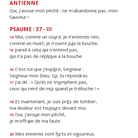
ANTIENNE
Oui, j'avoue mon péché ; ne m'abandonne pas, mon
Sauveur !
PSAUME : 37 - III
Moi, comme un so
u
rd, je n'entends rien,
14
comme un muet, je n'ouvre p
a
s la bouche,
pareil à celu
i
qui n'entend pas,
15
qui n'a pas de répl
i
que à la bouche.
C'est toi que j'esp
è
re, Seigneur :
16
Seigneur mon Dieu, t
o
i, tu répondras.
J'ai dit : « Qu'ils ne tri
o
mphent pas,
17
ceux qui rient de m
o
i quand je trébuche ! »
Et maintenant, je suis pr
è
s de tomber,
18
ma douleur est toujo
u
rs devant moi.
Oui, j'avo
u
e mon péché,
19
je m'effr
a
ie de ma faute.
Mes ennemis sont f
o
rts et vigoureux,
20