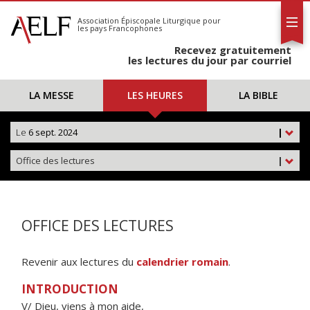
L'AELF
S'abonner
Association Épiscopale Liturgique
pour
les pays Francophones
Calendrier
Recevez gratuitement
Contact
les lectures du jour par courriel
LA MESSE
LES HEURES
LA BIBLE
Le
6 sept. 2024
|
Office des lectures
|
OFFICE DES LECTURES
Revenir aux lectures du
calendrier romain
.
INTRODUCTION
V/ Dieu, viens à mon aide,