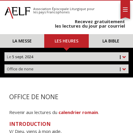
L'AELF
S'abonner
Association Épiscopale Liturgique
pour
les pays Francophones
Calendrier
Recevez gratuitement
Contact
les lectures du jour par courriel
LA MESSE
LES HEURES
LA BIBLE
Le
5 sept. 2024
|
Office de none
|
OFFICE DE NONE
Revenir aux lectures du
calendrier romain
.
INTRODUCTION
V/ Dieu, viens à mon aide,