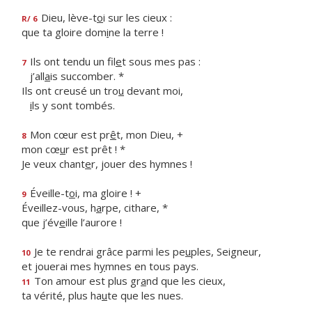
Dieu, lève-t
o
i sur les cieux :
R/ 6
que ta gloire dom
i
ne la terre !
Ils ont tendu un fil
e
t sous mes pas :
7
j’all
a
is succomber. *
Ils ont creusé un tro
u
devant moi,
i
ls y sont tombés.
Mon cœur est pr
ê
t, mon Dieu, +
8
mon cœ
u
r est prêt ! *
Je veux chant
e
r, jouer des hymnes !
Éveille-t
o
i, ma gloire ! +
9
Éveillez-vous, h
a
rpe, cithare, *
que j’év
e
ille l’aurore !
Je te rendrai grâce parmi les pe
u
ples, Seigneur,
10
et jouerai mes h
y
mnes en tous pays.
Ton amour est plus gr
a
nd que les cieux,
11
ta vérité, plus ha
u
te que les nues.