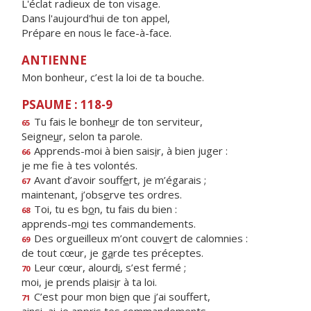
L'éclat radieux de ton visage.
Dans l'aujourd'hui de ton appel,
Prépare en nous le face-à-face.
ANTIENNE
Mon bonheur, c’est la loi de ta bouche.
PSAUME : 118-9
Tu fais le bonhe
u
r de ton serviteur,
65
Seigne
u
r, selon ta parole.
Apprends-moi à bien sais
i
r, à bien juger :
66
je me f
e à tes volontés.
Avant d’avoir souff
e
rt, je m’égarais ;
67
maintenant, j’obs
e
rve tes ordres.
Toi, tu es b
o
n, tu fais du bien :
68
apprends-m
o
i tes commandements.
Des orgueilleux m’ont couv
e
rt de calomnies :
69
de tout cœur, je g
a
rde tes préceptes.
Leur cœur, alourd
i
, s’est fermé ;
70
moi, je prends plais
i
r à ta loi.
C’est pour mon bi
e
n que j’ai souffert,
71