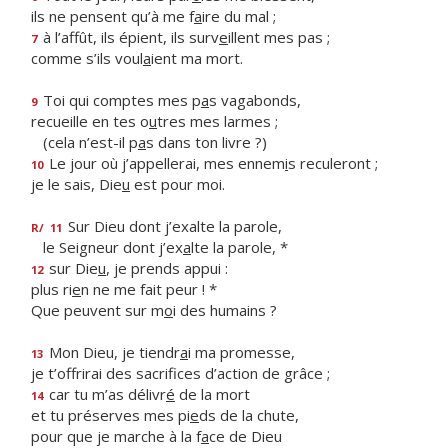
ils ne pensent qu’à me f
a
ire du mal ;
à l’affût, ils épient, ils surv
e
illent mes pas ;
7
comme s’ils voul
a
ient ma mort.
Toi qui comptes mes p
a
s vagabonds,
9
recueille en tes o
u
tres mes larmes ;
(cela n’est-il p
a
s dans ton livre ?)
Le jour où j’appellerai, mes ennem
i
s reculeront ;
10
je le sais, Die
u
est pour moi.
Sur Dieu dont j’exalte la parole,
R/
11
le Seigneur dont j’ex
a
lte la parole, *
sur Die
u
, je prends appui :
12
plus ri
e
n ne me fait peur ! *
Que peuvent sur m
o
i des humains ?
Mon Dieu, je tiendr
a
i ma promesse,
13
je t’offrirai des sacrif
ces d’action de grâce ;
car tu m’as délivr
é
de la mort
14
et tu préserves mes pi
e
ds de la chute,
pour que je marche à la f
a
ce de Dieu