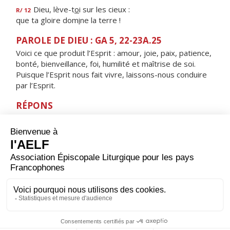
Dieu, lève-t
o
i sur les cieux :
R/ 12
que ta gloire dom
i
ne la terre !
PAROLE DE DIEU : GA 5, 22-23A.25
Voici ce que produit l’Esprit : amour, joie, paix, patience,
bonté, bienveillance, foi, humilité et maîtrise de soi.
Puisque l’Esprit nous fait vivre, laissons-nous conduire
par l’Esprit.
RÉPONS
V/
Seigneur, ton souffle est bienfaisant,
qu'il me guide en un pays de plaines.
ORAISON
Nous en appelons à toi, Seigneur, toi qui conduis ta
créature humaine à travers les conflits de ce monde :
fais aboutir les volontés de paix de notre temps, afin
que tous les hommes puissent vivre heureux et te
louer pour l'amour que tu donnes.