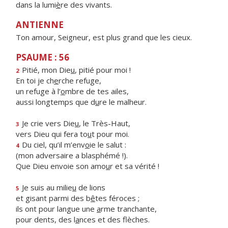
dans la lumi
è
re des vivants.
ANTIENNE
Ton amour, Seigneur, est plus grand que les cieux.
PSAUME : 56
Pitié, mon Die
u
, pitié pour moi !
2
En toi je ch
e
rche refuge,
un refuge à l’
o
mbre de tes ailes,
aussi longtemps que d
u
re le malheur.
Je crie vers Die
u
, le Très-Haut,
3
vers Dieu qui fera to
u
t pour moi.
Du ciel, qu’il m’env
o
ie le salut :
4
(mon adversaire a blasphémé !).
Que Dieu envoie son amo
u
r et sa vérité !
Je suis au milie
u
de lions
5
et gisant parmi des b
ê
tes féroces ;
ils ont pour langue une
a
rme tranchante,
pour dents, des l
a
nces et des flèches.