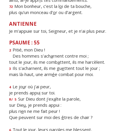
ainsi, ai-je appr
i
s tes commandements.
Mon bonheur, c’est la l
o
i de ta bouche,
72
plus qu’un monceau d’
o
r ou d’argent.
ANTIENNE
Je m’appuie sur toi, Seigneur, et je n’ai plus peur.
PSAUME : 55
Pitié, mon Dieu !
2
Des hommes s’ach
a
rnent contre moi ;
tout le jour, ils me comb
a
ttent, ils me harcèlent.
Ils s’acharnent, ils me gu
e
ttent tout le jour ;
3
mais là-haut, une arm
é
e combat pour moi.
Le jo
u
r où j’ai peur,
4
je prends appu
i
sur toi.
Sur Dieu dont j’ex
a
lte la parole,
R/
5
sur Die
u
, je prends appui :
plus ri
e
n ne me fait peur !
Que peuvent sur moi des
ê
tres de chair ?
Tout le jour, leurs par
o
les me blessent,
6