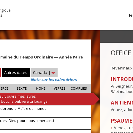
urgique
le
es
OFFICE
emaine du Temps Ordinaire — Année Paire
Revenir aux
Autres dates
Canada
|
INTROD
Note sur les calendriers
V/ Seigneur,
IERCE
SEXTE
NONE
VÊPRES
COMPLIES
R/ et ma bou
eur, ouvre mes lèvres,
a bouche publiera ta louange.
ANTIENN
adorons le Maître du monde.
Venez, ador
PSAUME I
c est Dieu pour nous aimer ainsi
Venez, crio
1
 —