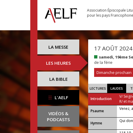
Association Épiscopale Lit
pour les pays Francophon
LA MESSE
17 AOÛT 2024
samedi, 19ème S
de la férie
LES HEURES
Dimanche prochain
LA BIBLE
LECTURES
LAUDES
T
V/ Seign
L'AELF
Introduction
R/ et m
Venez, 
Psaume
VIDÉOS &
PODCASTS
Qui don
Hymne
118-19