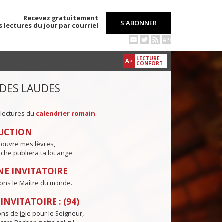
Recevez gratuitement
S'ABONNER
s lectures du jour par courriel
API
LECTURE
A+
CONFORT
 DES LAUDES
 lectures du
calendrier romain
.
UCTION
 ouvre mes lèvres,
che publiera ta louange.
E INVITATOIRE
ons le Maître du monde.
NVITATOIRE : (94)
ns de j
o
ie pour le Seigneur,