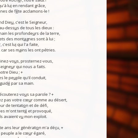
otre Roch
e
r, notre salut !
u'à lu
i
en rendant grâce,
nes de f
ê
te acclamons-le !
nd Die
u
, c'est le Seigneur,
 au-dess
u
s de tous les dieux :
 main les profonde
u
rs de la terre,
ets des mont
a
gnes sont à lui ;
, c'est lu
i
qui l'a faite,
, car ses m
a
ins les ont pétries.
linez-vo
u
s, prosternez-vous,
Seigne
u
r qui nous a faits.
notre Dieu ; +
s le pe
u
ple qu'il conduit,
guid
é
par sa main.
 écouterez-vo
u
s sa parole ? +
z pas votre cœ
u
r comme au désert,
r de tentati
o
n et de défi,
es m'ont tent
é
et provoqué,
ls avaient v
u
mon exploit.
e ans leur générati
o
n m'a déçu, +
 Ce peuple a le cœ
u
r égaré,