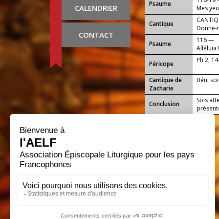
Psaume
CALENDRIER
Mes yeux
Seigneu
CANTIQU
Cantique
Donne-m
CONTACT
116 —
Psaume
Alléluia 
Ph 2, 14
Péricope
Cantique de
Béni soi
Zacharie
Sois att
Conclusion
présent