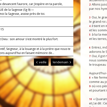
acclamons n
 devancent l’aurore, car j’espère en ta parole,
Allons jusq
2
r.
par nos hym
E de la Sagesse (Sg 9) —
oi la Sagesse, assise près de toi.
Oui, le gra
3
le grand roi
!
il tient en
4
-15
et les somm
à lui la mer
5
et les terres
t Dieu : son amour s'est montré le plus fort.
Entrez, inc
6
entif, Seigneur, à la louange et à la prière que nous te
adorons le 
ons aujourd'hui en faisant mémoire de...
Oui, il
e
st 
7
nous somme
veille
lendemain
le troupeau 
Aujourd'hui
« Ne ferme
8
comme au jou
où vos pèr
9
et pourtant i
« Quarant
10
et j'ai dit :