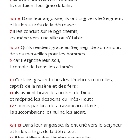
ils sentaient leur
â
me défaillir.
Dans leur angoisse, ils ont cri
é
vers le Seigneur,
R/ 1
6
et lui les a tir
é
s de la détresse :
il les conduit sur le b
o
n chemin,
7
les mène vers une v
i
lle où s'établir.
Qu'ils rendent grâce au Seigne
u
r de son amour,
R/ 2 8
de ses merv
e
illes pour les hommes :
car il ét
a
nche leur soif,
9
il comble de bi
e
ns les affamés !
Certains gisaient dans les tén
è
bres mortelles,
10
captifs de la mis
è
re et des fers :
ils avaient bravé les
o
rdres de Dieu
11
et méprisé les dess
e
ins du Très-Haut ;
soumis par lui à des trava
u
x accablants,
12
ils succombaient, et n
u
l ne les aidait.
Dans leur angoisse, ils ont cri
é
vers le Seigneur,
R/ 1 13
et lui les a tir
é
s de la détresse :
il les délivre des tén
è
bres mortelles,