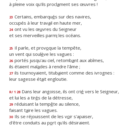
à pleine voix qu'ils procl
a
ment ses œuvres !
Certains, embarqu
é
s sur des navires,
23
occupés à leur trav
a
il en haute mer,
ont vu les œ
u
vres du Seigneur
24
et ses merveilles parm
i
les océans.
Il parle, et prov
o
que la tempête,
25
un vent qui soul
è
ve les vagues :
portés jusqu'au ciel, retomb
a
nt aux abîmes,
26
ils étaient mal
a
des à rendre l'âme ;
ils tournoyaient, titub
a
ient comme des ivrognes :
27
leur sagesse ét
a
it engloutie.
Dans leur angoisse, ils ont cri
é
vers le Seigneur,
R/ 1 28
et lui les a tir
é
s de la détresse,
réduisant la temp
ê
te au silence,
29
faisant t
a
ire les vagues.
Ils se réjouissent de les v
o
ir s'apaiser,
30
d'être conduits au p
o
rt qu'ils désiraient.