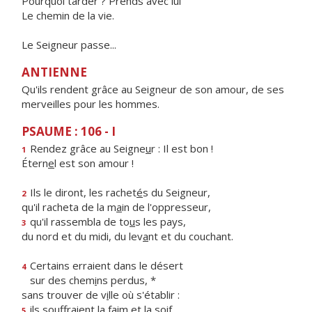
Pourquoi tarder ? Prends avec lui
Le chemin de la vie.
Le Seigneur passe...
ANTIENNE
Qu'ils rendent grâce au Seigneur de son amour, de ses
merveilles pour les hommes.
PSAUME : 106 - I
Rendez grâce au Seigne
u
r : Il est bon !
1
Étern
e
l est son amour !
Ils le diront, les rachet
é
s du Seigneur,
2
qu'il racheta de la m
a
in de l'oppresseur,
qu'il rassembla de to
u
s les pays,
3
du nord et du midi, du lev
a
nt et du couchant.
Certains erraient dans le désert
4
sur des chem
i
ns perdus, *
sans trouver de v
i
lle où s'établir :
ils souffraient la f
a
im et la soif,
5