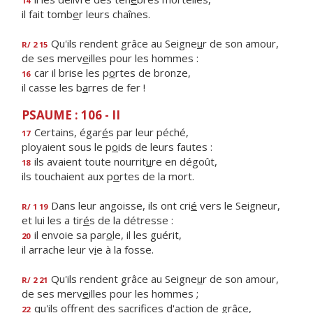
14
il fait tomb
e
r leurs chaînes.
Qu'ils rendent grâce au Seigne
u
r de son amour,
R/ 2 15
de ses merv
e
illes pour les hommes :
car il brise les p
o
rtes de bronze,
16
il casse les b
a
rres de fer !
PSAUME : 106 - II
Certains, égar
é
s par leur péché,
17
ployaient sous le p
o
ids de leurs fautes :
ils avaient toute nourrit
u
re en dégoût,
18
ils touchaient aux p
o
rtes de la mort.
Dans leur angoisse, ils ont cri
é
vers le Seigneur,
R/ 1 19
et lui les a tir
é
s de la détresse :
il envoie sa par
o
le, il les guérit,
20
il arrache leur v
i
e à la fosse.
Qu'ils rendent grâce au Seigne
u
r de son amour,
R/ 2 21
de ses merv
e
illes pour les hommes ;
qu'ils offrent des sacrif
ces d'action de grâce,
22