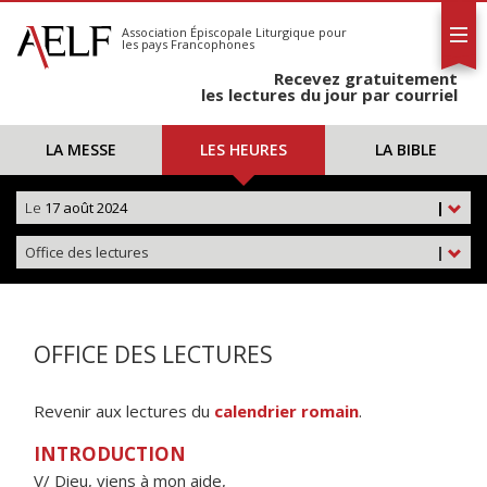
L'AELF
S'abonner
Association Épiscopale Liturgique
pour
les pays Francophones
Calendrier
Recevez gratuitement
Contact
les lectures du jour par courriel
LA MESSE
LES HEURES
LA BIBLE
Le
17 août 2024
|
Office des lectures
|
OFFICE DES LECTURES
Revenir aux lectures du
calendrier romain
.
INTRODUCTION
V/ Dieu, viens à mon aide,