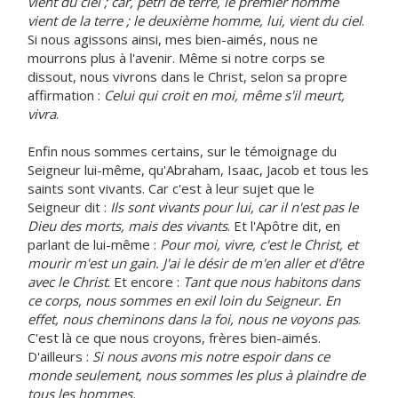
vient du ciel ; car, pétri de terre, le premier homme
vient de la terre ; le deuxième homme, lui, vient du ciel
.
Si nous agissons ainsi, mes bien-aimés, nous ne
mourrons plus à l'avenir. Même si notre corps se
dissout, nous vivrons dans le Christ, selon sa propre
affirmation :
Celui qui croit en moi, même s'il meurt,
vivra
.
Enfin nous sommes certains, sur le témoignage du
Seigneur lui-même, qu'Abraham, Isaac, Jacob et tous les
saints sont vivants. Car c'est à leur sujet que le
Seigneur dit :
Ils sont vivants pour lui, car il n'est pas le
Dieu des morts, mais des vivants
. Et l'Apôtre dit, en
parlant de lui-même :
Pour moi, vivre, c'est le Christ, et
mourir m'est un gain. J'ai le désir de m'en aller et d'être
avec le Christ
. Et encore :
Tant que nous habitons dans
ce corps, nous sommes en exil loin du Seigneur. En
effet, nous cheminons dans la foi, nous ne voyons pas
.
C'est là ce que nous croyons, frères bien-aimés.
D'ailleurs :
Si nous avons mis notre espoir dans ce
monde seulement, nous sommes les plus à plaindre de
tous les hommes.