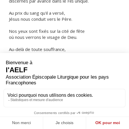
discernés par avance dans le Fils unique.
Au prix du sang qu'il a versé,
Jésus nous conduit vers le Père.
Nos yeux sont fixés sur la cité de fête
où nous verrons le visage de Dieu.
Au-delà de toute souffrance,
une joie éternelle nous attend.
ORAISON
Fais-nous vivre à tout moment, Seigneur, dans l'amour
et le respect de ton saint nom, toi qui ne cesses jamais
de guider ceux que tu enracines solidement dans ton
amour.