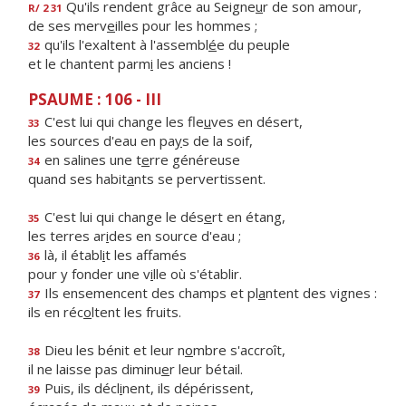
Qu'ils rendent grâce au Seigne
u
r de son amour,
R/ 2 31
de ses merv
e
illes pour les hommes ;
qu'ils l'exaltent à l'assembl
é
e du peuple
32
et le chantent parm
i
les anciens !
PSAUME : 106 - III
C'est lui qui change les fle
u
ves en désert,
33
les sources d'eau en pa
y
s de la soif,
en salines une t
e
rre généreuse
34
quand ses habit
a
nts se pervertissent.
C'est lui qui change le dés
e
rt en étang,
35
les terres ar
i
des en source d'eau ;
là, il établ
i
t les affamés
36
pour y fonder une v
i
lle où s'établir.
Ils ensemencent des champs et pl
a
ntent des vignes :
37
ils en réc
o
ltent les fruits.
Dieu les bénit et leur n
o
mbre s'accroît,
38
il ne laisse pas diminu
e
r leur bétail.
Puis, ils décl
i
nent, ils dépérissent,
39