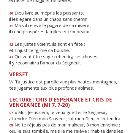
écrasés de ma
u
x et de peines.
Dieu livre au mépr
i
s les puissants,
40
il les égare dans un cha
o
s sans chemin.
Mais il relève le pa
u
vre de sa misère ;
41
il rend prospères fam
i
lles et troupeaux.
Les justes v
o
ient, ils sont en fête ;
42
et l'injustice f
e
rme sa bouche.
Qui veut être sage retiendr
a
ces choses :
43
il y reconnaîtra l'amo
u
r du Seigneur.
VERSET
V/ Ta justice est pareille aux plus hautes montagnes,
tes jugements aux plus profonds abîmes.
LECTURE : CRIS D'ESPÉRANCE ET CRIS DE
VENGEANCE (MI 7, 7-20)
« Moi, Jérusalem, je veux guetter le Seigneur,
07
attendre Dieu mon Sauveur ; lui, mon Dieu, m’entendra.
Ne te réjouis pas de mon malheur, ô mon ennemie ;
08
oui, je suis tombée, mais je me relève ; j’habite dans les