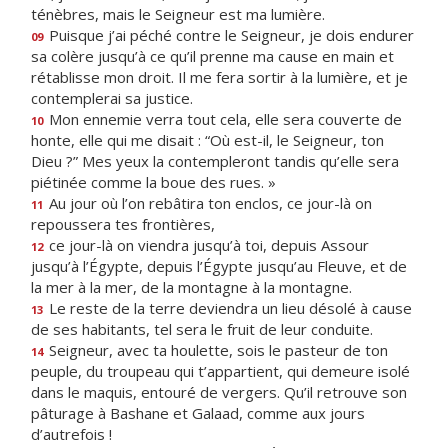
ténèbres, mais le Seigneur est ma lumière.
Puisque j’ai péché contre le Seigneur, je dois endurer
09
sa colère jusqu’à ce qu’il prenne ma cause en main et
rétablisse mon droit. Il me fera sortir à la lumière, et je
contemplerai sa justice.
Mon ennemie verra tout cela, elle sera couverte de
10
honte, elle qui me disait : “Où est-il, le Seigneur, ton
Dieu ?” Mes yeux la contempleront tandis qu’elle sera
piétinée comme la boue des rues. »
Au jour où l’on rebâtira ton enclos, ce jour-là on
11
repoussera tes frontières,
ce jour-là on viendra jusqu’à toi, depuis Assour
12
jusqu’à l’Égypte, depuis l’Égypte jusqu’au Fleuve, et de
la mer à la mer, de la montagne à la montagne.
Le reste de la terre deviendra un lieu désolé à cause
13
de ses habitants, tel sera le fruit de leur conduite.
Seigneur, avec ta houlette, sois le pasteur de ton
14
peuple, du troupeau qui t’appartient, qui demeure isolé
dans le maquis, entouré de vergers. Qu’il retrouve son
pâturage à Bashane et Galaad, comme aux jours
d’autrefois !