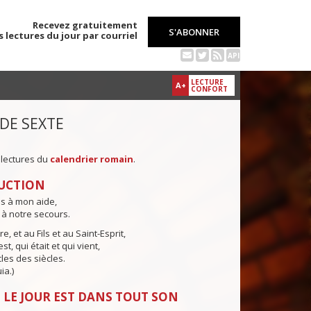
Recevez gratuitement
S'ABONNER
s lectures du jour par courriel
API
LECTURE
A+
CONFORT
 DE SEXTE
 lectures du
calendrier romain
.
UCTION
ns à mon aide,
 à notre secours.
e, et au Fils et au Saint-Esprit,
st, qui était et qui vient,
cles des siècles.
ia.)
 LE JOUR EST DANS TOUT SON