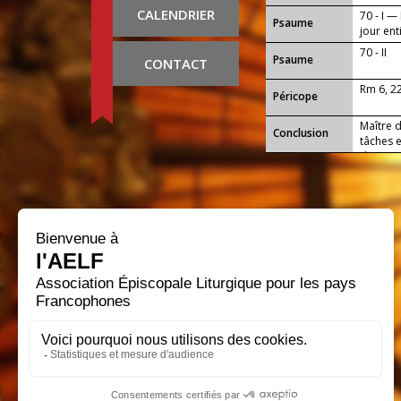
CALENDRIER
70 - I —
Psaume
jour ent
70 - II
Psaume
CONTACT
Rm 6, 2
Péricope
Maître d
Conclusion
tâches e
du jour 
notre S