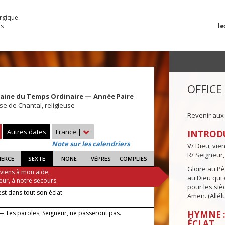
urgique
le
es
OFFICE
maine du Temps Ordinaire — Année Paire
e de Chantal, religieuse
Revenir aux
Autres dates
France
|
INTROD
Note sur les calendriers
V/ Dieu, vie
R/ Seigneur,
IERCE
SEXTE
NONE
VÊPRES
COMPLIES
Gloire au Pèr
 viens à mon aide,
au Dieu qui e
eur, à notre secours.
pour les siè
est dans tout son éclat
Amen. (Allélu
— Tes paroles, Seigneur, ne passeront pas.
HYMNE :
ÉCLAT