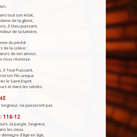
CNPL
ans tout son éclat,
pleine de ta gloire,
ns, ô Dieu puissant,
ndeur de ta lumière.
lamme du péché
s de la colère ;
cœurs de ton amour,
ix nous réunisse.
, ô Tout-Puissant,
rist ton Fils unique
ec le Saint-Esprit
urs et dans les siècles.
NE
 Seigneur, ne passeront pas.
 118-12
urs, ta par
o
le, Seigneur,
ns les cieux.
té deme
u
re d’âge en âge,