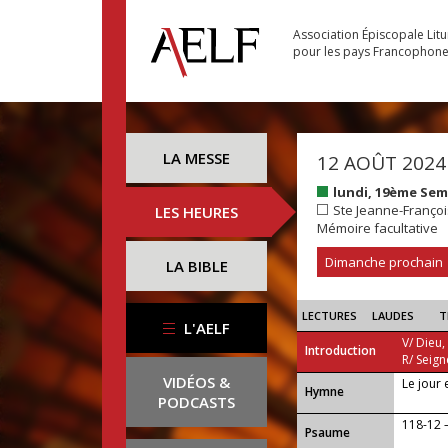
Association Épiscopale Lit
pour les pays Francophon
LA MESSE
12 AOÛT 2024
lundi, 19ème Se
Ste Jeanne-François
LES HEURES
Mémoire facultative
Dimanche prochain
LA BIBLE
LECTURES
LAUDES
T
L'AELF
V/ Dieu,
Introduction
R/ Seign
VIDÉOS &
Le jour 
...
Hymne
PODCASTS
118-12 
Psaume