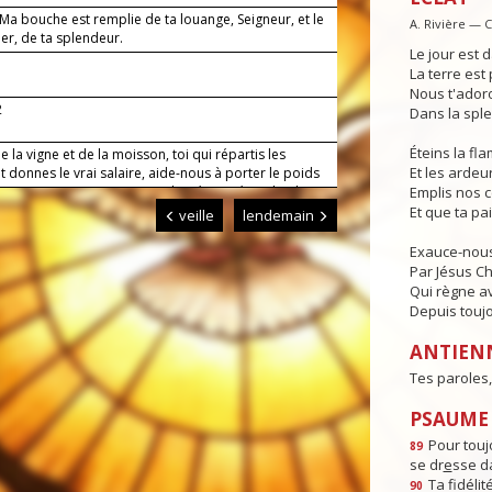
 Ma bouche est remplie de ta louange, Seigneur, et le
A. Rivière — 
ier, de ta splendeur.
Le jour est d
La terre est 
Nous t'adoro
2
Dans la sple
Éteins la f
e la vigne et de la moisson, toi qui répartis les
Et les ardeur
t donnes le vrai salaire, aide-nous à porter le poids
sans murmurer contre ta volonté. Par Jésus, le Christ,
Emplis nos 
eigneur. Amen
Et que ta pa
veille
lendemain
Exauce-nous
Par Jésus Ch
Qui règne av
Depuis toujo
ANTIEN
Tes paroles,
PSAUME :
Pour toujo
89
se dr
e
sse da
Ta fidéli
90