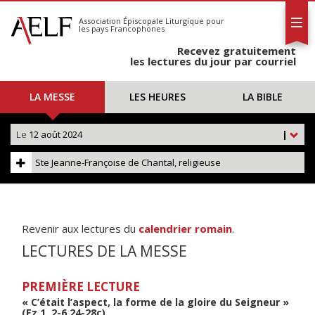
L'AELF
S'abonner
Association Épiscopale Liturgique
pour
les pays Francophones
Calendrier
Recevez gratuitement
Contact
les lectures du jour par courriel
LA MESSE
LES HEURES
LA BIBLE
Le
12 août 2024
|
Ste Jeanne-Françoise de Chantal, religieuse
Revenir aux lectures du
calendrier romain
.
LECTURES DE LA MESSE
PREMIÈRE LECTURE
« C’était l’aspect, la forme de la gloire du Seigneur »
(Ez 1, 2-6.24-28c)