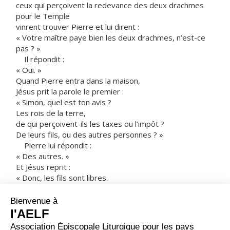
ceux qui perçoivent la redevance des deux drachmes
pour le Temple
vinrent trouver Pierre et lui dirent :
« Votre maître paye bien les deux drachmes, n’est-ce
pas ? »
Il répondit :
« Oui. »
Quand Pierre entra dans la maison,
Jésus prit la parole le premier :
« Simon, quel est ton avis ?
Les rois de la terre,
de qui perçoivent-ils les taxes ou l’impôt ?
De leurs fils, ou des autres personnes ? »
Pierre lui répondit :
« Des autres. »
Et Jésus reprit :
« Donc, les fils sont libres.
Mais, pour ne pas scandaliser les gens,
va donc jusqu’à la mer,
jette l’hameçon,
et saisis le premier poisson qui mordra ;