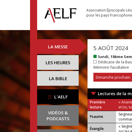
Association Épiscopale Lit
pour les pays Francophon
LA MESSE
5 AOÛT 2024
lundi, 18ème Se
Dédicace de la Bas
LES HEURES
Mémoire facultative
Dimanche prochain
LA BIBLE
Lectures de la m
L'AELF
Première
« Ananie
lecture
et toi, 
VIDÉOS &
Seigneu
Psaume
PODCASTS
comman
« Seign
Évangile
sur les 