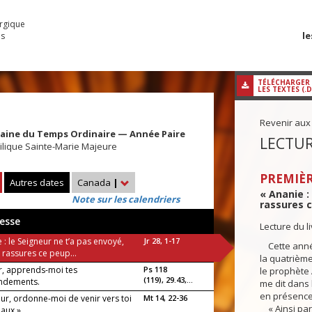
urgique
le
es
TÉLÉCHARGER
LES TEXTES (.
Revenir aux
maine du Temps Ordinaire — Année Paire
LECTUR
ilique Sainte-Marie Majeure
PREMIÈR
Autres dates
Canada
|
« Ananie :
Note sur les calendriers
rassures c
esse
Lecture du l
 : le Seigneur ne t’a pas envoyé,
Jr 28, 1-17
Cette année
tu rassures ce peup...
la quatrièm
r, apprends-moi tes
Ps 118
le prophète 
(119), 29.43,...
dements.
me dit dans 
en présence 
eur, ordonne-moi de venir vers toi
Mt 14, 22-36
« Ainsi parle
eaux »