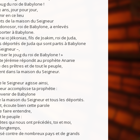
 joug du roi de Babylone !
ns, jour pour jour,
nir en ce lieu
ets de la maison du Seigneur
onosor, roi de Babylone, a enlevés
porter à Babylone.
 ici Jékonias, fils de Joakim, roi de Juda,
s déportés de Juda qui sont partis à Babylone
Seigneur –,
riser le joug du roi de Babylone ! »
 Jérémie répondit au prophète Ananie
des prêtres et de tout le peuple,
ent dans la maison du Seigneur.
 le Seigneur agisse ainsi,
eur accomplisse ta prophétie :
revenir de Babylone
e la maison du Seigneur et tous les déportés.
écoute bien cette parole
te faire entendre,
t le peuple :
es qui nous ont précédés, toi et moi,
 longtemps,
isé contre de nombreux pays et de grands