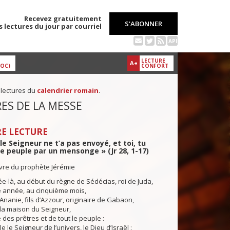
Recevez gratuitement
S'ABONNER
s lectures du jour par courriel
API
LECTURE
A+
DOC)
CONFORT
 lectures du
calendrier romain
.
ES DE LA MESSE
E LECTURE
 le Seigneur ne t’a pas envoyé, et toi, tu
e peuple par un mensonge » (Jr 28, 1-17)
ivre du prophète Jérémie
-là, au début du règne de Sédécias, roi de Juda,
e année, au cinquième mois,
Ananie, fils d’Azzour, originaire de Gabaon,
la maison du Seigneur,
des prêtres et de tout le peuple :
 le Seigneur de l’univers, le Dieu d’Israël :