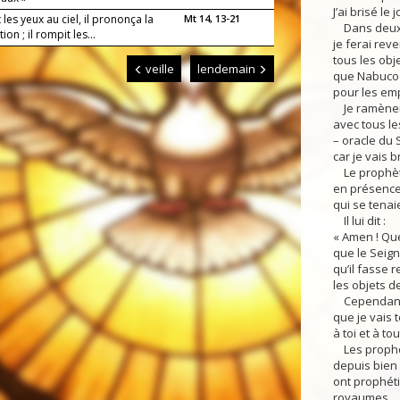
J’ai brisé le
 les yeux au ciel, il prononça la
Mt 14, 13-21
Dans deux a
ion ; il rompit les...
je ferai reve
tous les obj
veille
lendemain
que Nabucod
pour les em
Je ramènerai
avec tous le
– oracle du 
car je vais b
Le prophète
en présence 
qui se tenai
Il lui dit :
« Amen ! Que
que le Seign
qu’il fasse 
les objets d
Cependant, 
que je vais 
à toi et à tou
Les prophèt
depuis bien
ont prophét
royaumes