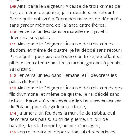
Ainsi parle le Seigneur : À cause de trois crimes de
1.09
Tyr, et même de quatre, je l’ai décidé sans retour !
Parce qu’ils ont livré à Édom des masses de déportés,
sans garder mémoire de l’alliance entre frères,
j’enverrai un feu dans la muraille de Tyr, et il
1.10
dévorera ses palais.
Ainsi parle le Seigneur : À cause de trois crimes
1.11
d’Édom, et même de quatre, je l’ai décidé sans retour !
Parce qu’il a poursuivi de l’épée son frère, étouffant sa
pitié, et entretenu sans fin sa fureur, gardant à jamais
sa rancune,
j’enverrai un feu dans Témane, et il dévorera les
1.12
palais de Bosra.
Ainsi parle le Seigneur : À cause de trois crimes des
1.13
fils d’Ammone, et même de quatre, je l’ai décidé sans
retour ! Parce qu’ils ont éventré les femmes enceintes
du Galaad, pour élargir leur territoire,
j’allumerai un feu dans la muraille de Rabba, et il
1.14
dévorera ses palais, au cri de guerre, un jour de
bataille, dans la tempête, un jour d’ouragan ;
son roi partira en déportation, lui et ses princes,
1.15