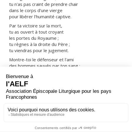
tu n'as pas craint de prendre chair
dans le corps d'une vierge
pour libérer l'humanité captive.
Par ta victoire sur la mort,
tu as ouvert à tout croyant
les portes du Royaume ;
tu règnes à la droite du Père ;
tu viendras pour le jugement.
Montre-toi le défenseur et l'ami
des hommes sauvés par ton sang :
prends-les avec tous les saints
dans ta joie et dans ta lumière.
ORAISON
Assiste tes enfants, Seigneur, et montre à ceux qui
t'implorent ton inépuisable bonté ; c'est leur fierté de
t'avoir pour Créateur et Providence : restaure pour eux
ta création, et l'ayant renouvelée, protège-la.