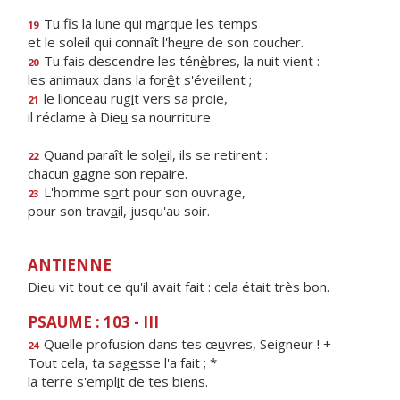
Tu fis la lune qui m
a
rque les temps
19
et le soleil qui connaît l'he
u
re de son coucher.
Tu fais descendre les tén
è
bres, la nuit vient :
20
les animaux dans la for
ê
t s'éveillent ;
le lionceau rug
i
t vers sa proie,
21
il réclame à Die
u
sa nourriture.
Quand paraît le sol
e
il, ils se retirent :
22
chacun g
a
gne son repaire.
L'homme s
o
rt pour son ouvrage,
23
pour son trav
a
il, jusqu'au soir.
ANTIENNE
Dieu vit tout ce qu'il avait fait : cela était très bon.
PSAUME : 103 - III
Quelle profusion dans tes œ
u
vres, Seigneur ! +
24
Tout cela, ta sag
e
sse l'a fait ; *
la terre s'empl
i
t de tes biens.