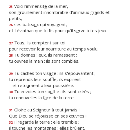
Voici l'immensit
é
de la mer,
25
son grouillement innombrable d'animaux gr
a
nds et
petits,
ses batea
u
x qui voyagent,
26
et Léviathan que tu fis pour qu'il s
e
rve à tes jeux.
Tous, ils c
o
mptent sur toi
27
pour recevoir leur nourrit
u
re au temps voulu.
Tu donnes : e
u
x, ils ramassent ;
28
tu ouvres la m
a
in : ils sont comblés.
Tu caches ton vis
a
ge : ils s'épouvantent ;
29
tu reprends leur souffle, ils expirent
et reto
u
rnent à leur poussière.
Tu envoies ton so
u
ffle : ils sont créés ;
30
tu renouvelles la f
a
ce de la terre.
Gloire au Seigne
u
r à tout jamais !
31
Que Dieu se réjou
i
sse en ses œuvres !
Il regarde la t
e
rre : elle tremble ;
32
il touche les mont
a
gnes : elles brûlent.