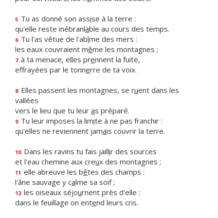
Tu as donné son ass
i
se à la terre :
5
qu'elle reste inébranl
a
ble au cours des temps.
Tu l'as vêtue de l'ab
î
me des mers :
6
les eaux couvraient m
ê
me les montagnes ;
à ta menace, elles pr
e
nnent la fuite,
7
effrayées par le tonn
e
rre de ta voix.
Elles passent les montagnes, se r
u
ent dans les
8
vallées
vers le lieu que tu leur
a
s préparé.
Tu leur imposes la lim
i
te à ne pas franchir :
9
qu'elles ne reviennent jam
a
is couvrir la terre.
Dans les ravins tu fais jaill
i
r des sources
10
et l'eau chemine aux cre
u
x des montagnes ;
elle abreuve les b
ê
tes des champs :
11
l'âne sauvage y c
a
lme sa soif ;
les oiseaux séjo
u
rnent près d'elle :
12
dans le feuillage on ent
e
nd leurs cris.