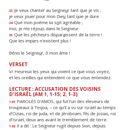
Je veux chanter au Seigne
u
r tant que je vis ;
33
je veux jouer pour mon Die
u
tant que je dure.
Que mon poème lui s
o
it agréable ;
34
moi, je me réjou
i
s dans le Seigneur.
Que les pécheurs dispar
a
issent de la terre !
35
Que les imp
i
es n'existent plus !
Bénis le Seigne
u
r, ô mon âme !
VERSET
V/ Heureux les yeux qui voient ce que vous voyez,
et les oreilles qui entendent ce que vous entendez.
LECTURE : ACCUSATION DES VOISINS
D'ISRAËL (AM 1, 1-15; 2, 1-3)
PAROLES D’AMOS, qui fut l’un des éleveurs de
1.01
troupeaux à Teqoa, – ce qu’il a vu sur Israël au temps
d’Ozias, roi de Juda, et de Jéroboam, fils de Josias, roi
d’Israël, deux ans avant le tremblement de terre.
Il a dit : Le Seigneur rugit depuis Sion, depuis
1.02