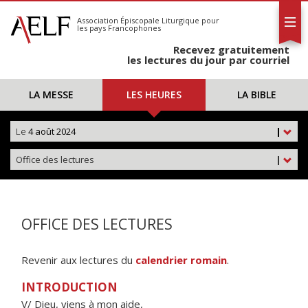
L'AELF
S'abonner
Association Épiscopale Liturgique
pour
les pays Francophones
Calendrier
Recevez gratuitement
Contact
les lectures du jour par courriel
LA MESSE
LES HEURES
LA BIBLE
Le
4 août 2024
|
Office des lectures
|
OFFICE DES LECTURES
Revenir aux lectures du
calendrier romain
.
INTRODUCTION
V/ Dieu, viens à mon aide,