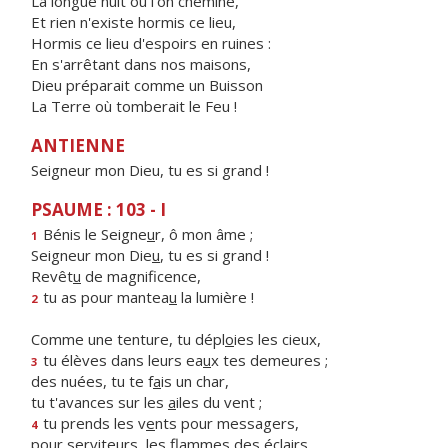
La longue nuit où l'on chemine,
Et rien n'existe hormis ce lieu,
Hormis ce lieu d'espoirs en ruines :
En s'arrêtant dans nos maisons,
Dieu préparait comme un Buisson
La Terre où tomberait le Feu !
ANTIENNE
Seigneur mon Dieu, tu es si grand !
PSAUME : 103 - I
Bénis le Seigne
u
r, ô mon âme ;
1
Seigneur mon Die
u
, tu es si grand !
Revêt
u
de magnificence,
tu as pour mantea
u
la lumière !
2
Comme une tenture, tu dépl
o
ies les cieux,
tu élèves dans leurs ea
u
x tes demeures ;
3
des nuées, tu te f
a
is un char,
tu t'avances sur les
a
iles du vent ;
tu prends les v
e
nts pour messagers,
4
pour serviteurs, les fl
a
mmes des éclairs.