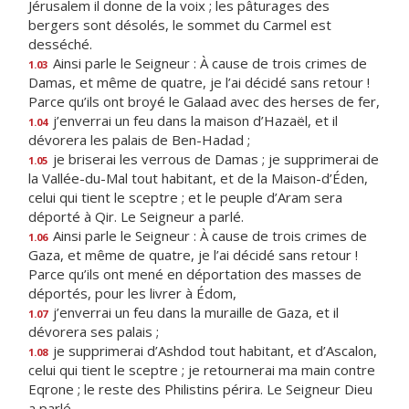
Jérusalem il donne de la voix ; les pâturages des
bergers sont désolés, le sommet du Carmel est
desséché.
Ainsi parle le Seigneur : À cause de trois crimes de
1.03
Damas, et même de quatre, je l’ai décidé sans retour !
Parce qu’ils ont broyé le Galaad avec des herses de fer,
j’enverrai un feu dans la maison d’Hazaël, et il
1.04
dévorera les palais de Ben-Hadad ;
je briserai les verrous de Damas ; je supprimerai de
1.05
la Vallée-du-Mal tout habitant, et de la Maison-d’Éden,
celui qui tient le sceptre ; et le peuple d’Aram sera
déporté à Qir. Le Seigneur a parlé.
Ainsi parle le Seigneur : À cause de trois crimes de
1.06
Gaza, et même de quatre, je l’ai décidé sans retour !
Parce qu’ils ont mené en déportation des masses de
déportés, pour les livrer à Édom,
j’enverrai un feu dans la muraille de Gaza, et il
1.07
dévorera ses palais ;
je supprimerai d’Ashdod tout habitant, et d’Ascalon,
1.08
celui qui tient le sceptre ; je retournerai ma main contre
Eqrone ; le reste des Philistins périra. Le Seigneur Dieu
a parlé.