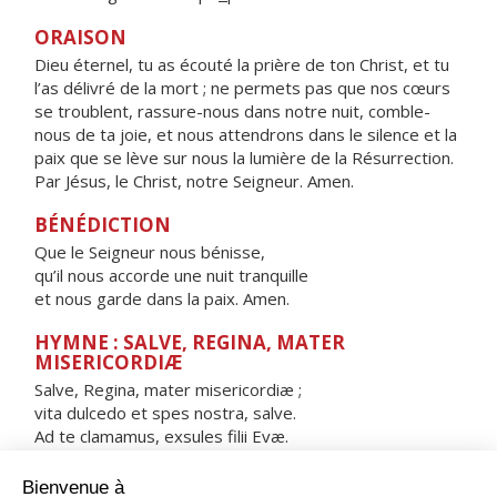
ORAISON
Dieu éternel, tu as écouté la prière de ton Christ, et tu
l’as délivré de la mort ; ne permets pas que nos cœurs
se troublent, rassure-nous dans notre nuit, comble-
nous de ta joie, et nous attendrons dans le silence et la
paix que se lève sur nous la lumière de la Résurrection.
Par Jésus, le Christ, notre Seigneur. Amen.
BÉNÉDICTION
Que le Seigneur nous bénisse,
qu’il nous accorde une nuit tranquille
et nous garde dans la paix. Amen.
HYMNE : SALVE, REGINA, MATER
MISERICORDIÆ
Salve, Regina, mater misericordiæ ;
vita dulcedo et spes nostra, salve.
Ad te clamamus, exsules filii Evæ.
Ad te suspiramus, gementes et flentes
in hac lacrimarum valle.