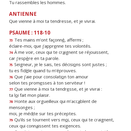
Tu rassembles les hommes.
ANTIENNE
Que vienne à moi ta tendresse, et je vivrai.
PSAUME : 118-10
Tes mains m’ont façonn
é
, affermi ;
73
éclaire-moi, que j’appr
e
nne tes volontés.
À me voir, ceux qui te cr
a
ignent se réjouissent,
74
car j’esp
è
re en ta parole.
Seigneur, je le sais, tes décisi
o
ns sont justes ;
75
tu es fid
è
le quand tu m’éprouves.
Que j’aie pour consolati
o
n ton amour
76
selon tes prom
e
sses à ton serviteur !
Que vienne à moi ta tendr
e
sse, et je vivrai :
77
ta l
o
i fait mon plaisir.
Honte aux orgueilleux qui m’acc
a
blent de
78
mensonges ;
moi, je méd
i
te sur tes préceptes.
Qu’ils se tournent vers m
o
i, ceux qui te craignent,
79
ceux qui conn
a
issent tes exigences.