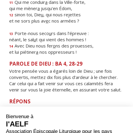
Qui me conduir
a
dans la Ville-forte,
11
qui me mèner
a
jusqu’en Édom,
sinon toi, Die
u
, qui nous rejettes
12
et ne sors plus av
e
c nos armées ?
Porte-nous seco
u
rs dans l’épreuve :
13
néant, le sal
u
t qui vient des hommes !
Avec Dieu nous fer
o
ns des prouesses,
14
et lui piétiner
a
nos oppresseurs !
PAROLE DE DIEU : BA 4, 28-29
Votre pensée vous a égarés loin de Dieu ; une fois
convertis, mettez dix fois plus d’ardeur à le chercher.
Car celui qui a fait venir sur vous ces calamités fera
venir sur vous la joie éternelle, en assurant votre salut.
RÉPONS
V/ Près du Seigneur est l’amour,
près de lui abonde le rachat.
ORAISON