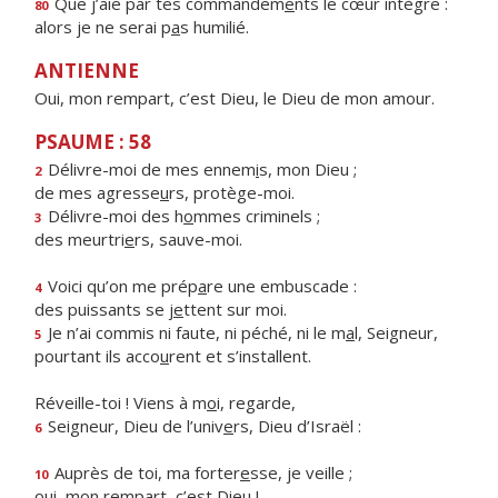
Que j’aie par tes commandem
e
nts le cœur intègre :
80
alors je ne serai p
a
s humilié.
ANTIENNE
Oui, mon rempart, c’est Dieu, le Dieu de mon amour.
PSAUME : 58
Délivre-moi de mes ennem
i
s, mon Dieu ;
2
de mes agresse
u
rs, protège-moi.
Délivre-moi des h
o
mmes criminels ;
3
des meurtri
e
rs, sauve-moi.
Voici qu’on me prép
a
re une embuscade :
4
des puissants se j
e
ttent sur moi.
Je n’ai commis ni faute, ni péché, ni le m
a
l, Seigneur,
5
pourtant ils acco
u
rent et s’installent.
Réveille-toi ! Viens à m
o
i, regarde,
Seigneur, Dieu de l’univ
e
rs, Dieu d’Israël :
6
Auprès de toi, ma forter
e
sse, je veille ;
10
oui, mon remp
a
rt, c’est Dieu !