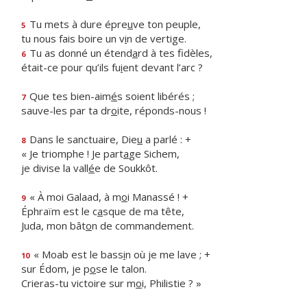
Tu mets à dure épre
u
ve ton peuple,
5
tu nous fais boire un v
i
n de vertige.
Tu as donné un étend
a
rd à tes fidèles,
6
était-ce pour qu’ils fu
i
ent devant l’arc ?
Que tes bien-aim
é
s soient libérés ;
7
sauve-les par ta dr
o
ite, réponds-nous !
Dans le sanctuaire, Die
u
a parlé : +
8
« Je triomphe ! Je part
a
ge Sichem,
je divise la vall
é
e de Soukkôt.
« À moi Galaad, à m
o
i Manassé ! +
9
Éphraïm est le c
a
sque de ma tête,
Juda, mon bât
o
n de commandement.
« Moab est le bass
i
n où je me lave ; +
10
sur Édom, je p
o
se le talon.
Crieras-tu victoire sur m
o
i, Philistie ? »