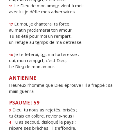
Le Dieu de mon amo
u
r vient à moi :
11
avec lui je déf
e mes adversaires.
Et moi, je chanter
a
i ta force,
17
au matin j’acclamer
a
i ton amour.
Tu as été pour m
o
i un rempart,
un refuge au t
e
mps de ma détresse.
Je te fêterai, t
o
i, ma forteresse :
18
oui, mon remp
a
rt, c’est Dieu,
Le Die
u
de mon amour.
ANTIENNE
Heureux l’homme que Dieu éprouve ! Il a frappé ; sa
main guérira.
PSAUME : 59
Dieu, tu nous as rejet
é
s, brisés ;
3
tu étais en col
è
re, reviens-nous !
Tu as secoué, disloqu
é
le pays ;
4
répare ses br
è
ches : il s’effondre.