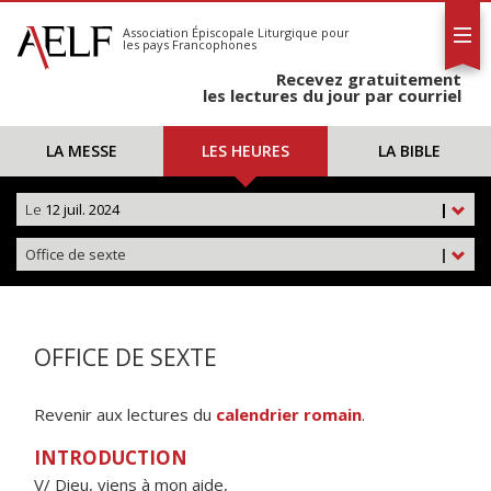
L'AELF
S'abonner
Association Épiscopale Liturgique
pour
les pays Francophones
Calendrier
Recevez gratuitement
Contact
les lectures du jour par courriel
LA MESSE
LES HEURES
LA BIBLE
Le
12 juil. 2024
|
Office de sexte
|
OFFICE DE SEXTE
Revenir aux lectures du
calendrier romain
.
INTRODUCTION
V/ Dieu, viens à mon aide,