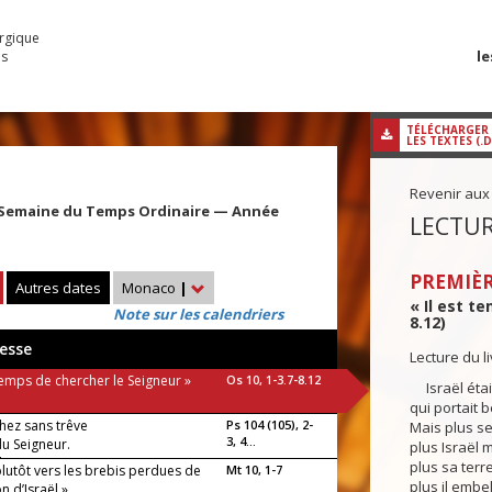
urgique
le
es
TÉLÉCHARGER
LES TEXTES (.
Revenir aux
 Semaine du Temps Ordinaire — Année
LECTUR
PREMIÈR
Autres dates
Monaco
|
« Il est t
Note sur les calendriers
8.12)
esse
Lecture du 
 temps de chercher le Seigneur »
Os 10, 1-3.7-8.12
Israël était
qui portait 
hez sans trêve
Ps 104 (105), 2-
Mais plus ses
3, 4...
du Seigneur.
plus Israël mu
luia !
plus sa terr
plutôt vers les brebis perdues de
Mt 10, 1-7
plus il embel
n d’Israël »