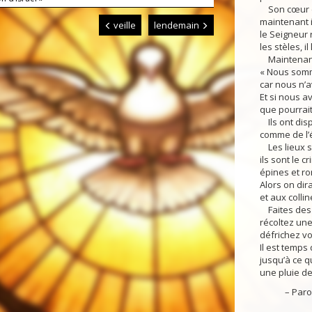
Son cœur es
maintenant il
veille
lendemain
le Seigneur 
les stèles, il
Maintenant 
« Nous somm
car nous n’a
Et si nous av
que pourrait-
Ils ont disp
comme de l’é
Les lieux sa
ils sont le cr
épines et ro
Alors on dir
et aux colli
Faites des s
récoltez une
défrichez vo
Il est temps
jusqu’à ce q
une pluie de 
– Parole 