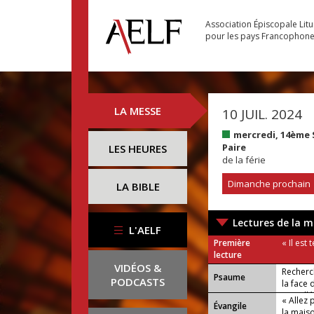
Association Épiscopale Lit
pour les pays Francophon
LA MESSE
10 JUIL. 2024
mercredi, 14ème
Paire
LES HEURES
de la férie
Dimanche prochain
LA BIBLE
Lectures de la m
L'AELF
Première
« Il est
lecture
VIDÉOS &
Recherc
Psaume
PODCASTS
la face 
ou : Allé
« Allez 
Évangile
la maiso