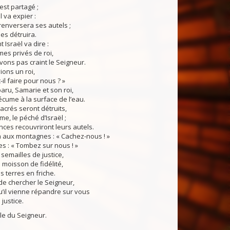
t partagé ;
 va expier :
renversera ses autels ;
 les détruira.
Israël va dire :
es privés de roi,
vons pas craint le Seigneur.
ions un roi,
il faire pour nous ? »
aru, Samarie et son roi,
cume à la surface de l’eau.
crés seront détruits,
ime, le péché d’Israël ;
nces recouvriront leurs autels.
a aux montagnes : « Cachez-nous ! »
nes : « Tombez sur nous ! »
emailles de justice,
 moisson de fidélité,
s terres en friche.
 de chercher le Seigneur,
u’il vienne répandre sur vous
justice.
du Seigneur.