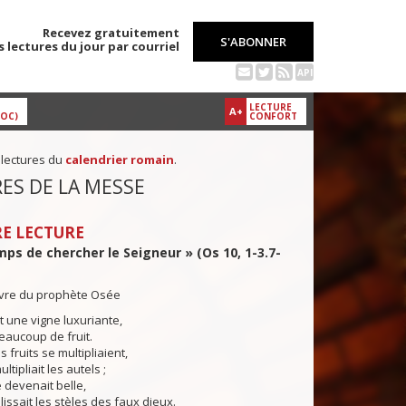
Recevez gratuitement
S'ABONNER
s lectures du jour par courriel
API
LECTURE
A+
DOC)
CONFORT
 lectures du
calendrier romain
.
ES DE LA MESSE
E LECTURE
emps de chercher le Seigneur » (Os 10, 1-3.7-
livre du prophète Osée
 une vigne luxuriante,
beaucoup de fruit.
 fruits se multipliaient,
ltipliait les autels ;
e devenait belle,
lissait les stèles des faux dieux.