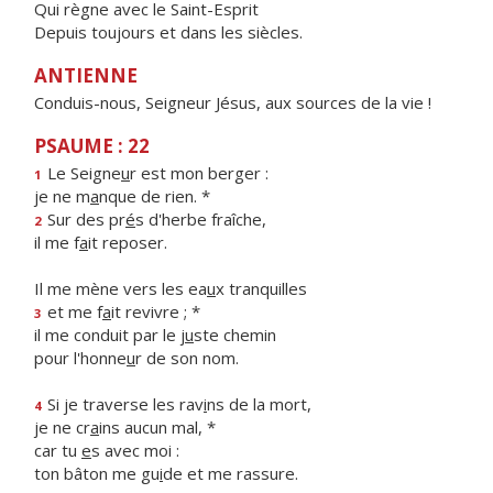
Qui règne avec le Saint-Esprit
Depuis toujours et dans les siècles.
ANTIENNE
Conduis-nous, Seigneur Jésus, aux sources de la vie !
PSAUME : 22
Le Seigne
u
r est mon berger :
1
je ne m
a
nque de rien. *
Sur des pr
é
s d'herbe fraîche,
2
il me f
a
it reposer.
Il me mène vers les ea
u
x tranquilles
et me f
a
it revivre ; *
3
il me conduit par le j
u
ste chemin
pour l'honne
u
r de son nom.
Si je traverse les rav
i
ns de la mort,
4
je ne cr
a
ins aucun mal, *
car tu
e
s avec moi :
ton bâton me gu
i
de et me rassure.