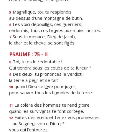
Magnifique, t
o
i, tu resplendis
5
au-dessus d’une mont
a
gne de butin.
Les voici dépouill
é
s, ces guerriers,
6
endormis, tous ces br
a
ves aux mains inertes.
Sous ta menace, Die
u
de Jacob,
7
le char et le chev
a
l se sont figés.
PSAUME : 75 - II
Toi, tu
e
s le redoutable !
8
Qui tiendra sous les co
u
ps de ta fureur ?
Des cieux, tu pron
o
nces le verdict ;
9
la terre a pe
u
r et se tait
quand Dieu se l
è
ve pour juger,
10
pour sauver tous les h
u
mbles de la terre.
La colère des h
o
mmes te rend gloire
11
quand les surviv
a
nts te font cortège.
Faites des vœux et tenez vos promesses
12
au Seigne
u
r votre Dieu ; *
vous qui l’entourez,