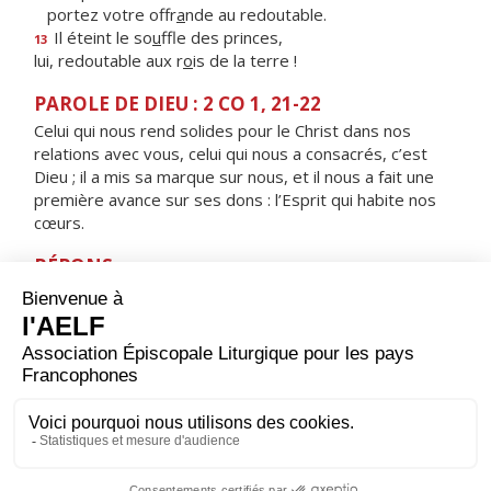
portez votre offr
a
nde au redoutable.
Il éteint le so
u
ffle des princes,
13
lui, redoutable aux r
o
is de la terre !
PAROLE DE DIEU : 2 CO 1, 21-22
Celui qui nous rend solides pour le Christ dans nos
relations avec vous, celui qui nous a consacrés, c’est
Dieu ; il a mis sa marque sur nous, et il nous a fait une
première avance sur ses dons : l’Esprit qui habite nos
cœurs.
RÉPONS
V/
Le Seigneur est ma lumière et mon salut.
Le Seigneur est le rempart de ma vie.
ORAISON
Dieu qui as relevé le monde par les abaissements de
ton Fils, donne à tes fidèles une joie sainte : tu les as
tirés de l'esclavage du péché ; fais-leur connaître le
bonheur impérissable.