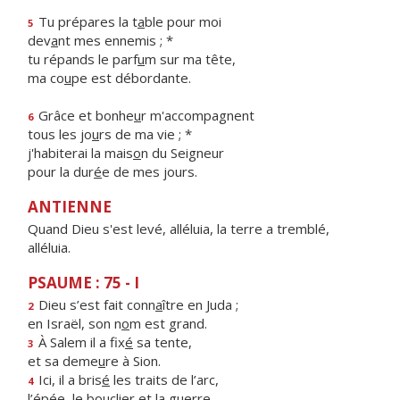
Tu prépares la t
a
ble pour moi
5
dev
a
nt mes ennemis ; *
tu répands le parf
u
m sur ma tête,
ma co
u
pe est débordante.
Grâce et bonhe
u
r m'accompagnent
6
tous les jo
u
rs de ma vie ; *
j'habiterai la mais
o
n du Seigneur
pour la dur
é
e de mes jours.
ANTIENNE
Quand Dieu s'est levé, alléluia, la terre a tremblé,
alléluia.
PSAUME : 75 - I
Dieu s’est fait conn
a
ître en Juda ;
2
en Israël, son n
o
m est grand.
À Salem il a fix
é
sa tente,
3
et sa deme
u
re à Sion.
Ici, il a bris
é
les traits de l’arc,
4
l’épée, le boucli
e
r et la guerre.