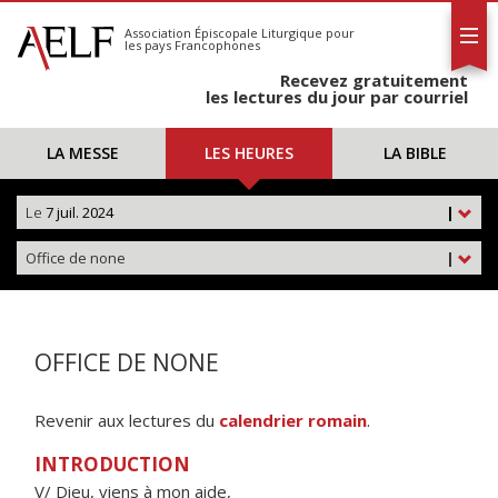
L'AELF
S'abonner
Association Épiscopale Liturgique
pour
les pays Francophones
Calendrier
Recevez gratuitement
Contact
les lectures du jour par courriel
LA MESSE
LES HEURES
LA BIBLE
Le
7 juil. 2024
|
Office de none
|
OFFICE DE NONE
Revenir aux lectures du
calendrier romain
.
INTRODUCTION
V/ Dieu, viens à mon aide,