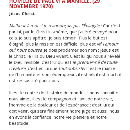
HOMÉLIE DE PAUL VI À MANILLE. (29
NOVEMBRE 1970)
Jésus Christ
Malheur à moi si je n'annonçais pas l'Évangile !
Car c'est
par lui, par le Christ lui-même, que j'ai été envoyé pour
cela. Je suis apôtre, je suis témoin. Plus le but est
éloigné, plus la mission est difficile, plus est vif
l'amour
qui nous pousse
. Je dois proclamer son nom : Jésus est
le Christ, le Fils du Dieu vivant. C'est lui qui nous a révélé
le Dieu invisible, c'est lui qui est
le premier-né de toute
créature
, c'est en lui que
tout subsiste
. Il est le maître
de l'humanité et son rédempteur ; il est né, il est mort, il
est ressuscité pour nous.
Il est le centre de l'histoire du monde ; il nous connaît et
nous aime ; il est le compagnon et l'ami de notre vie,
l'homme de la douleur et de l'espérance ; c'est lui qui
doit venir, qui sera finalement notre juge et aussi, nous
en avons la confiance, notre vie plénière et notre
béatitude.