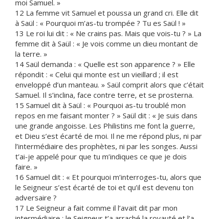
moi Samuel. »
12 La femme vit Samuel et poussa un grand cri. Elle dit
à Saül : « Pourquoi m’as-tu trompée ? Tu es Saül ! »
13 Le roi lui dit : « Ne crains pas. Mais que vois-tu ? » La
femme dit à Saül : « Je vois comme un dieu montant de
la terre. »
14 Saül demanda : « Quelle est son apparence ? » Elle
répondit : « Celui qui monte est un vieillard ; il est
enveloppé d’un manteau. » Saül comprit alors que c’était
Samuel. Il s’inclina, face contre terre, et se prosterna.
15 Samuel dit à Saül : « Pourquoi as-tu troublé mon
repos en me faisant monter ? » Saül dit : « Je suis dans
une grande angoisse. Les Philistins me font la guerre,
et Dieu s’est écarté de moi. Il ne me répond plus, ni par
l’intermédiaire des prophètes, ni par les songes. Aussi
t’ai-je appelé pour que tu m’indiques ce que je dois
faire. »
16 Samuel dit : « Et pourquoi m’interroges-tu, alors que
le Seigneur s’est écarté de toi et qu’il est devenu ton
adversaire ?
17 Le Seigneur a fait comme il l’avait dit par mon
intermédiaire : le Seigneur t’a arraché la royauté et l’a