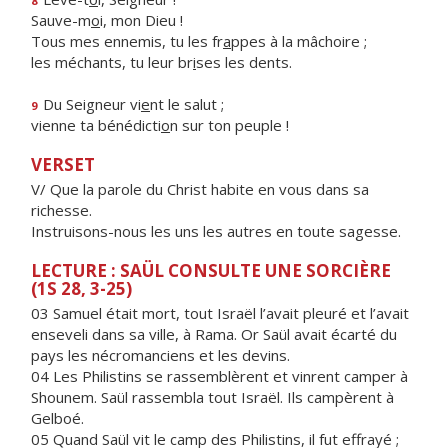
8
Sauve-m
o
i, mon Dieu !
Tous mes ennemis, tu les fr
a
ppes à la mâchoire ;
les méchants, tu leur br
i
ses les dents.
Du Seigneur vi
e
nt le salut ;
9
vienne ta bénédicti
o
n sur ton peuple !
VERSET
V/ Que la parole du Christ habite en vous dans sa
richesse.
Instruisons-nous les uns les autres en toute sagesse.
LECTURE : SAÜL CONSULTE UNE SORCIÈRE
(1S 28, 3-25)
03 Samuel était mort, tout Israël l’avait pleuré et l’avait
enseveli dans sa ville, à Rama. Or Saül avait écarté du
pays les nécromanciens et les devins.
04 Les Philistins se rassemblèrent et vinrent camper à
Shounem. Saül rassembla tout Israël. Ils campèrent à
Gelboé.
05 Quand Saül vit le camp des Philistins, il fut effrayé ;