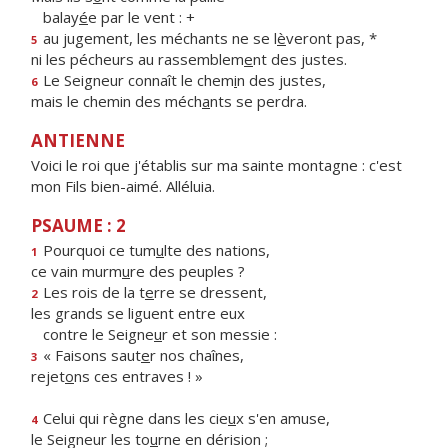
balay
é
e par le vent : +
au jugement, les méchants ne se l
è
veront pas, *
5
ni les pécheurs au rassemblem
e
nt des justes.
Le Seigneur connaît le chem
i
n des justes,
6
mais le chemin des méch
a
nts se perdra.
ANTIENNE
Voici le roi que j'établis sur ma sainte montagne : c'est
mon Fils bien-aimé. Alléluia.
PSAUME : 2
Pourquoi ce tum
u
lte des nations,
1
ce vain murm
u
re des peuples ?
Les rois de la t
e
rre se dressent,
2
les grands se liguent entre eux
contre le Seigne
u
r et son messie :
« Faisons saut
e
r nos chaînes,
3
rejet
o
ns ces entraves ! »
Celui qui règne dans les cie
u
x s'en amuse,
4
le Seigneur les to
u
rne en dérision ;