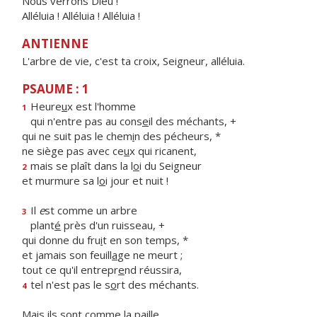
Nous verrons Dieu !
Alléluia ! Alléluia ! Alléluia !
ANTIENNE
L'arbre de vie, c'est ta croix, Seigneur, alléluia.
PSAUME : 1
Heure
u
x est l'homme
1
qui n'entre pas au cons
e
il des méchants, +
qui ne suit pas le chem
i
n des pécheurs, *
ne siège pas avec ce
u
x qui ricanent,
mais se plaît dans la l
o
i du Seigneur
2
et murmure sa l
o
i jour et nuit !
Il
e
st comme un arbre
3
plant
é
près d'un ruisseau, +
qui donne du fru
i
t en son temps, *
et jamais son feuill
a
ge ne meurt ;
tout ce qu'il entrepr
e
nd réussira,
tel n'est pas le s
o
rt des méchants.
4
Mais ils s
o
nt comme la paille