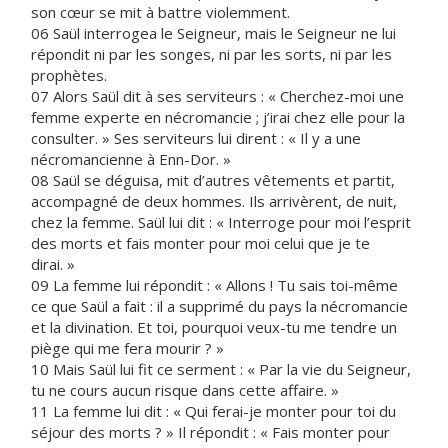
son cœur se mit à battre violemment.
06 Saül interrogea le Seigneur, mais le Seigneur ne lui
répondit ni par les songes, ni par les sorts, ni par les
prophètes.
07 Alors Saül dit à ses serviteurs : « Cherchez-moi une
femme experte en nécromancie ; j’irai chez elle pour la
consulter. » Ses serviteurs lui dirent : « Il y a une
nécromancienne à Enn-Dor. »
08 Saül se déguisa, mit d’autres vêtements et partit,
accompagné de deux hommes. Ils arrivèrent, de nuit,
chez la femme. Saül lui dit : « Interroge pour moi l’esprit
des morts et fais monter pour moi celui que je te
dirai. »
09 La femme lui répondit : « Allons ! Tu sais toi-même
ce que Saül a fait : il a supprimé du pays la nécromancie
et la divination. Et toi, pourquoi veux-tu me tendre un
piège qui me fera mourir ? »
10 Mais Saül lui fit ce serment : « Par la vie du Seigneur,
tu ne cours aucun risque dans cette affaire. »
11 La femme lui dit : « Qui ferai-je monter pour toi du
séjour des morts ? » Il répondit : « Fais monter pour