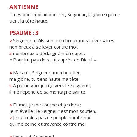
ANTIENNE
Tu es pour moi un bouclier, Seigneur, la gloire qui me
tient la tête haute.
PSAUME : 3
Seigneur, qu'ils sont nombre
u
x mes adversaires,
2
nombreux à se lev
e
r contre moi,
nombreux à déclar
e
r à mon sujet :
3
« Pour lui, pas de sal
u
t auprès de Dieu ! »
Mais toi, Seigne
u
r, mon bouclier,
4
ma gloire, tu tiens ha
u
te ma tête.
À pleine voix je cr
i
e vers le Seigneur ;
5
il me répond de sa mont
a
gne sainte.
Et moi, je me co
u
che et je dors ;
6
je m'éveille : le Seigne
u
r est mon soutien.
Je ne crains pas ce pe
u
ple nombreux
7
qui me cerne et s'av
a
nce contre moi.
Lève-t
o
i, Seigneur !