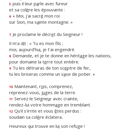
puis il leur p
a
rle avec fureur
5
et sa col
è
re les épouvante :
« Moi, j'ai sacr
é
mon roi
6
sur Sion, ma s
a
inte montagne. »
Je proclame le décr
e
t du Seigneur !
7
Il m'a d
i
t : « Tu es mon fils ;
moi, aujourd'hu
i
, je t'ai engendré.
Demande, et je te donne en hérit
a
ge les nations,
8
pour domaine la t
e
rre tout entière.
Tu les détruiras de ton sc
e
ptre de fer,
9
tu les briseras comme un v
a
se de potier. »
Maintenant, r
o
is, comprenez,
10
reprenez-vous, j
u
ges de la terre.
Servez le Seigne
u
r avec crainte,
11
rendez-lui votre homm
a
ge en tremblant.
Qu'il s'irrite et vous
ê
tes perdus :
12
soudain sa col
è
re éclatera.
Heureux qui trouve en lu
i
son refuge !