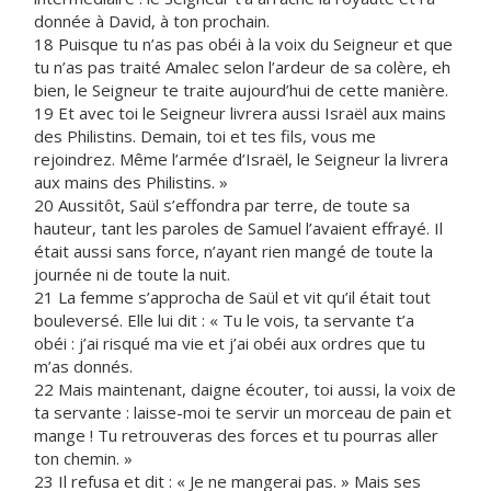
donnée à David, à ton prochain.
18 Puisque tu n’as pas obéi à la voix du Seigneur et que
tu n’as pas traité Amalec selon l’ardeur de sa colère, eh
bien, le Seigneur te traite aujourd’hui de cette manière.
19 Et avec toi le Seigneur livrera aussi Israël aux mains
des Philistins. Demain, toi et tes fils, vous me
rejoindrez. Même l’armée d’Israël, le Seigneur la livrera
aux mains des Philistins. »
20 Aussitôt, Saül s’effondra par terre, de toute sa
hauteur, tant les paroles de Samuel l’avaient effrayé. Il
était aussi sans force, n’ayant rien mangé de toute la
journée ni de toute la nuit.
21 La femme s’approcha de Saül et vit qu’il était tout
bouleversé. Elle lui dit : « Tu le vois, ta servante t’a
obéi : j’ai risqué ma vie et j’ai obéi aux ordres que tu
m’as donnés.
22 Mais maintenant, daigne écouter, toi aussi, la voix de
ta servante : laisse-moi te servir un morceau de pain et
mange ! Tu retrouveras des forces et tu pourras aller
ton chemin. »
23 Il refusa et dit : « Je ne mangerai pas. » Mais ses