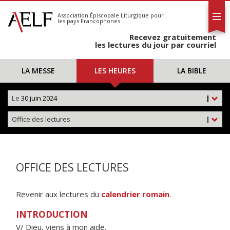
L'AELF
S'abonner
Association Épiscopale Liturgique
pour
les pays Francophones
Calendrier
Recevez gratuitement
Contact
les lectures du jour par courriel
LA MESSE
LES HEURES
LA BIBLE
Le
30 juin 2024
|
Office des lectures
|
OFFICE DES LECTURES
Revenir aux lectures du
calendrier romain
.
INTRODUCTION
V/ Dieu, viens à mon aide,