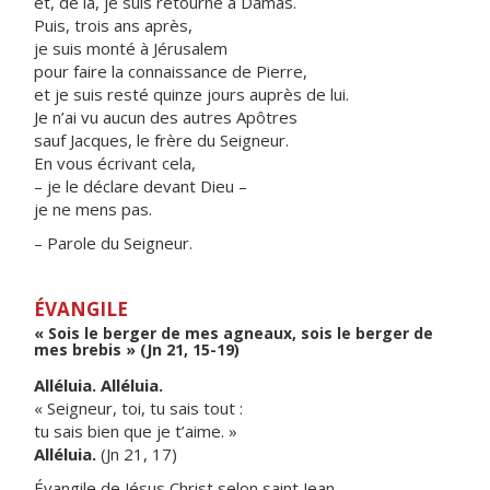
et, de là, je suis retourné à Damas.
Puis, trois ans après,
je suis monté à Jérusalem
pour faire la connaissance de Pierre,
et je suis resté quinze jours auprès de lui.
Je n’ai vu aucun des autres Apôtres
sauf Jacques, le frère du Seigneur.
En vous écrivant cela,
– je le déclare devant Dieu –
je ne mens pas.
– Parole du Seigneur.
ÉVANGILE
« Sois le berger de mes agneaux, sois le berger de
mes brebis » (Jn 21, 15-19)
Alléluia. Alléluia.
« Seigneur, toi, tu sais tout :
tu sais bien que je t’aime. »
Alléluia.
(Jn 21, 17)
Évangile de Jésus Christ selon saint Jean