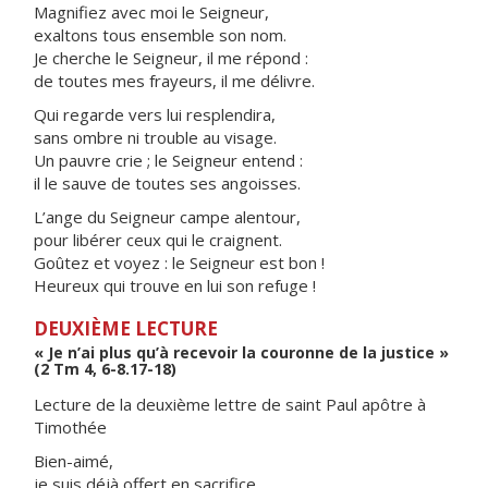
Magnifiez avec moi le Seigneur,
exaltons tous ensemble son nom.
Je cherche le Seigneur, il me répond :
de toutes mes frayeurs, il me délivre.
Qui regarde vers lui resplendira,
sans ombre ni trouble au visage.
Un pauvre crie ; le Seigneur entend :
il le sauve de toutes ses angoisses.
L’ange du Seigneur campe alentour,
pour libérer ceux qui le craignent.
Goûtez et voyez : le Seigneur est bon !
Heureux qui trouve en lui son refuge !
DEUXIÈME LECTURE
« Je n’ai plus qu’à recevoir la couronne de la justice »
(2 Tm 4, 6-8.17-18)
Lecture de la deuxième lettre de saint Paul apôtre à
Timothée
Bien-aimé,
je suis déjà offert en sacrifice,