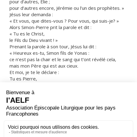
pour d’autres, Élie ;
pour d’autres encore, Jérémie ou l’un des prophètes. »
Jésus leur demanda :
« Et vous, que dites-vous ? Pour vous, qui suis-je? »
Alors Simon-Pierre prit la parole et dit :
« Tu es le Christ,
le Fils du Dieu vivant ! »
Prenant la parole à son tour, Jésus lui dit :
« Heureux es-tu, Simon fils de Yonas :
ce n’est pas la chair et le sang qui t’ont révélé cela,
mais mon Père qui est aux cieux.
Et moi, je te le déclare :
Tu es Pierre,
et sur cette pierre je bâtirai mon Église ;
et la puissance de la Mort ne l’emportera pas sur elle.
Je te donnerai les clés du royaume des Cieux :
tout ce que tu auras lié sur la terre
sera lié dans les cieux,
et tout ce que tu auras délié sur la terre
sera délié dans les cieux. »
– Acclamons la Parole de Dieu.