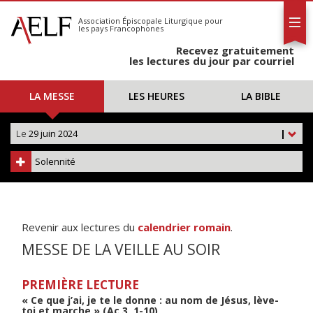
L'AELF
S'abonner
Association Épiscopale Liturgique
pour
les pays Francophones
Calendrier
Recevez gratuitement
Contact
les lectures du jour par courriel
LA MESSE
LES HEURES
LA BIBLE
Le
29 juin 2024
|
Solennité
Revenir aux lectures du
calendrier romain
.
MESSE DE LA VEILLE AU SOIR
PREMIÈRE LECTURE
« Ce que j’ai, je te le donne : au nom de Jésus, lève-
toi et marche » (Ac 3, 1-10)