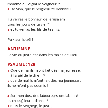
l’homme qui cr
a
int le Seigneur. *
De Sion, que le Seigne
u
r te bénisse !
5
Tu verras le bonheur de Jérusalem
tous les jo
u
rs de ta vie, *
et tu verras les f
ls de tes fils.
6
Paix sur Israël !
ANTIENNE
La vie du juste est dans les mains de Dieu.
PSAUME : 128
Que de mal ils m’ont f
a
it dès ma jeunesse,
1
– à Isra
ë
l de le dire – *
que de mal ils m’ont f
a
it dès ma jeunesse :
2
ils ne m’ont p
a
s soumis !
Sur mon dos, des laboure
u
rs ont labouré
3
et creus
é
leurs sillons ; *
mais le Seigne
u
r, le juste,
4