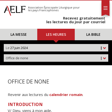
L'AELF
S'abonner
Association Épiscopale Liturgique
pour
les pays Francophones
Calendrier
Recevez gratuitement
Contact
les lectures du jour par courriel
LA MESSE
LES HEURES
LA BIBLE
Le
27 juin 2024
|
Office de none
|
OFFICE DE NONE
Revenir aux lectures du
calendrier romain
.
INTRODUCTION
V/ Dieu, viens à mon aide,