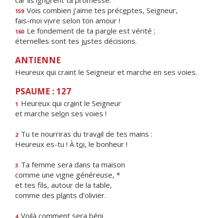
car ils ign
o
rent ta promesse.
Vois combien j’aime tes préc
e
ptes, Seigneur,
159
fais-moi v
i
vre selon ton amour !
Le fondement de ta par
o
le est vérité ;
160
éternelles sont tes j
u
stes décisions.
ANTIENNE
Heureux qui craint le Seigneur et marche en ses voies.
PSAUME : 127
Heureux qui cr
a
int le Seigneur
1
et marche sel
o
n ses voies !
Tu te nourriras du trav
a
il de tes mains :
2
Heureux es-tu ! À t
o
i, le bonheur !
Ta femme sera dans ta maison
3
comme une v
i
gne généreuse, *
et tes fils, autour de la table,
comme des pl
a
nts d’olivier.
Voilà comment sera béni
4