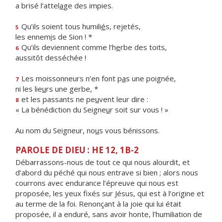
a brisé l’attel
a
ge des impies.
Qu’ils soient tous humili
é
s, rejetés,
5
les ennem
i
s de Sion ! *
Qu’ils deviennent comme l’h
e
rbe des toits,
6
aussitôt desséchée !
Les moissonneurs n’en font p
a
s une poignée,
7
ni les lie
u
rs une gerbe, *
et les passants ne pe
u
vent leur dire :
8
« La bénédiction du Seigne
u
r soit sur vous ! »
Au nom du Seigneur, no
u
s vous bénissons.
PAROLE DE DIEU : HE 12, 1B-2
Débarrassons-nous de tout ce qui nous alourdit, et
d’abord du péché qui nous entrave si bien ; alors nous
courrons avec endurance l’épreuve qui nous est
proposée, les yeux fixés sur Jésus, qui est à l’origine et
au terme de la foi. Renonçant à la joie qui lui était
proposée, il a enduré, sans avoir honte, l’humiliation de