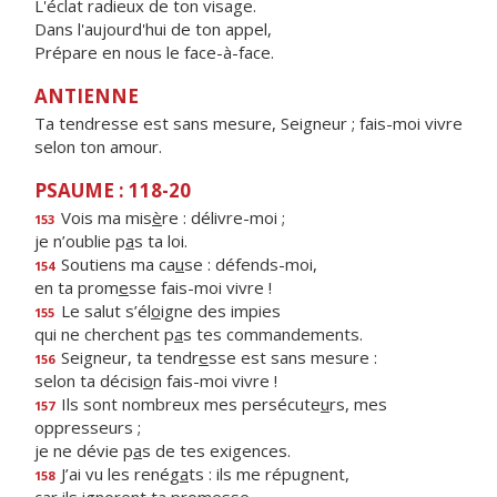
L'éclat radieux de ton visage.
Dans l'aujourd'hui de ton appel,
Prépare en nous le face-à-face.
ANTIENNE
Ta tendresse est sans mesure, Seigneur ; fais-moi vivre
selon ton amour.
PSAUME : 118-20
Vois ma mis
è
re : délivre-moi ;
153
je n’oublie p
a
s ta loi.
Soutiens ma ca
u
se : défends-moi,
154
en ta prom
e
sse fais-moi vivre !
Le salut s’él
o
igne des impies
155
qui ne cherchent p
a
s tes commandements.
Seigneur, ta tendr
e
sse est sans mesure :
156
selon ta décisi
o
n fais-moi vivre !
Ils sont nombreux mes persécute
u
rs, mes
157
oppresseurs ;
je ne dévie p
a
s de tes exigences.
J’ai vu les renég
a
ts : ils me répugnent,
158