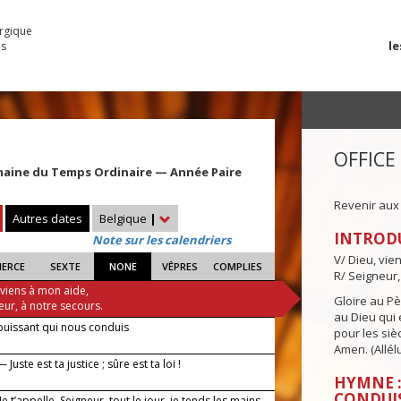
urgique
le
es
OFFICE
maine du Temps Ordinaire — Année Paire
Revenir aux
Autres dates
Belgique
|
INTROD
Note sur les calendriers
V/ Dieu, vie
IERCE
SEXTE
NONE
VÊPRES
COMPLIES
R/ Seigneur,
 viens à mon aide,
Gloire au Pèr
eur, à notre secours.
au Dieu qui e
puissant qui nous conduis
pour les siè
Amen. (Allélu
Juste est ta justice ; sûre est ta loi !
HYMNE :
CONDUI
 Je t’appelle, Seigneur, tout le jour, je tends les mains