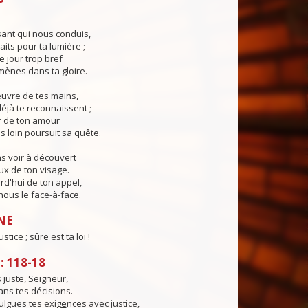
ant qui nous conduis,
aits pour ta lumière ;
e jour trop bref
ènes dans ta gloire.
œuvre de tes mains,
éjà te reconnaissent ;
r de ton amour
s loin poursuit sa quête.
s voir à découvert
eux de ton visage.
rd'hui de ton appel,
ous le face-à-face.
NE
ustice ; sûre est ta loi !
 118-18
 j
u
ste, Seigneur,
dans tes décisions.
lgues tes exig
e
nces avec justice,