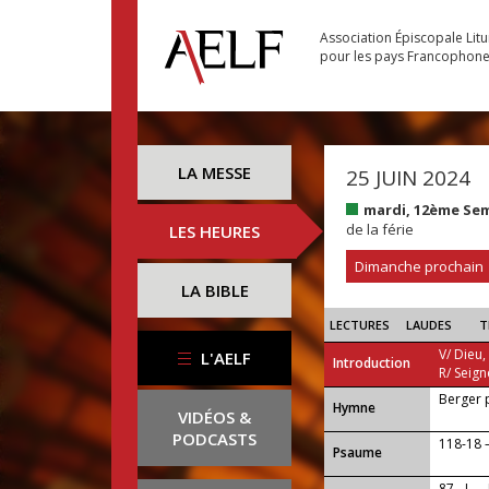
Association Épiscopale Lit
pour les pays Francophon
LA MESSE
25 JUIN 2024
mardi, 12ème Se
de la férie
LES HEURES
Dimanche prochain
LA BIBLE
LECTURES
LAUDES
T
V/ Dieu,
L'AELF
Introduction
R/ Seign
Berger 
...
Hymne
VIDÉOS &
PODCASTS
118-18 — 
Psaume
87 - I —