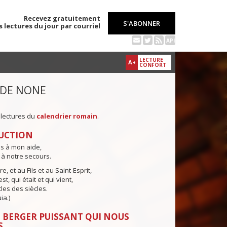
Recevez gratuitement
S'ABONNER
s lectures du jour par courriel
API
LECTURE
A+
CONFORT
 DE NONE
 lectures du
calendrier romain
.
UCTION
ns à mon aide,
 à notre secours.
e, et au Fils et au Saint-Esprit,
st, qui était et qui vient,
cles des siècles.
ia.)
 BERGER PUISSANT QUI NOUS
S