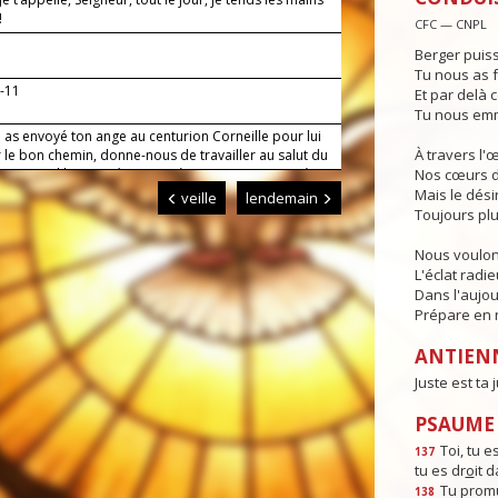
!
CFC — CNPL
Berger puiss
Tu nous as f
0-11
Et par delà c
Tu nous emm
 as envoyé ton ange au centurion Corneille pour lui
À travers l'
 le bon chemin, donne-nous de travailler au salut du
 qu'avec l'humanité tout entière, en communion à
Nos cœurs d
se, nous parvenions jusqu'à toi.
Mais le dési
veille
lendemain
Toujours plu
Nous voulon
L'éclat radi
Dans l'aujou
Prépare en n
ANTIEN
Juste est ta j
PSAUME :
Toi, tu es
137
tu es dr
o
it 
Tu promu
138