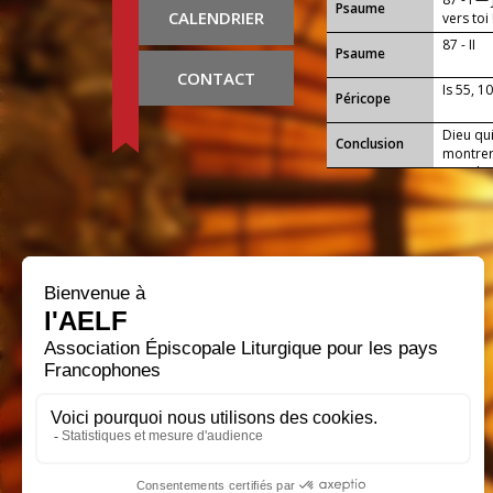
Psaume
CALENDRIER
vers toi 
87 - II
Psaume
CONTACT
Is 55, 1
Péricope
Dieu qui
Conclusion
montrer
monde :
ton Égli