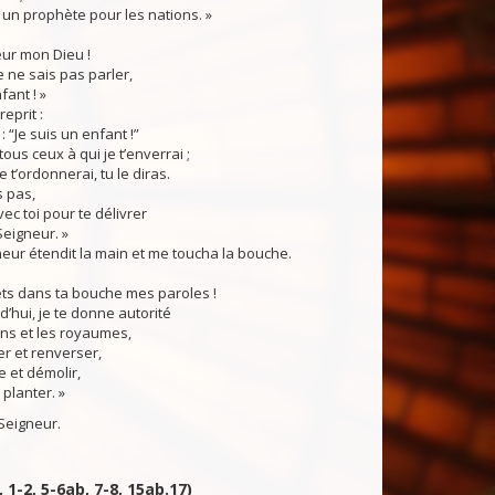
i un prophète pour les nations. »
eur mon Dieu !
e ne sais pas parler,
fant ! »
eprit :
: “Je suis un enfant !”
tous ceux à qui je t’enverrai ;
e t’ordonnerai, tu le diras.
s pas,
vec toi pour te délivrer
Seigneur. »
neur étendit la main et me toucha la bouche.
mets dans ta bouche mes paroles !
d’hui, je te donne autorité
ons et les royaumes,
r et renverser,
e et démolir,
 planter. »
Seigneur.
, 1-2, 5-6ab, 7-8, 15ab.17)