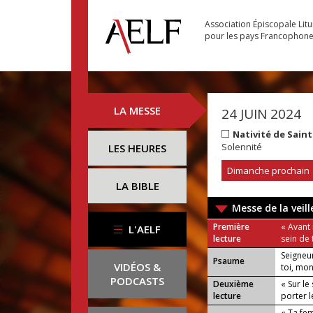
Association Épiscopale Lit
pour les pays Francophon
LA MESSE
24 JUIN 2024
Nativité de Sain
Solennité
LES HEURES
Dimanche prochain
LA BIBLE
Messe de la veill
Première
« Avant
L'AELF
lecture
sein de 
Seigneu
Psaume
VIDÉOS &
toi, mo
PODCASTS
Deuxième
« Sur le
lecture
porter l
« Ta fe