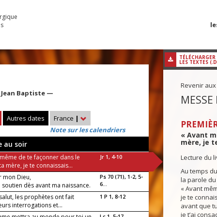
urgique
le
es
TÉLÉCHARGER
LES TEXTES (.
Revenir aux
t Jean Baptiste —
MESSE 
Autres dates
France
|
PREMIÈR
Note sur les calendriers
« Avant m
mère, je te
e au soir
 même de te façonner dans le
Jr 1, 4-10
Lecture du l
ta mère, je te connaissais...
Au temps du 
r mon Dieu,
Ps 70 (71), 1-2, 5-
la parole du
6...
n soutien dès avant ma naissance.
« Avant mêm
 salut, les prophètes ont fait
1 P 1, 8-12
je te connais
eurs interrogations et...
avant que tu
je t’ai consac
mme mettra au monde pour toi un
Lc 1, 5-17