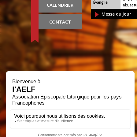
Évangile
CALENDRIER
fils, et 
Messe du jour
CONTACT