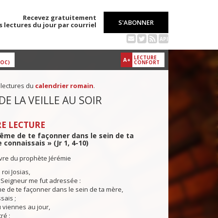
Recevez gratuitement
S'ABONNER
s lectures du jour par courriel
API
LECTURE
A+
DOC)
CONFORT
 lectures du
calendrier romain
.
DE LA VEILLE AU SOIR
E LECTURE
ême de te façonner dans le sein de ta
 connaissais » (Jr 1, 4-10)
ivre du prophète Jérémie
roi Josias,
 Seigneur me fut adressée :
e de te façonner dans le sein de ta mère,
sais ;
 viennes au jour,
ré ;