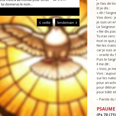
je fais de to
tu lui donneras le nom...
Et je dis :
« Ah ! Seign
Vois donc : j
je suis un en
veille
lendemain
Le Seigneur r
« Ne dis pas 
Tu iras vers 
tout ce que j
Ne les crain
car je suis a
– oracle du 
Puis le Seig
Il me dit :
« Voici, je 
Vois : aujour
sur les nati
pour arrache
pour détruir
pour bâtir et
– Parole du 
PSAUME
(Ps 70 (71)