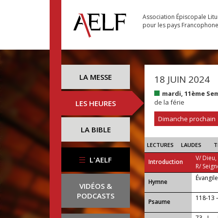
Association Épiscopale Lit
pour les pays Francophon
LA MESSE
18 JUIN 2024
mardi, 11ème Se
de la férie
LES HEURES
Dimanche prochain
LA BIBLE
LECTURES
LAUDES
T
V/ Dieu,
L'AELF
Introduction
R/ Seign
Évangil
...
Hymne
VIDÉOS &
PODCASTS
118-13 
Psaume
73 - I —