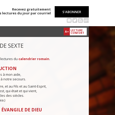
Recevez gratuitement
S'ABONNER
s lectures du jour par courriel
API
LECTURE
A+
CONFORT
 DE SEXTE
 lectures du
calendrier romain
.
UCTION
ns à mon aide,
 à notre secours.
e, et au Fils et au Saint-Esprit,
st, qui était et qui vient,
cles des siècles.
ia.)
 ÉVANGILE DE DIEU