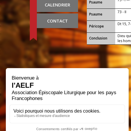
Psaume
CALENDRIER
73 - II
Psaume
CONTACT
Dt 15, 7
Péricope
Dieu qui
Conclusion
les hom
au servi
notre S