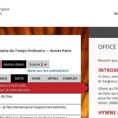
urgique
le
es
OFFICE
maine du Temps Ordinaire — Année Paire
Revenir aux
Autres dates
Suisse
|
INTROD
Note sur les calendriers
V/ Dieu, vie
IERCE
SEXTE
NONE
VÊPRES
COMPLIES
R/ Seigneur,
 viens à mon aide,
Gloire au Pèr
eur, à notre secours.
au Dieu qui e
e de Dieu
pour les siè
Amen. (Allélu
— Je fais miennes pour toujours tes volontés.
HYMNE :
 N’oublie pas, Seigneur, la vie de tes pauvres !