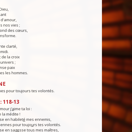
Dieu,
lant
t d'amour,
 nos vies ;
fond des cœurs,
ransforme.
te clarté,
midi.
 de la croix
'univers ;
nse paix
es les hommes.
NE
nes pour toujours tes volontés.
 118-13
mour j’
a
ime ta loi :
je la médite !
se en habilet
é
mes ennemis,
miennes pour toujo
u
rs tes volontés.
se en sag
e
sse tous mes maîtres,