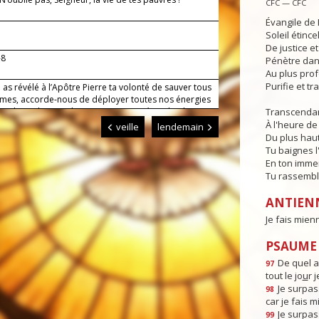
CFC — CFC
Évangile de 
Soleil étince
De justice e
-8
Pénètre dans
Au plus pro
Purifie et t
 as révélé à l’Apôtre Pierre ta volonté de sauver tous
mes, accorde-nous de déployer toutes nos énergies
ce de ce dessein de ton amour. Par Jésus, le Christ,
Transcendan
eigneur. Amen.
À l'heure de 
veille
lendemain
Du plus haut
Tu baignes l
En ton imme
Tu rassembl
ANTIEN
Je fais mien
PSAUME :
De quel a
97
tout le jo
u
r 
Je surpas
98
car je fais 
Je surpas
99