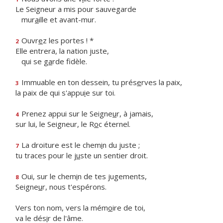
Le Seigneur a mis pour sauvegarde
mur
a
ille et avant-mur.
Ouvr
e
z les portes ! *
2
Elle entrera, la nation juste,
qui se g
a
rde fidèle.
Immuable en ton dessein, tu prés
e
rves la paix,
3
la paix de qui s'appu
i
e sur toi.
Prenez appui sur le Seigne
u
r, à jamais,
4
sur lui, le Seigneur, le R
o
c éternel.
La droiture est le chem
i
n du juste ;
7
tu traces pour le j
u
ste un sentier droit.
Oui, sur le chem
i
n de tes jugements,
8
Seigne
u
r, nous t'espérons.
Vers ton nom, vers la mém
o
ire de toi,
va le dés
i
r de l'âme.