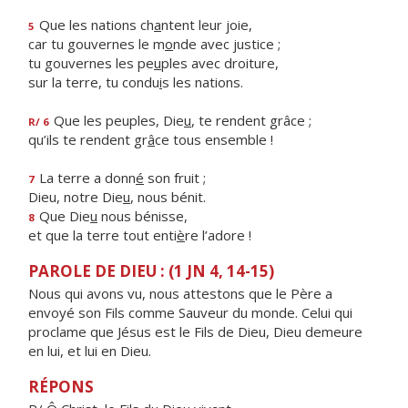
Que les nations ch
a
ntent leur joie,
5
car tu gouvernes le m
o
nde avec justice ;
tu gouvernes les pe
u
ples avec droiture,
sur la terre, tu condu
i
s les nations.
Que les peuples, Die
u
, te rendent grâce ;
R/ 6
qu’ils te rendent gr
â
ce tous ensemble !
La terre a donn
é
son fruit ;
7
Dieu, notre Die
u
, nous bénit.
Que Die
u
nous bénisse,
8
et que la terre tout enti
è
re l’adore !
PAROLE DE DIEU : (1 JN 4, 14-15)
Nous qui avons vu, nous attestons que le Père a
envoyé son Fils comme Sauveur du monde. Celui qui
proclame que Jésus est le Fils de Dieu, Dieu demeure
en lui, et lui en Dieu.
RÉPONS