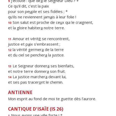
J’écoute : que dir
a
le Seigneur Dieu ? +
9
Ce qu’il dit, c’est la paix
pour son pe
u
ple et ses fidèles ; *
qu’ils ne reviennent jam
a
is à leur folie !
Son salut est proche de ce
u
x qui le craignent,
10
et la gloire habiter
a
notre terre.
Amour et vérit
é
se rencontrent,
11
justice et p
a
ix s’embrassent ;
la vérité germer
a
de la terre
12
et du ciel se pencher
a
la justice.
Le Seigneur donner
a
ses bienfaits,
13
et notre terre donner
a
son fruit.
La justice marcher
a
devant lui,
14
et ses pas tracer
o
nt le chemin.
ANTIENNE
Mon esprit au fond de moi te guette dès l’aurore.
CANTIQUE D'ISAÏE (IS 26)
Nous avons une v
i
lle forte ! *
1