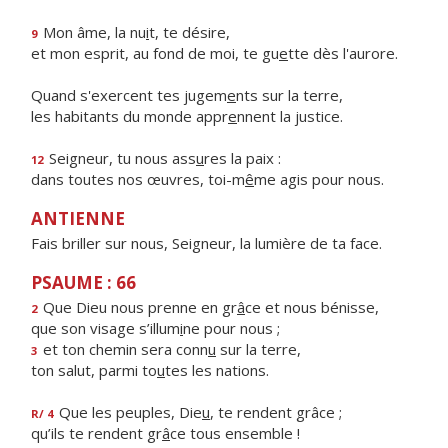
Mon âme, la nu
i
t, te désire,
9
et mon esprit, au fond de moi, te gu
e
tte dès l'aurore.
Quand s'exercent tes jugem
e
nts sur la terre,
les habitants du monde appr
e
nnent la justice.
Seigneur, tu nous ass
u
res la paix :
12
dans toutes nos œuvres, toi-m
ê
me agis pour nous.
ANTIENNE
Fais briller sur nous, Seigneur, la lumière de ta face.
PSAUME : 66
Que Dieu nous prenne en gr
â
ce et nous bénisse,
2
que son visage s’illum
i
ne pour nous ;
et ton chemin sera conn
u
sur la terre,
3
ton salut, parmi to
u
tes les nations.
Que les peuples, Die
u
, te rendent grâce ;
R/ 4
qu’ils te rendent gr
â
ce tous ensemble !