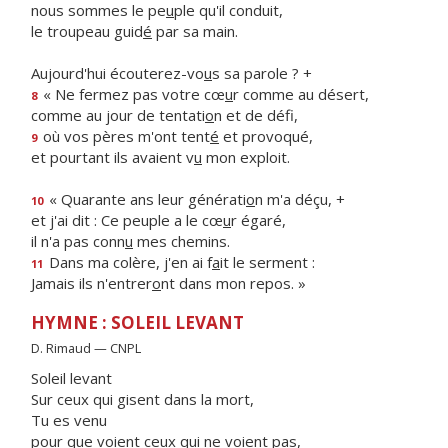
nous sommes le pe
u
ple qu'il conduit,
le troupeau guid
é
par sa main.
Aujourd'hui écouterez-vo
u
s sa parole ? +
« Ne fermez pas votre cœ
u
r comme au désert,
8
comme au jour de tentati
o
n et de défi,
où vos pères m'ont tent
é
et provoqué,
9
et pourtant ils avaient v
u
mon exploit.
« Quarante ans leur générati
o
n m'a déçu, +
10
et j'ai dit : Ce peuple a le cœ
u
r égaré,
il n'a pas conn
u
mes chemins.
Dans ma colère, j'en ai f
a
it le serment :
11
Jamais ils n'entrer
o
nt dans mon repos. »
HYMNE : SOLEIL LEVANT
D. Rimaud — CNPL
Soleil levant
Sur ceux qui gisent dans la mort,
Tu es venu
pour que voient ceux qui ne voient pas,