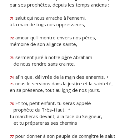
par ses prophètes, depuis les t
e
mps anciens :
salut qui nous arr
a
che à l'ennemi,
71
à la main de to
u
s nos oppresseurs,
amour qu'il m
o
ntre envers nos pères,
72
mémoire de son alli
a
nce sainte,
serment juré à notre p
è
re Abraham
73
de nous r
e
ndre sans crainte,
afin que, délivrés de la m
a
in des ennemis, +
74
nous le servions dans la just
i
ce et la sainteté,
75
en sa présence, tout au l
o
ng de nos jours.
Et toi, petit enfant, tu seras appelé
76
proph
è
te du Très-Haut : *
tu marcheras devant, à la face du Seigneur,
et tu préparer
a
s ses chemins
pour donner à son peuple de conn
a
ître le salut
77