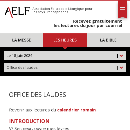
L'AELF
S'abonner
Association Épiscopale Liturgique
pour
les pays Francophones
Calendrier
Recevez gratuitement
Contact
les lectures du jour par courriel
LA MESSE
LES HEURES
LA BIBLE
Le
18 juin 2024
|
Office des laudes
|
OFFICE DES LAUDES
Revenir aux lectures du
calendrier romain
.
INTRODUCTION
V/ Seigneur, ouvre mes lèvres,