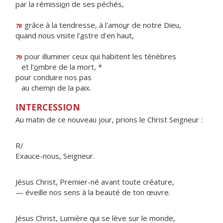
par la rémissi
o
n de ses péchés,
grâce à la tendresse, à l'amo
u
r de notre Dieu,
78
quand nous visite l'
a
stre d'en haut,
pour illuminer ceux qui habitent les ténèbres
79
et l'
o
mbre de la mort, *
pour conduire nos pas
au chem
i
n de la paix.
INTERCESSION
Au matin de ce nouveau jour, prions le Christ Seigneur :
R/
Exauce-nous, Seigneur.
Jésus Christ, Premier-né avant toute créature,
— éveille nos sens à la beauté de ton œuvre.
Jésus Christ, Lumière qui se lève sur le monde,