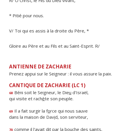
R/ Ô Christ, le Fils du Dieu vivant,
* Pitié pour nous.
V/ Toi qui es assis à la droite du Père, *
Gloire au Père et au Fils et au Saint-Esprit. R/
ANTIENNE DE ZACHARIE
Prenez appui sur le Seigneur : il vous assure la paix.
CANTIQUE DE ZACHARIE (LC 1)
Béni soit le Seigneur, le Die
u
d'Israël,
68
qui visite et rach
è
te son peuple.
Il a fait surgir la f
o
rce qui nous sauve
69
dans la maison de Dav
i
d, son serviteur,
comme il l'avait dit par la bo
u
che des saints,
70