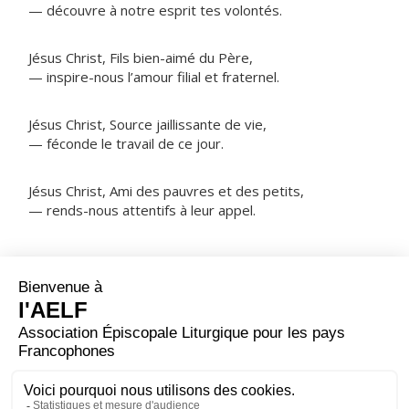
— découvre à notre esprit tes volontés.
Jésus Christ, Fils bien-aimé du Père,
— inspire-nous l’amour filial et fraternel.
Jésus Christ, Source jaillissante de vie,
— féconde le travail de ce jour.
Jésus Christ, Ami des pauvres et des petits,
— rends-nous attentifs à leur appel.
NOTRE PÈRE
ORAISON
Dieu qui ne cesses de créer l’univers, tu as voulu
associer l’homme à ton ouvrage ; regarde le travail que
nous avons à faire : qu’il nous permette de gagner
notre vie, qu’il soit utile à ceux dont nous avons la
charge et serve à l’avènement de ton Royaume.