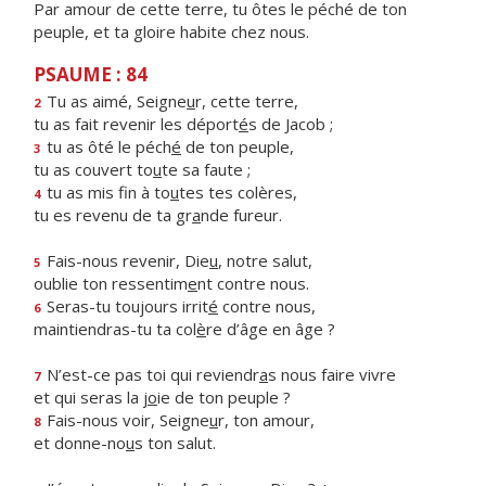
Par amour de cette terre, tu ôtes le péché de ton
peuple, et ta gloire habite chez nous.
PSAUME : 84
Tu as aimé, Seigne
u
r, cette terre,
2
tu as fait revenir les déport
é
s de Jacob ;
tu as ôté le péch
é
de ton peuple,
3
tu as couvert to
u
te sa faute ;
tu as mis fin à to
u
tes tes colères,
4
tu es revenu de ta gr
a
nde fureur.
Fais-nous revenir, Die
u
, notre salut,
5
oublie ton ressentim
e
nt contre nous.
Seras-tu toujours irrit
é
contre nous,
6
maintiendras-tu ta col
è
re d’âge en âge ?
N’est-ce pas toi qui reviendr
a
s nous faire vivre
7
et qui seras la j
o
ie de ton peuple ?
Fais-nous voir, Seigne
u
r, ton amour,
8
et donne-no
u
s ton salut.