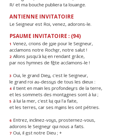
R/ et ma bouche publiera ta louange.
ANTIENNE INVITATOIRE
Le Seigneur est Roi, venez, adorons-le.
PSAUME INVITATOIRE : (94)
Venez, crions de j
o
ie pour le Seigneur,
1
acclamons notre Roch
e
r, notre salut !
Allons jusqu'à lu
i
en rendant grâce,
2
par nos hymnes de f
ê
te acclamons-le !
Oui, le grand Die
u
, c'est le Seigneur,
3
le grand roi au-dess
u
s de tous les dieux :
il tient en main les profonde
u
rs de la terre,
4
et les sommets des mont
a
gnes sont à lui ;
à lui la mer, c'est lu
i
qui l'a faite,
5
et les terres, car ses m
a
ins les ont pétries.
Entrez, inclinez-vo
u
s, prosternez-vous,
6
adorons le Seigne
u
r qui nous a faits.
Oui, il
e
st notre Dieu ; +
7