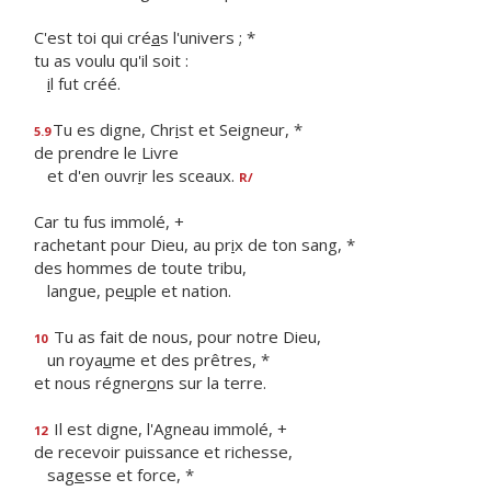
C'est toi qui cré
a
s l'univers ; *
tu as voulu qu'il soit :
i
l fut créé.
Tu es digne, Chr
i
st et Seigneur, *
5.9
de prendre le Livre
et d'en ouvr
i
r les sceaux.
R/
Car tu fus immolé, +
rachetant pour Dieu, au pr
i
x de ton sang, *
des hommes de toute tribu,
langue, pe
u
ple et nation.
Tu as fait de nous, pour notre Dieu,
10
un roya
u
me et des prêtres, *
et nous régner
o
ns sur la terre.
Il est digne, l'Agneau immolé, +
12
de recevoir puissance et richesse,
sag
e
sse et force, *