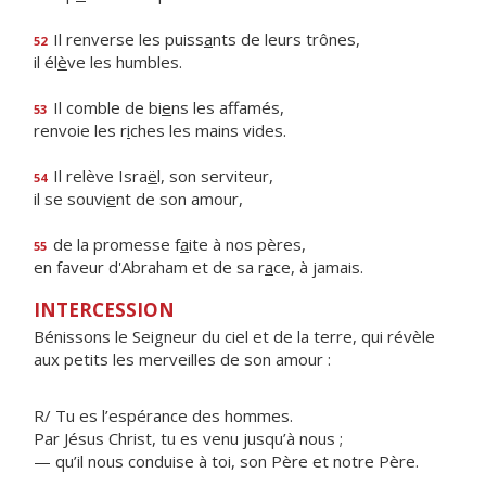
Il renverse les puiss
a
nts de leurs trônes,
52
il él
è
ve les humbles.
Il comble de bi
e
ns les affamés,
53
renvoie les r
i
ches les mains vides.
Il relève Isra
ë
l, son serviteur,
54
il se souvi
e
nt de son amour,
de la promesse f
a
ite à nos pères,
55
en faveur d'Abraham et de sa r
a
ce, à jamais.
INTERCESSION
Bénissons le Seigneur du ciel et de la terre, qui révèle
aux petits les merveilles de son amour :
R/ Tu es l’espérance des hommes.
Par Jésus Christ, tu es venu jusqu’à nous ;
— qu’il nous conduise à toi, son Père et notre Père.