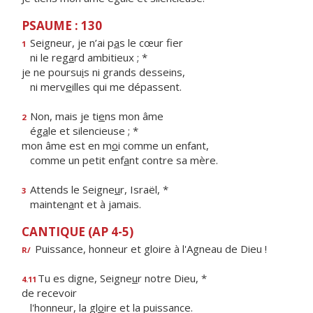
PSAUME : 130
Seigneur, je n’ai p
a
s le cœur fier
1
ni le reg
a
rd ambitieux ; *
je ne poursu
i
s ni grands desseins,
ni merv
e
illes qui me dépassent.
Non, mais je ti
e
ns mon âme
2
ég
a
le et silencieuse ; *
mon âme est en m
o
i comme un enfant,
comme un petit enf
a
nt contre sa mère.
Attends le Seigne
u
r, Israël, *
3
mainten
a
nt et à jamais.
CANTIQUE (AP 4-5)
Puissance, honneur et gloire à l'Agneau de Dieu !
R/
Tu es digne, Seigne
u
r notre Dieu, *
4.11
de recevoir
l'honneur, la gl
o
ire et la puissance.