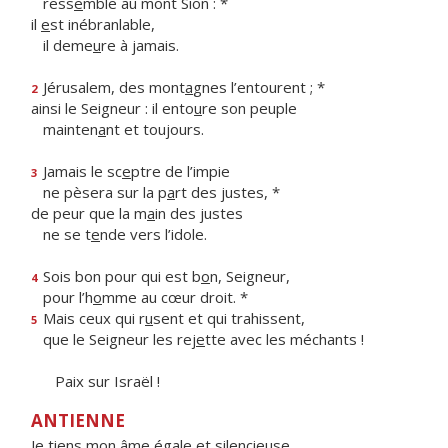
ress
e
mble au mont Sion : *
il
e
st inébranlable,
il deme
u
re à jamais.
Jérusalem, des mont
a
gnes l’entourent ; *
2
ainsi le Seigneur : il ento
u
re son peuple
mainten
a
nt et toujours.
Jamais le sc
e
ptre de l’impie
3
ne pèsera sur la p
a
rt des justes, *
de peur que la m
a
in des justes
ne se t
e
nde vers l’idole.
Sois bon pour qui est b
o
n, Seigneur,
4
pour l’h
o
mme au cœur droit. *
Mais ceux qui r
u
sent et qui trahissent,
5
que le Seigneur les rej
e
tte avec les méchants !
Paix sur Israël !
ANTIENNE
Je tiens mon âme égale et silencieuse.