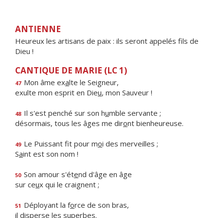
ANTIENNE
Heureux les artisans de paix : ils seront appelés fils de
Dieu !
CANTIQUE DE MARIE (LC 1)
Mon âme ex
a
lte le Seigneur,
47
exulte mon esprit en Die
u
, mon Sauveur !
Il s'est penché sur son h
u
mble servante ;
48
désormais, tous les âges me dir
o
nt bienheureuse.
Le Puissant fit pour m
o
i des merveilles ;
49
S
a
int est son nom !
Son amour s'ét
e
nd d'âge en âge
50
sur ce
u
x qui le craignent ;
Déployant la f
o
rce de son bras,
51
il disp
e
rse les superbes.