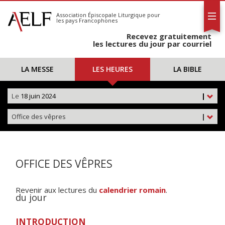
L'AELF
S'abonner
Association Épiscopale Liturgique
pour
les pays Francophones
Calendrier
Recevez gratuitement
Contact
les lectures du jour par courriel
LA MESSE
LES HEURES
LA BIBLE
Le
18 juin 2024
|
Office des vêpres
|
OFFICE DES VÊPRES
Revenir aux lectures du
calendrier romain
.
du jour
INTRODUCTION